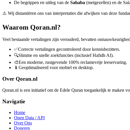
De begrippen en uitleg van de
Sahaba
(metgezellen) en de Sal
⚠️ Wij distantiëren ons van interpretaties die afwijken van deze fun
Waarom Qoran.nl?
Veel bestaande vertalingen zijn verouderd, bevatten onnauwkeurighed
✅
Correcte vertalingen gecontroleerd door kennisbezitters.
🔍
Slimme en snelle zoekfuncties (inclusief Hafidh AI).
🎨
Een moderne, rustgevende 100% reclamevrije leeservaring.
📱
Geoptimaliseerd voor mobiel en desktop.
Over Qoran.nl
Qoran.nl is een initiatief om de Edele Quran toegankelijk te maken vo
Navigatie
Home
Open Data / API
Over Ons
Doneren