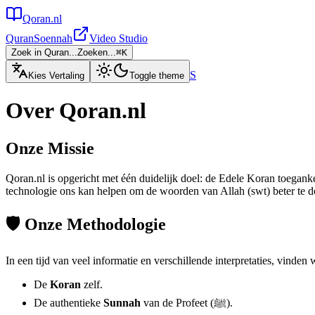
Qoran.nl
Quran
Soennah
Video Studio
Zoek in Quran...
Zoeken...
⌘
K
S
Kies Vertaling
Toggle theme
Over Qoran.nl
Onze Missie
Qoran.nl is opgericht met één duidelijk doel: de Edele Koran toegank
technologie ons kan helpen om de woorden van Allah (swt) beter te doo
🛡️ Onze Methodologie
In een tijd van veel informatie en verschillende interpretaties, vinden 
De
Koran
zelf.
De authentieke
Sunnah
van de Profeet (ﷺ).