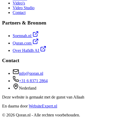
Video's
Video Studio
Contact
Partners & Bronnen
Soennah.nl
Quran.com
Over Hafidh AI
Contact
info@qoran.nl
+31 6 8371 2864
Nederland
Deze website is gemaakt met de gunst van
Allaah
En daarna door
WebsiteExpert.nl
©
2026
Qoran.nl - Alle rechten voorbehouden.