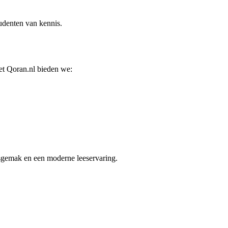
udenten van kennis.
et Qoran.nl bieden we:
iksgemak en een moderne leeservaring.