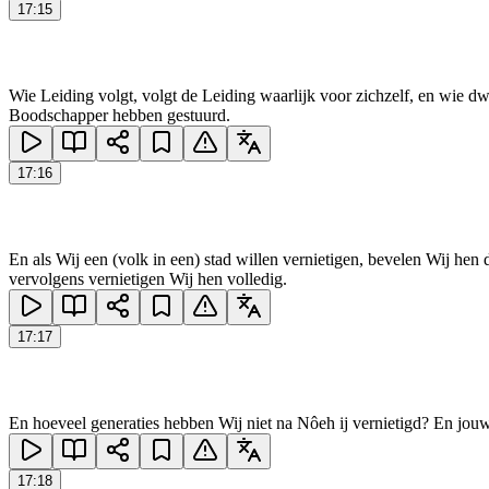
17
:
15
Wie Leiding volgt, volgt de Leiding waarlijk voor zichzelf, en wie d
Boodschapper hebben gestuurd.
17
:
16
En als Wij een (volk in een) stad willen vernietigen, bevelen Wij hen 
vervolgens vernietigen Wij hen volledig.
17
:
17
En hoeveel generaties hebben Wij niet na Nôeh ij vernietigd? En jou
17
:
18