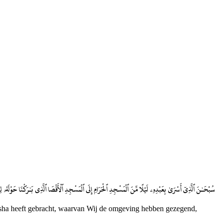
سُبْحَـٰنَ ٱلَّذِىٓ أَسْرَىٰ بِعَبْدِهِۦ لَيْلًا مِّنَ ٱلْمَسْجِدِ ٱلْحَرَامِ إِلَى ٱلْمَسْجِدِ ٱلْأَقْصَا ٱلَّذِى بَـٰرَكْنَا حَوْلَهُۥ لِنُرِ
sha heeft gebracht, waarvan Wij de omgeving hebben gezegend,