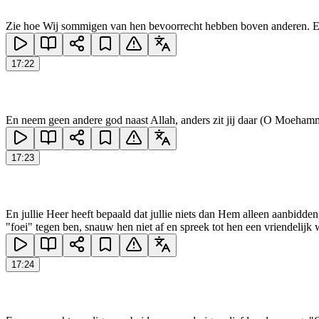
Zie hoe Wij sommigen van hen bevoorrecht hebben boven anderen. En h
17
:
22
En neem geen andere god naast Allah, anders zit jij daar (O Moehamm
17
:
23
En jullie Heer heeft bepaald dat jullie niets dan Hem alleen aanbidd
"foei" tegen ben, snauw hen niet af en spreek tot hen een vriendelijk
17
:
24