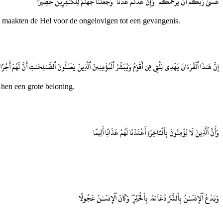
عَسَىٰ رَبُّكُمْ أَن يَرْحَمَكُمْ ۚ وَإِنْ عُدتُّمْ عُدْنَا ۘ وَجَعَلْنَا جَهَنَّمَ لِلْكَـٰفِرِينَ حَصِيرًا
Wij maakten de Hel voor de ongelovigen tot een gevangenis.
إِنَّ هَـٰذَا ٱلْقُرْءَانَ يَهْدِى لِلَّتِى هِىَ أَقْوَمُ وَيُبَشِّرُ ٱلْمُؤْمِنِينَ ٱلَّذِينَ يَعْمَلُونَ ٱلصَّـٰلِحَـٰتِ أَنَّ لَهُمْ أَجْرًا 
 hen een grote beloning.
وَأَنَّ ٱلَّذِينَ لَا يُؤْمِنُونَ بِٱلْـَٔاخِرَةِ أَعْتَدْنَا لَهُمْ عَذَابًا أَلِيمًا
وَيَدْعُ ٱلْإِنسَـٰنُ بِٱلشَّرِّ دُعَآءَهُۥ بِٱلْخَيْرِ ۖ وَكَانَ ٱلْإِنسَـٰنُ عَجُولًا