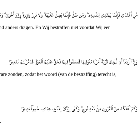
مَّنِ ٱهْتَدَىٰ فَإِنَّمَا يَهْتَدِى لِنَفْسِهِۦ ۖ وَمَن ضَلَّ فَإِنَّمَا يَضِلُّ عَلَيْهَا ۚ وَلَا تَزِرُ وَازِرَةٌ وِزْرَ أُخْرَىٰ ۗ وَم
nd anders dragen. En Wij bestraffen niet voordat Wij een
وَإِذَآ أَرَدْنَآ أَن نُّهْلِكَ قَرْيَةً أَمَرْنَا مُتْرَفِيهَا فَفَسَقُوا۟ فِيهَا فَحَقَّ عَلَيْهَا ٱلْقَوْلُ فَدَمَّرْنَـٰهَا تَدْمِيرًا
are zonden, zodat het woord (van de bestraffing) terecht is,
وَكَمْ أَهْلَكْنَا مِنَ ٱلْقُرُونِ مِنۢ بَعْدِ نُوحٍ ۗ وَكَفَىٰ بِرَبِّكَ بِذُنُوبِ عِبَادِهِۦ خَبِيرًۢا بَصِيرًا
.