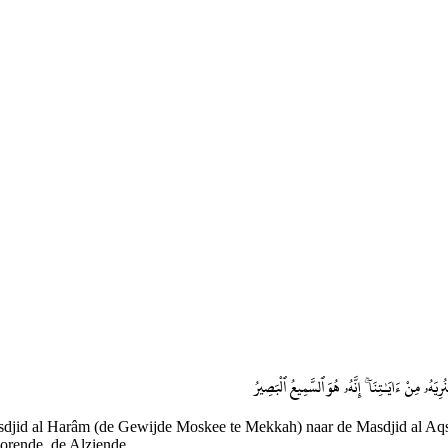
يَهُۥ مِنْ ءَايَـٰتِنَآ ۚ إِنَّهُۥ هُوَ ٱلسَّمِيعُ ٱلْبَصِيرُ
sdjid al Harâm (de Gewijde Moskee te Mekkah) naar de Masdjid al Aq
orende, de Alziende.