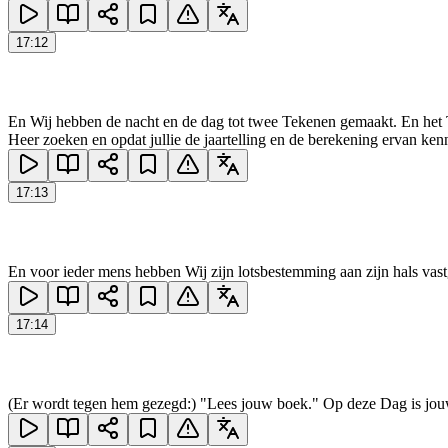
17
:
12
En Wij hebben de nacht en de dag tot twee Tekenen gemaakt. En het T
Heer zoeken en opdat jullie de jaartelling en de berekening ervan ken
17
:
13
En voor ieder mens hebben Wij zijn lotsbestemming aan zijn hals vas
17
:
14
(Er wordt tegen hem gezegd:) "Lees jouw boek." Op deze Dag is jouw