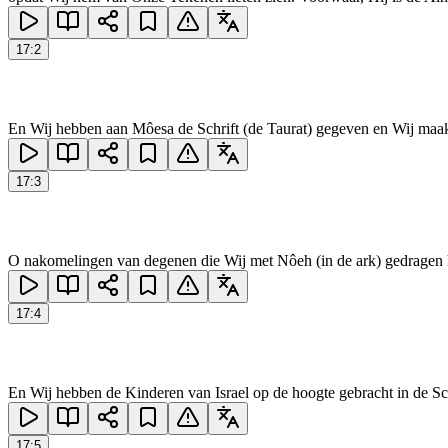
17
:
2
En Wij hebben aan Môesa de Schrift (de Taurat) gegeven en Wij maakt
17
:
3
O nakomelingen van degenen die Wij met Nôeh (in de ark) gedragen 
17
:
4
En Wij hebben de Kinderen van Israel op de hoogte gebracht in de Sch
17
:
5