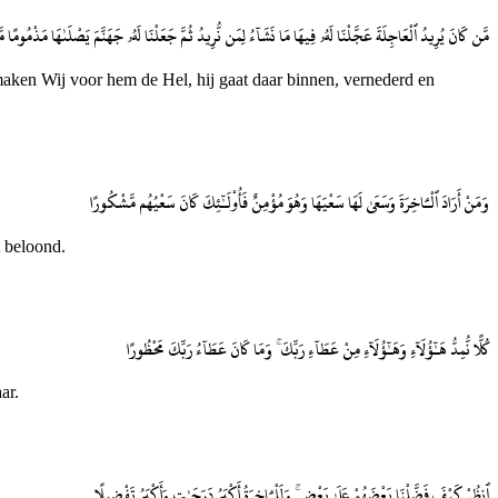
مَّن كَانَ يُرِيدُ ٱلْعَاجِلَةَ عَجَّلْنَا لَهُۥ فِيهَا مَا نَشَآءُ لِمَن نُّرِيدُ ثُمَّ جَعَلْنَا لَهُۥ جَهَنَّمَ يَصْلَىٰهَا مَذْمُومًا م
aken Wij voor hem de Hel, hij gaat daar binnen, vernederd en
وَمَنْ أَرَادَ ٱلْـَٔاخِرَةَ وَسَعَىٰ لَهَا سَعْيَهَا وَهُوَ مُؤْمِنٌ فَأُو۟لَـٰٓئِكَ كَانَ سَعْيُهُم مَّشْكُورًا
t beloond.
كُلًّا نُّمِدُّ هَـٰٓؤُلَآءِ وَهَـٰٓؤُلَآءِ مِنْ عَطَآءِ رَبِّكَ ۚ وَمَا كَانَ عَطَآءُ رَبِّكَ مَحْظُورًا
ar.
ٱنظُرْ كَيْفَ فَضَّلْنَا بَعْضَهُمْ عَلَىٰ بَعْضٍ ۚ وَلَلْـَٔاخِرَةُ أَكْبَرُ دَرَجَـٰتٍ وَأَكْبَرُ تَفْضِيلًا