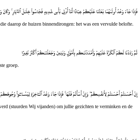
فَإِذَا جَآءَ وَعْدُ أُولَىٰهُمَا بَعَثْنَا عَلَيْكُمْ عِبَادًا لَّنَآ أُو۟لِى بَأْسٍ شَدِيدٍ فَجَاسُوا۟ خِلَـٰلَ ٱلدِّيَارِ ۚ وَكَانَ وَ
, die daarop de huizen binnendirongen: het was een vervulde belofte.
ثُمَّ رَدَدْنَا لَكُمُ ٱلْكَرَّةَ عَلَيْهِمْ وَأَمْدَدْنَـٰكُم بِأَمْوَٰلٍ وَبَنِينَ وَجَعَلْنَـٰكُمْ أَكْثَرَ نَفِيرًا
ste groep.
إِنْ أَحْسَنتُمْ أَحْسَنتُمْ لِأَنفُسِكُمْ ۖ وَإِنْ أَسَأْتُمْ فَلَهَا ۚ فَإِذَا جَآءَ وَعْدُ ٱلْـَٔاخِرَةِ لِيَسُـۥٓـُٔوا۟ وُجُوهَكُمْ وَلِيَ
d werd (stuurden Wij vijanden) om jullie gezichten te verminken en de