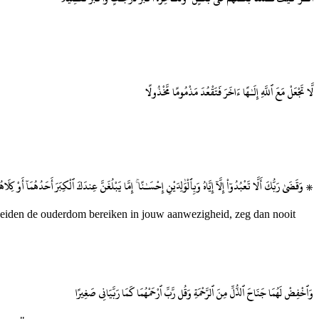
لَّا تَجْعَلْ مَعَ ٱللَّهِ إِلَـٰهًا ءَاخَرَ فَتَقْعُدَ مَذْمُومًا مَّخْذُولًا
وَقَضَىٰ رَبُّكَ أَلَّا تَعْبُدُوٓا۟ إِلَّآ إِيَّاهُ وَبِٱلْوَٰلِدَيْنِ إِحْسَـٰنًا ۚ إِمَّا يَبْلُغَنَّ عِندَكَ ٱلْكِبَرَ أَحَدُهُمَآ أَوْ كِلَاهُ
f beiden de ouderdom bereiken in jouw aanwezigheid, zeg dan nooit
وَٱخْفِضْ لَهُمَا جَنَاحَ ٱلذُّلِّ مِنَ ٱلرَّحْمَةِ وَقُل رَّبِّ ٱرْحَمْهُمَا كَمَا رَبَّيَانِى صَغِيرًا