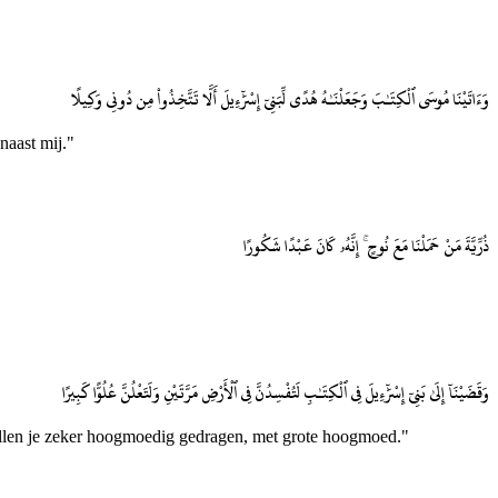
وَءَاتَيْنَا مُوسَى ٱلْكِتَـٰبَ وَجَعَلْنَـٰهُ هُدًى لِّبَنِىٓ إِسْرَٰٓءِيلَ أَلَّا تَتَّخِذُوا۟ مِن دُونِى وَكِيلًا
naast mij."
ذُرِّيَّةَ مَنْ حَمَلْنَا مَعَ نُوحٍ ۚ إِنَّهُۥ كَانَ عَبْدًا شَكُورًا
وَقَضَيْنَآ إِلَىٰ بَنِىٓ إِسْرَٰٓءِيلَ فِى ٱلْكِتَـٰبِ لَتُفْسِدُنَّ فِى ٱلْأَرْضِ مَرَّتَيْنِ وَلَتَعْلُنَّ عُلُوًّا كَبِيرًا
 zullen je zeker hoogmoedig gedragen, met grote hoogmoed."