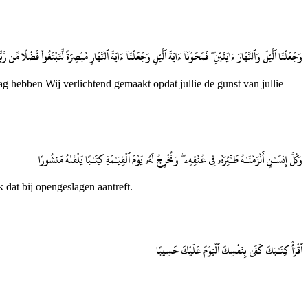
وَجَعَلْنَا ٱلَّيْلَ وَٱلنَّهَارَ ءَايَتَيْنِ ۖ فَمَحَوْنَآ ءَايَةَ ٱلَّيْلِ وَجَعَلْنَآ ءَايَةَ ٱلنَّهَارِ مُبْصِرَةً لِّتَبْتَغُوا۟ فَضْلًا م
hebben Wij verlichtend gemaakt opdat jullie de gunst van jullie
وَكُلَّ إِنسَـٰنٍ أَلْزَمْنَـٰهُ طَـٰٓئِرَهُۥ فِى عُنُقِهِۦ ۖ وَنُخْرِجُ لَهُۥ يَوْمَ ٱلْقِيَـٰمَةِ كِتَـٰبًا يَلْقَىٰهُ مَنشُورًا
dat bij opengeslagen aantreft.
ٱقْرَأْ كِتَـٰبَكَ كَفَىٰ بِنَفْسِكَ ٱلْيَوْمَ عَلَيْكَ حَسِيبًا