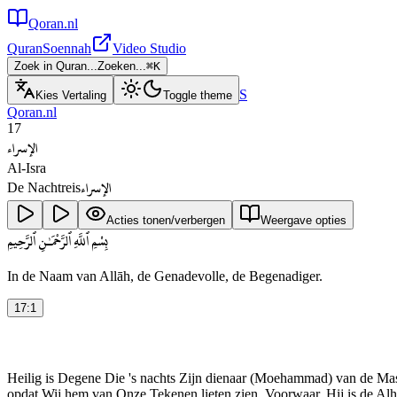
Qoran.nl
Quran
Soennah
Video Studio
Zoek in Quran...
Zoeken...
⌘
K
S
Kies Vertaling
Toggle theme
Qoran.nl
17
الإسراء
Al-Isra
الإسراء
De Nachtreis
Acties tonen/verbergen
Weergave opties
بِسْمِ ٱللَّهِ ٱلرَّحْمَـٰنِ ٱلرَّحِيمِ
In de Naam van Allāh, de Genadevolle, de Begenadiger.
17
:
1
Heilig is Degene Die 's nachts Zijn dienaar (Moehammad) van de Ma
opdat Wij hem van Onze Tekenen lieten zien. Voorwaar, Hij is de Alh