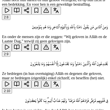
een bedekking. En voor hen is een geweldige bestraffing.
2
:
8
وَمِنَ ٱلنَّاسِ مَن يَقُولُ ءَامَنَّا بِٱللَّهِ وَبِٱلْيَوْمِ ٱلْـَٔاخِرِ وَمَا هُم بِمُؤْمِنِينَ
En onder de mensen zijn er die zeggen: “Wij geloven in Allāh en de
Laatste Dag,” terwijl zij geen gelovigen zijn.
2
:
9
يُخَـٰدِعُونَ ٱللَّهَ وَٱلَّذِينَ ءَامَنُوا۟ وَمَا يَخْدَعُونَ إِلَّآ أَنفُسَهُمْ وَمَا يَشْعُرُونَ
Ze bedriegen (in hun overtuiging) Allāh en degenen die geloven,
maar ze bedriegen (eigenlijk) enkel zichzelf, en beseffen (het) niet.
2
:
10
فِى قُلُوبِهِم مَّرَضٌ فَزَادَهُمُ ٱللَّهُ مَرَضًا ۖ وَلَهُمْ عَذَابٌ أَلِيمٌۢ بِمَا كَانُوا۟ يَكْذِبُونَ