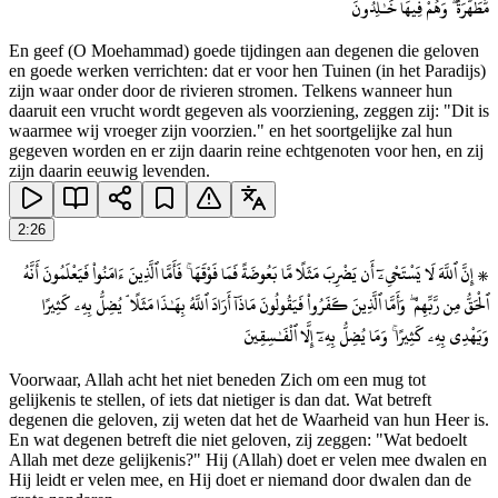
مُّطَهَّرَةٌ ۖ وَهُمْ فِيهَا خَـٰلِدُونَ
En geef (O Moehammad) goede tijdingen aan degenen die geloven
en goede werken verrichten: dat er voor hen Tuinen (in het Paradijs)
zijn waar onder door de rivieren stromen. Telkens wanneer hun
daaruit een vrucht wordt gegeven als voorziening, zeggen zij: "Dit is
waarmee wij vroeger zijn voorzien." en het soortgelijke zal hun
gegeven worden en er zijn daarin reine echtgenoten voor hen, en zij
zijn daarin eeuwig levenden.
2
:
26
۞ إِنَّ ٱللَّهَ لَا يَسْتَحْىِۦٓ أَن يَضْرِبَ مَثَلًا مَّا بَعُوضَةً فَمَا فَوْقَهَا ۚ فَأَمَّا ٱلَّذِينَ ءَامَنُوا۟ فَيَعْلَمُونَ أَنَّهُ
ٱلْحَقُّ مِن رَّبِّهِمْ ۖ وَأَمَّا ٱلَّذِينَ كَفَرُوا۟ فَيَقُولُونَ مَاذَآ أَرَادَ ٱللَّهُ بِهَـٰذَا مَثَلًا ۘ يُضِلُّ بِهِۦ كَثِيرًا
وَيَهْدِى بِهِۦ كَثِيرًا ۚ وَمَا يُضِلُّ بِهِۦٓ إِلَّا ٱلْفَـٰسِقِينَ
Voorwaar, Allah acht het niet beneden Zich om een mug tot
gelijkenis te stellen, of iets dat nietiger is dan dat. Wat betreft
degenen die geloven, zij weten dat het de Waarheid van hun Heer is.
En wat degenen betreft die niet geloven, zij zeggen: "Wat bedoelt
Allah met deze gelijkenis?" Hij (Allah) doet er velen mee dwalen en
Hij leidt er velen mee, en Hij doet er niemand door dwalen dan de