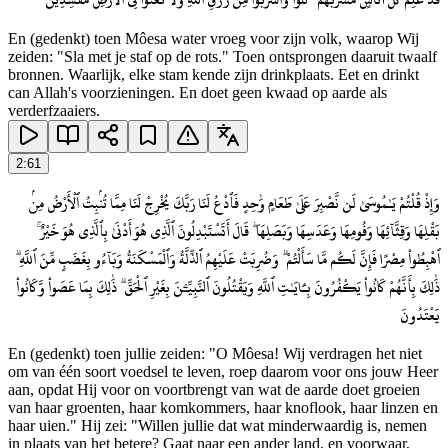
En (gedenkt) toen Môesa water vroeg voor zijn volk, waarop Wij
zeiden: "Sla met je staf op de rots." Toen ontsprongen daaruit twaalf
bronnen. Waarlijk, elke stam kende zijn drinkplaats. Eet en drinkt
can Allah's voorzieningen. En doet geen kwaad op aarde als
verderfzaaiers.
2
:
61
وَإِذْ قُلْتُمْ يَـٰمُوسَىٰ لَن نَّصْبِرَ عَلَىٰ طَعَامٍ وَٰحِدٍ فَٱدْعُ لَنَا رَبَّكَ يُخْرِجْ لَنَا مِمَّا تُنۢبِتُ ٱلْأَرْضُ مِنۢ
بَقْلِهَا وَقِثَّآئِهَا وَفُومِهَا وَعَدَسِهَا وَبَصَلِهَا ۖ قَالَ أَتَسْتَبْدِلُونَ ٱلَّذِى هُوَ أَدْنَىٰ بِٱلَّذِى هُوَ خَيْرٌ ۚ
ٱهْبِطُوا۟ مِصْرًا فَإِنَّ لَكُم مَّا سَأَلْتُمْ ۗ وَضُرِبَتْ عَلَيْهِمُ ٱلذِّلَّةُ وَٱلْمَسْكَنَةُ وَبَآءُو بِغَضَبٍ مِّنَ ٱللَّهِ ۗ
ذَٰلِكَ بِأَنَّهُمْ كَانُوا۟ يَكْفُرُونَ بِـَٔايَـٰتِ ٱللَّهِ وَيَقْتُلُونَ ٱلنَّبِيِّـۧنَ بِغَيْرِ ٱلْحَقِّ ۗ ذَٰلِكَ بِمَا عَصَوا۟ وَّكَانُوا۟
يَعْتَدُونَ
En (gedenkt) toen jullie zeiden: "O Môesa! Wij verdragen het niet
om van één soort voedsel te leven, roep daarom voor ons jouw Heer
aan, opdat Hij voor on voortbrengt van wat de aarde doet groeien
van haar groenten, haar komkommers, haar knoflook, haar linzen en
haar uien." Hij zei: "Willen jullie dat wat minderwaardig is, nemen
in plaats van het betere? Gaat naar een ander land, en voorwaar,