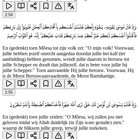
2
:
54
وَإِذْ قَالَ مُوسَىٰ لِقَوْمِهِۦ يَـٰقَوْمِ إِنَّكُمْ ظَلَمْتُمْ أَنفُسَكُم بِٱتِّخَاذِكُمُ ٱلْعِجْلَ فَتُوبُوٓا۟ إِلَىٰ بَارِئِكُمْ
فَٱقْتُلُوٓا۟ أَنفُسَكُمْ ذَٰلِكُمْ خَيْرٌ لَّكُمْ عِندَ بَارِئِكُمْ فَتَابَ عَلَيْكُمْ ۚ إِنَّهُۥ هُوَ ٱلتَّوَّابُ ٱلرَّحِيمُ
En (gedenkt) toen Môesa tot zijn volk zei: "O mijn volk! Voorwaar,
jullie hebben jezelf onrecht aangedaa doordat jullie het kalf (ter
aanbidding) hebben genomen, wendt jullie daarom in berouw tot
jullie Schepper en doodt dan julliezelf, dat is beter voor jullie bij
jullie Schepper." Toen aanvaardde Hij jullie berouw. Voorwaar, Hij
is de Meest Berouwaanvaardende, de Meest Barmhartige.
2
:
55
وَإِذْ قُلْتُمْ يَـٰمُوسَىٰ لَن نُّؤْمِنَ لَكَ حَتَّىٰ نَرَى ٱللَّهَ جَهْرَةً فَأَخَذَتْكُمُ ٱلصَّـٰعِقَةُ وَأَنتُمْ تَنظُرُونَ
En (gedenkt) toen jullie zeiden: "O Môesa, wij zullen jou niet
geloven totdat wij Allah duidelijk (in Zijn ware gestalte) zien,"
waarop de bliksem jullie greep, terwijl jullie toekeken.