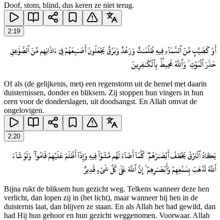
Doof, stom, blind, dus keren ze niet terug.
2
:
19
أَوْ كَصَيِّبٍ مِّنَ ٱلسَّمَآءِ فِيهِ ظُلُمَـٰتٌ وَرَعْدٌ وَبَرْقٌ يَجْعَلُونَ أَصَـٰبِعَهُمْ فِىٓ ءَاذَانِهِم مِّنَ ٱلصَّوَٰعِقِ
حَذَرَ ٱلْمَوْتِ ۚ وَٱللَّهُ مُحِيطٌۢ بِٱلْكَـٰفِرِينَ
Of als (de gelijkenis, met) een regenstorm uit de hemel met daarin
duisternissen, donder en bliksem. Zij stoppen hun vingers in hun
oren voor de donderslagen, uit doodsangst. En Allah omvat de
ongelovigen.
2
:
20
يَكَادُ ٱلْبَرْقُ يَخْطَفُ أَبْصَـٰرَهُمْ ۖ كُلَّمَآ أَضَآءَ لَهُم مَّشَوْا۟ فِيهِ وَإِذَآ أَظْلَمَ عَلَيْهِمْ قَامُوا۟ ۚ وَلَوْ شَآءَ
ٱللَّهُ لَذَهَبَ بِسَمْعِهِمْ وَأَبْصَـٰرِهِمْ ۚ إِنَّ ٱللَّهَ عَلَىٰ كُلِّ شَىْءٍ قَدِيرٌ
Bijna rukt de bliksem hun gezicht weg. Telkens wanneer deze hen
verlicht, dan lopen zij in (het licht), maar wanneer hij hen in de
duisternis laat, dan blijven ze staan. En als Allah het had gewild, dan
had Hij hun gehoor en hun gezicht weggenomen. Voorwaar. Allah