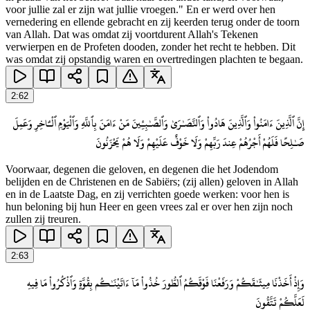
voor jullie zal er zijn wat jullie vroegen." En er werd over hen
vernedering en ellende gebracht en zij keerden terug onder de toorn
van Allah. Dat was omdat zij voortdurent Allah's Tekenen
verwierpen en de Profeten dooden, zonder het recht te hebben. Dit
was omdat zij opstandig waren en overtredingen plachten te begaan.
2
:
62
إِنَّ ٱلَّذِينَ ءَامَنُوا۟ وَٱلَّذِينَ هَادُوا۟ وَٱلنَّصَـٰرَىٰ وَٱلصَّـٰبِـِٔينَ مَنْ ءَامَنَ بِٱللَّهِ وَٱلْيَوْمِ ٱلْـَٔاخِرِ وَعَمِلَ
صَـٰلِحًا فَلَهُمْ أَجْرُهُمْ عِندَ رَبِّهِمْ وَلَا خَوْفٌ عَلَيْهِمْ وَلَا هُمْ يَحْزَنُونَ
Voorwaar, degenen die geloven, en degenen die het Jodendom
belijden en de Christenen en de Sabiërs; (zij allen) geloven in Allah
en in de Laatste Dag, en zij verrichten goede werken: voor hen is
hun beloning bij hun Heer en geen vrees zal er over hen zijn noch
zullen zij treuren.
2
:
63
وَإِذْ أَخَذْنَا مِيثَـٰقَكُمْ وَرَفَعْنَا فَوْقَكُمُ ٱلطُّورَ خُذُوا۟ مَآ ءَاتَيْنَـٰكُم بِقُوَّةٍ وَٱذْكُرُوا۟ مَا فِيهِ
لَعَلَّكُمْ تَتَّقُونَ