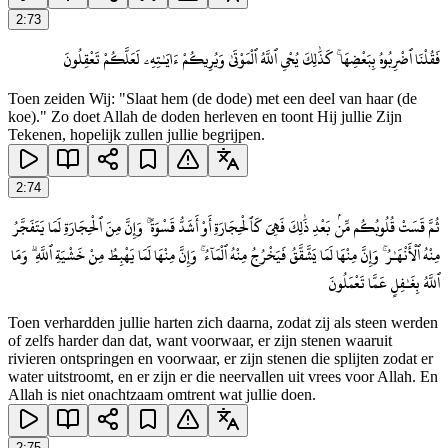
2
:
73
فَقُلْنَا ٱضْرِبُوهُ بِبَعْضِهَا ۚ كَذَٰلِكَ يُحْىِ ٱللَّهُ ٱلْمَوْتَىٰ وَيُرِيكُمْ ءَايَـٰتِهِۦ لَعَلَّكُمْ تَعْقِلُونَ
Toen zeiden Wij: "Slaat hem (de dode) met een deel van haar (de
koe)." Zo doet Allah de doden herleven en toont Hij jullie Zijn
Tekenen, hopelijk zullen jullie begrijpen.
2
:
74
ثُمَّ قَسَتْ قُلُوبُكُم مِّنۢ بَعْدِ ذَٰلِكَ فَهِىَ كَٱلْحِجَارَةِ أَوْ أَشَدُّ قَسْوَةً ۚ وَإِنَّ مِنَ ٱلْحِجَارَةِ لَمَا يَتَفَجَّرُ
مِنْهُ ٱلْأَنْهَـٰرُ ۚ وَإِنَّ مِنْهَا لَمَا يَشَّقَّقُ فَيَخْرُجُ مِنْهُ ٱلْمَآءُ ۚ وَإِنَّ مِنْهَا لَمَا يَهْبِطُ مِنْ خَشْيَةِ ٱللَّهِ ۗ وَمَا
ٱللَّهُ بِغَـٰفِلٍ عَمَّا تَعْمَلُونَ
Toen verhardden jullie harten zich daarna, zodat zij als steen werden
of zelfs harder dan dat, want voorwaar, er zijn stenen waaruit
rivieren ontspringen en voorwaar, er zijn stenen die splijten zodat er
water uitstroomt, en er zijn er die neervallen uit vrees voor Allah. En
Allah is niet onachtzaam omtrent wat jullie doen.
2
:
75