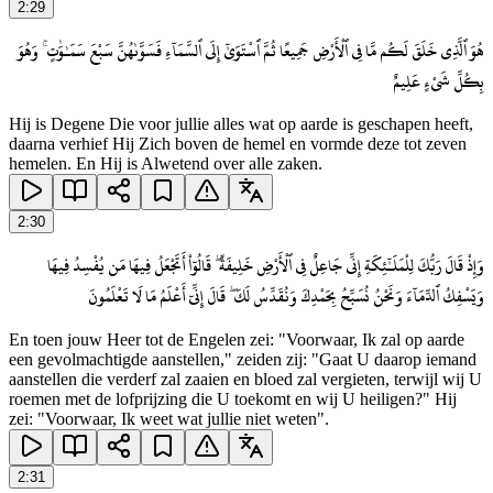
2
:
29
هُوَ ٱلَّذِى خَلَقَ لَكُم مَّا فِى ٱلْأَرْضِ جَمِيعًا ثُمَّ ٱسْتَوَىٰٓ إِلَى ٱلسَّمَآءِ فَسَوَّىٰهُنَّ سَبْعَ سَمَـٰوَٰتٍ ۚ وَهُوَ
بِكُلِّ شَىْءٍ عَلِيمٌ
Hij is Degene Die voor jullie alles wat op aarde is geschapen heeft,
daarna verhief Hij Zich boven de hemel en vormde deze tot zeven
hemelen. En Hij is Alwetend over alle zaken.
2
:
30
وَإِذْ قَالَ رَبُّكَ لِلْمَلَـٰٓئِكَةِ إِنِّى جَاعِلٌ فِى ٱلْأَرْضِ خَلِيفَةً ۖ قَالُوٓا۟ أَتَجْعَلُ فِيهَا مَن يُفْسِدُ فِيهَا
وَيَسْفِكُ ٱلدِّمَآءَ وَنَحْنُ نُسَبِّحُ بِحَمْدِكَ وَنُقَدِّسُ لَكَ ۖ قَالَ إِنِّىٓ أَعْلَمُ مَا لَا تَعْلَمُونَ
En toen jouw Heer tot de Engelen zei: "Voorwaar, Ik zal op aarde
een gevolmachtigde aanstellen," zeiden zij: "Gaat U daarop iemand
aanstellen die verderf zal zaaien en bloed zal vergieten, terwijl wij U
roemen met de lofprijzing die U toekomt en wij U heiligen?" Hij
zei: "Voorwaar, Ik weet wat jullie niet weten".
2
:
31