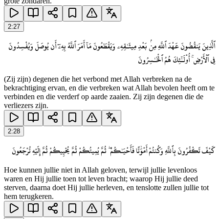
grote zondaren.
2
:
27
ٱلَّذِينَ يَنقُضُونَ عَهْدَ ٱللَّهِ مِنۢ بَعْدِ مِيثَـٰقِهِۦ وَيَقْطَعُونَ مَآ أَمَرَ ٱللَّهُ بِهِۦٓ أَن يُوصَلَ وَيُفْسِدُونَ
فِى ٱلْأَرْضِ ۚ أُو۟لَـٰٓئِكَ هُمُ ٱلْخَـٰسِرُونَ
(Zij zijn) degenen die het verbond met Allah verbreken na de
bekrachtiging ervan, en die verbreken wat Allah bevolen heeft om te
verbinden en die verderf op aarde zaaien. Zij zijn degenen die de
verliezers zijn.
2
:
28
كَيْفَ تَكْفُرُونَ بِٱللَّهِ وَكُنتُمْ أَمْوَٰتًا فَأَحْيَـٰكُمْ ۖ ثُمَّ يُمِيتُكُمْ ثُمَّ يُحْيِيكُمْ ثُمَّ إِلَيْهِ تُرْجَعُونَ
Hoe kunnen jullie niet in Allah geloven, terwijl jullie levenloos
waren en Hij jullie toen tot leven bracht; waarop Hij jullie deed
sterven, daarna doet Hij jullie herleven, en tenslotte zullen jullie tot
hem terugkeren.