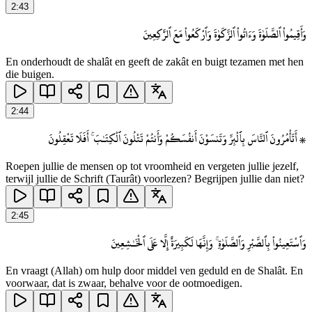
2
:
43
وَأَقِيمُوا۟ ٱلصَّلَوٰةَ وَءَاتُوا۟ ٱلزَّكَوٰةَ وَٱرْكَعُوا۟ مَعَ ٱلرَّٰكِعِينَ
En onderhoudt de shalât en geeft de zakât en buigt tezamen met hen
die buigen.
2
:
44
۞ أَتَأْمُرُونَ ٱلنَّاسَ بِٱلْبِرِّ وَتَنسَوْنَ أَنفُسَكُمْ وَأَنتُمْ تَتْلُونَ ٱلْكِتَـٰبَ ۚ أَفَلَا تَعْقِلُونَ
Roepen jullie de mensen op tot vroomheid en vergeten jullie jezelf,
terwijl jullie de Schrift (Taurât) voorlezen? Begrijpen jullie dan niet?
2
:
45
وَٱسْتَعِينُوا۟ بِٱلصَّبْرِ وَٱلصَّلَوٰةِ ۚ وَإِنَّهَا لَكَبِيرَةٌ إِلَّا عَلَى ٱلْخَـٰشِعِينَ
En vraagt (Allah) om hulp door middel ven geduld en de Shalât. En
voorwaar, dat is zwaar, behalve voor de ootmoedigen.