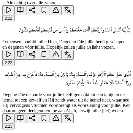
is Almachtig over alle zaken.
2
:
21
يَـٰٓأَيُّهَا ٱلنَّاسُ ٱعْبُدُوا۟ رَبَّكُمُ ٱلَّذِى خَلَقَكُمْ وَٱلَّذِينَ مِن قَبْلِكُمْ لَعَلَّكُمْ تَتَّقُونَ
O mensen, aanbid jullie Heer, Degenen Die jullie heeft geschapen
en degenen vóór jullie. Hopelijk zullen jullie (Allah) vrezen.
2
:
22
ٱلَّذِى جَعَلَ لَكُمُ ٱلْأَرْضَ فِرَٰشًا وَٱلسَّمَآءَ بِنَآءً وَأَنزَلَ مِنَ ٱلسَّمَآءِ مَآءً فَأَخْرَجَ بِهِۦ مِنَ ٱلثَّمَرَٰتِ
رِزْقًا لَّكُمْ ۖ فَلَا تَجْعَلُوا۟ لِلَّهِ أَندَادًا وَأَنتُمْ تَعْلَمُونَ
Degene Die de aarde voor jullie heeft gemaakt tot een tapijt en de
hemel tot een gewelf en Hij zendt water uit de hemel neer, waarmee
Hij vervolgens vruchten voortbrengt als voorziening voor jullie. Ken
daarom geen deelgenoten toe aan Allah, terwijl jullie (het) weten.
2
:
23