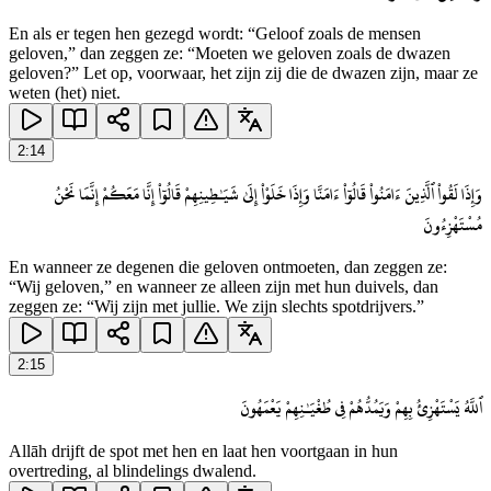
En als er tegen hen gezegd wordt: “Geloof zoals de mensen
geloven,” dan zeggen ze: “Moeten we geloven zoals de dwazen
geloven?” Let op, voorwaar, het zijn zij die de dwazen zijn, maar ze
weten (het) niet.
2
:
14
وَإِذَا لَقُوا۟ ٱلَّذِينَ ءَامَنُوا۟ قَالُوٓا۟ ءَامَنَّا وَإِذَا خَلَوْا۟ إِلَىٰ شَيَـٰطِينِهِمْ قَالُوٓا۟ إِنَّا مَعَكُمْ إِنَّمَا نَحْنُ
مُسْتَهْزِءُونَ
En wanneer ze degenen die geloven ontmoeten, dan zeggen ze:
“Wij geloven,” en wanneer ze alleen zijn met hun duivels, dan
zeggen ze: “Wij zijn met jullie. We zijn slechts spotdrijvers.”
2
:
15
ٱللَّهُ يَسْتَهْزِئُ بِهِمْ وَيَمُدُّهُمْ فِى طُغْيَـٰنِهِمْ يَعْمَهُونَ
Allāh drijft de spot met hen en laat hen voortgaan in hun
overtreding, al blindelings dwalend.