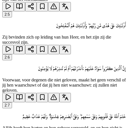
2
:
5
أُو۟لَـٰٓئِكَ عَلَىٰ هُدًى مِّن رَّبِّهِمْ ۖ وَأُو۟لَـٰٓئِكَ هُمُ ٱلْمُفْلِحُونَ
Zij bevinden zich op leiding van hun Heer, en het zijn zij die
succesvol zijn.
2
:
6
إِنَّ ٱلَّذِينَ كَفَرُوا۟ سَوَآءٌ عَلَيْهِمْ ءَأَنذَرْتَهُمْ أَمْ لَمْ تُنذِرْهُمْ لَا يُؤْمِنُونَ
Voorwaar, voor degenen die niet geloven, maakt het geen verschil of
jij hen waarschuwt of dat jij hen niet waarschuwt: zij zullen niet
geloven.
2
:
7
خَتَمَ ٱللَّهُ عَلَىٰ قُلُوبِهِمْ وَعَلَىٰ سَمْعِهِمْ ۖ وَعَلَىٰٓ أَبْصَـٰرِهِمْ غِشَـٰوَةٌ ۖ وَلَهُمْ عَذَابٌ عَظِيمٌ
Allāh heeft hun harten en hun gehoor verzegeld, en op hun zicht is