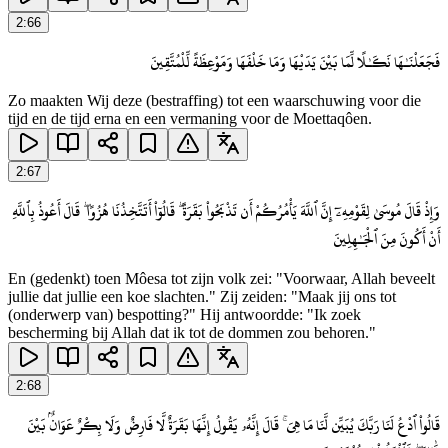
2
:
66
فَجَعَلْنَـٰهَا نَكَـٰلًا لِّمَا بَيْنَ يَدَيْهَا وَمَا خَلْفَهَا وَمَوْعِظَةً لِّلْمُتَّقِينَ
Zo maakten Wij deze (bestraffing) tot een waarschuwing voor die
tijd en de tijd erna en een vermaning voor de Moettaqôen.
2
:
67
وَإِذْ قَالَ مُوسَىٰ لِقَوْمِهِۦٓ إِنَّ ٱللَّهَ يَأْمُرُكُمْ أَن تَذْبَحُوا۟ بَقَرَةً ۖ قَالُوٓا۟ أَتَتَّخِذُنَا هُزُوًا ۖ قَالَ أَعُوذُ بِٱللَّهِ
أَنْ أَكُونَ مِنَ ٱلْجَـٰهِلِينَ
En (gedenkt) toen Môesa tot zijn volk zei: "Voorwaar, Allah beveelt
jullie dat jullie een koe slachten." Zij zeiden: "Maak jij ons tot
(onderwerp van) bespotting?" Hij antwoordde: "Ik zoek
bescherming bij Allah dat ik tot de dommen zou behoren."
2
:
68
قَالُوا۟ ٱدْعُ لَنَا رَبَّكَ يُبَيِّن لَّنَا مَا هِىَ ۚ قَالَ إِنَّهُۥ يَقُولُ إِنَّهَا بَقَرَةٌ لَّا فَارِضٌ وَلَا بِكْرٌ عَوَانٌۢ بَيْنَ