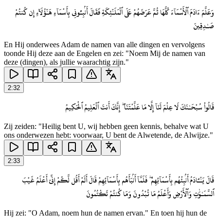
وَعَلَّمَ ءَادَمَ ٱلْأَسْمَآءَ كُلَّهَا ثُمَّ عَرَضَهُمْ عَلَى ٱلْمَلَـٰٓئِكَةِ فَقَالَ أَنۢبِـُٔونِى بِأَسْمَآءِ هَـٰٓؤُلَآءِ إِن كُنتُمْ
صَـٰدِقِينَ
En Hij onderwees Adam de namen van alle dingen en vervolgens
toonde Hij deze aan de Engelen en zei: "Noem Mij de namen van
deze (dingen), als jullie waarachtig zijn."
2
:
32
قَالُوا۟ سُبْحَـٰنَكَ لَا عِلْمَ لَنَآ إِلَّا مَا عَلَّمْتَنَآ ۖ إِنَّكَ أَنتَ ٱلْعَلِيمُ ٱلْحَكِيمُ
Zij zeiden: "Heilig bent U, wij hebben geen kennis, behalve wat U
ons onderwezen hebt: voorwaar, U bent de Alwetende, de Alwijze."
2
:
33
قَالَ يَـٰٓـَٔادَمُ أَنۢبِئْهُم بِأَسْمَآئِهِمْ ۖ فَلَمَّآ أَنۢبَأَهُم بِأَسْمَآئِهِمْ قَالَ أَلَمْ أَقُل لَّكُمْ إِنِّىٓ أَعْلَمُ غَيْبَ
ٱلسَّمَـٰوَٰتِ وَٱلْأَرْضِ وَأَعْلَمُ مَا تُبْدُونَ وَمَا كُنتُمْ تَكْتُمُونَ
Hij zei: "O Adam, noem hun de namen ervan." En toen hij hun de