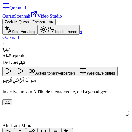
Qoran.nl
Quran
Soennah
Video Studio
Zoek in Quran...
Zoeken...
⌘
K
S
Kies Vertaling
Toggle theme
Qoran.nl
2
البقرة
Al-Baqarah
البقرة
De Koe
Acties tonen/verbergen
Weergave opties
بِسْمِ ٱللَّهِ ٱلرَّحْمَـٰنِ ٱلرَّحِيمِ
In de Naam van Allāh, de Genadevolle, de Begenadiger.
2
:
1
الٓمٓ
Alif-Lām-Mīm.