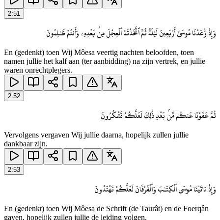
2
:
51
وَإِذْ وَٰعَدْنَا مُوسَىٰٓ أَرْبَعِينَ لَيْلَةً ثُمَّ ٱتَّخَذْتُمُ ٱلْعِجْلَ مِنۢ بَعْدِهِۦ وَأَنتُمْ ظَـٰلِمُونَ
En (gedenkt) toen Wij Môesa veertig nachten beloofden, toen
namen jullie het kalf aan (ter aanbidding) na zijn vertrek, en jullie
waren onrechtplegers.
2
:
52
ثُمَّ عَفَوْنَا عَنكُم مِّنۢ بَعْدِ ذَٰلِكَ لَعَلَّكُمْ تَشْكُرُونَ
Vervolgens vergaven Wij jullie daarna, hopelijk zullen jullie
dankbaar zijn.
2
:
53
وَإِذْ ءَاتَيْنَا مُوسَى ٱلْكِتَـٰبَ وَٱلْفُرْقَانَ لَعَلَّكُمْ تَهْتَدُونَ
En (gedenkt) toen Wij Môesa de Schrift (de Taurât) en de Foerqân
gaven, hopelijk zullen jullie de leiding volgen.