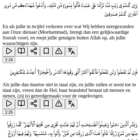
وَإِن كُنتُمْ فِى رَيْبٍ مِّمَّا نَزَّلْنَا عَلَىٰ عَبْدِنَا فَأْتُوا۟ بِسُورَةٍ مِّن مِّثْلِهِۦ وَٱدْعُوا۟ شُهَدَآءَكُم مِّن دُونِ
ٱللَّهِ إِن كُنتُمْ صَـٰدِقِينَ
En als jullie in twijfel verkeren over wat Wij hebben neergezonden
aan Onze dienaar (Moehammad), brengt dan een gelijkwaardige
Soerah voort, en roept jullie getuigen buiten Allah op, als jullie
waarachtigen zijn.
2
:
24
فَإِن لَّمْ تَفْعَلُوا۟ وَلَن تَفْعَلُوا۟ فَٱتَّقُوا۟ ٱلنَّارَ ٱلَّتِى وَقُودُهَا ٱلنَّاسُ وَٱلْحِجَارَةُ ۖ أُعِدَّتْ لِلْكَـٰفِرِينَ
Als jullie dan daartoe niet in staat zijn, en jullie zullen er nooit toe in
staat zijn, vreest dan de Hel; haar brandstof bestaat uit mensen en
stenen, (zij is) gereedgemaakt voor de ongelovigen.
2
:
25
وَبَشِّرِ ٱلَّذِينَ ءَامَنُوا۟ وَعَمِلُوا۟ ٱلصَّـٰلِحَـٰتِ أَنَّ لَهُمْ جَنَّـٰتٍ تَجْرِى مِن تَحْتِهَا ٱلْأَنْهَـٰرُ ۖ كُلَّمَا رُزِقُوا۟
مِنْهَا مِن ثَمَرَةٍ رِّزْقًا ۙ قَالُوا۟ هَـٰذَا ٱلَّذِى رُزِقْنَا مِن قَبْلُ ۖ وَأُتُوا۟ بِهِۦ مُتَشَـٰبِهًا ۖ وَلَهُمْ فِيهَآ أَزْوَٰجٌ