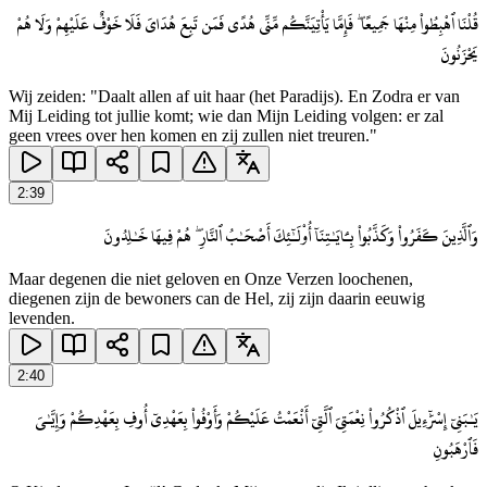
قُلْنَا ٱهْبِطُوا۟ مِنْهَا جَمِيعًا ۖ فَإِمَّا يَأْتِيَنَّكُم مِّنِّى هُدًى فَمَن تَبِعَ هُدَاىَ فَلَا خَوْفٌ عَلَيْهِمْ وَلَا هُمْ
يَحْزَنُونَ
Wij zeiden: "Daalt allen af uit haar (het Paradijs). En Zodra er van
Mij Leiding tot jullie komt; wie dan Mijn Leiding volgen: er zal
geen vrees over hen komen en zij zullen niet treuren."
2
:
39
وَٱلَّذِينَ كَفَرُوا۟ وَكَذَّبُوا۟ بِـَٔايَـٰتِنَآ أُو۟لَـٰٓئِكَ أَصْحَـٰبُ ٱلنَّارِ ۖ هُمْ فِيهَا خَـٰلِدُونَ
Maar degenen die niet geloven en Onze Verzen loochenen,
diegenen zijn de bewoners can de Hel, zij zijn daarin eeuwig
levenden.
2
:
40
يَـٰبَنِىٓ إِسْرَٰٓءِيلَ ٱذْكُرُوا۟ نِعْمَتِىَ ٱلَّتِىٓ أَنْعَمْتُ عَلَيْكُمْ وَأَوْفُوا۟ بِعَهْدِىٓ أُوفِ بِعَهْدِكُمْ وَإِيَّـٰىَ
فَٱرْهَبُونِ