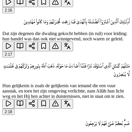
2
:
16
أُو۟لَـٰٓئِكَ ٱلَّذِينَ ٱشْتَرَوُا۟ ٱلضَّلَـٰلَةَ بِٱلْهُدَىٰ فَمَا رَبِحَت تِّجَـٰرَتُهُمْ وَمَا كَانُوا۟ مُهْتَدِينَ
Dat zijn degenen die dwaling gekocht hebben (in ruil) voor leiding:
hun handel was dan ook niet winstgevend, noch waren ze geleid.
2
:
17
مَثَلُهُمْ كَمَثَلِ ٱلَّذِى ٱسْتَوْقَدَ نَارًا فَلَمَّآ أَضَآءَتْ مَا حَوْلَهُۥ ذَهَبَ ٱللَّهُ بِنُورِهِمْ وَتَرَكَهُمْ فِى ظُلُمَـٰتٍ
لَّا يُبْصِرُونَ
Hun gelijkenis is zoals de gelijkenis van iemand die een vuur
aanstak, en toen het zijn omgeving verlichtte, nam Allāh hun licht
weg en liet Hij hen achter in duisternissen, niet in staat om te zien.
2
:
18
صُمٌّۢ بُكْمٌ عُمْىٌ فَهُمْ لَا يَرْجِعُونَ