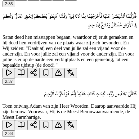
2
:
36
فَأَزَلَّهُمَا ٱلشَّيْطَـٰنُ عَنْهَا فَأَخْرَجَهُمَا مِمَّا كَانَا فِيهِ ۖ وَقُلْنَا ٱهْبِطُوا۟ بَعْضُكُمْ لِبَعْضٍ عَدُوٌّ ۖ وَلَكُمْ
فِى ٱلْأَرْضِ مُسْتَقَرٌّ وَمَتَـٰعٌ إِلَىٰ حِينٍ
Satan deed hen misstappen begaan, waardoor zij eruit geraakten en
hij deed hen verdrijven van de plaats waar zij zich bevonden. En
Wij zeiden: "Daalt af, een deel van jullie zal een vijand voor de
ander zijn. En voor jullie zal een vijand voor de ander zijn. En voor
jullie is er op de aarde een verblijfplaats en een genieting, tot een
bepaalde tijdstip (de dood)."
2
:
37
فَتَلَقَّىٰٓ ءَادَمُ مِن رَّبِّهِۦ كَلِمَـٰتٍ فَتَابَ عَلَيْهِ ۚ إِنَّهُۥ هُوَ ٱلتَّوَّابُ ٱلرَّحِيمُ
Toen ontving Adam van zijn Heer Woorden. Daarop aanvaardde Hij
zijn berouw. Voorwaar, Hij is de Meest Berouwaanvaardende, de
Meest Barmhartige.
2
:
38