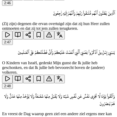
2
:
46
ٱلَّذِينَ يَظُنُّونَ أَنَّهُم مُّلَـٰقُوا۟ رَبِّهِمْ وَأَنَّهُمْ إِلَيْهِ رَٰجِعُونَ
(Zij zijn) degenen die ervan overtuigd zijn dat zij hun Heer zullen
ontmoeten en dat zij tot jem zullen terugkeren.
2
:
47
يَـٰبَنِىٓ إِسْرَٰٓءِيلَ ٱذْكُرُوا۟ نِعْمَتِىَ ٱلَّتِىٓ أَنْعَمْتُ عَلَيْكُمْ وَأَنِّى فَضَّلْتُكُمْ عَلَى ٱلْعَـٰلَمِينَ
O Kindern van Israël, gedenkt Mijn gunst die Ik jullie heb
geschonken, en dat Ik jullie heb bevoorecht boven de (andere)
volkeren.
2
:
48
وَٱتَّقُوا۟ يَوْمًا لَّا تَجْزِى نَفْسٌ عَن نَّفْسٍ شَيْـًٔا وَلَا يُقْبَلُ مِنْهَا شَفَـٰعَةٌ وَلَا يُؤْخَذُ مِنْهَا عَدْلٌ وَلَا
هُمْ يُنصَرُونَ
En vreest de Dag waarop geen ziel een andere ziel ergens mee kan