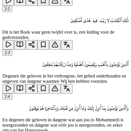
2
:
2
ذَٰلِكَ ٱلْكِتَـٰبُ لَا رَيْبَ ۛ فِيهِ ۛ هُدًى لِّلْمُتَّقِينَ
Dit is het Boek waar geen twijfel over is, een leiding voor de
godvrezenden.
2
:
3
ٱلَّذِينَ يُؤْمِنُونَ بِٱلْغَيْبِ وَيُقِيمُونَ ٱلصَّلَوٰةَ وَمِمَّا رَزَقْنَـٰهُمْ يُنفِقُونَ
Degenen die geloven in het verborgene, het gebed onderhouden en
uitgeven van datgene waarmee Wij hen hebben voorzien.
2
:
4
وَٱلَّذِينَ يُؤْمِنُونَ بِمَآ أُنزِلَ إِلَيْكَ وَمَآ أُنزِلَ مِن قَبْلِكَ وَبِٱلْـَٔاخِرَةِ هُمْ يُوقِنُونَ
En degenen die geloven in datgene wat aan jou (o Mohammed) is
neergezonden en datgene wat vóór jou is neergezonden, en zeker
zijn van het Hiernamaals.