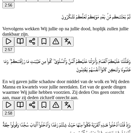
2
:
56
ثُمَّ بَعَثْنَـٰكُم مِّنۢ بَعْدِ مَوْتِكُمْ لَعَلَّكُمْ تَشْكُرُونَ
Vervolgens wekken Wij jullie op na jullie dood, hoplijk zullen jullie
dankbaar zijn.
2
:
57
وَظَلَّلْنَا عَلَيْكُمُ ٱلْغَمَامَ وَأَنزَلْنَا عَلَيْكُمُ ٱلْمَنَّ وَٱلسَّلْوَىٰ ۖ كُلُوا۟ مِن طَيِّبَـٰتِ مَا رَزَقْنَـٰكُمْ ۖ وَمَا
ظَلَمُونَا وَلَـٰكِن كَانُوٓا۟ أَنفُسَهُمْ يَظْلِمُونَ
En wij gaven jullie schaduw door middel van de wolk en Wij deden
Manna en kwartels voor jullie neerdalen. Eet van de goede dingen
waarmee Wij jullie hebben voorzien. Zij deden Ons geen onrecht
aan, maar zij deden zichzelf onrecht aan.
2
:
58
وَإِذْ قُلْنَا ٱدْخُلُوا۟ هَـٰذِهِ ٱلْقَرْيَةَ فَكُلُوا۟ مِنْهَا حَيْثُ شِئْتُمْ رَغَدًا وَٱدْخُلُوا۟ ٱلْبَابَ سُجَّدًا وَقُولُوا۟ حِطَّةٌ