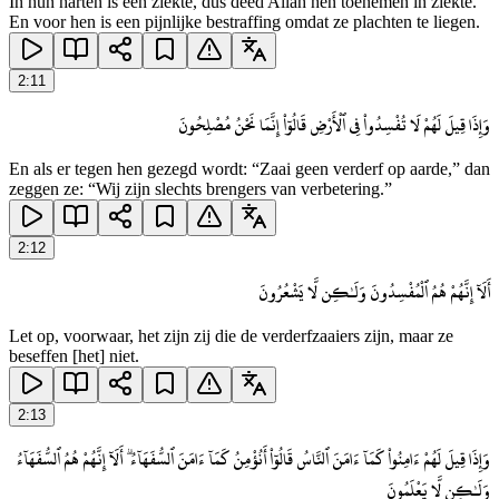
In hun harten is een ziekte, dus deed Allāh hen toenemen in ziekte.
En voor hen is een pijnlijke bestraffing omdat ze plachten te liegen.
2
:
11
وَإِذَا قِيلَ لَهُمْ لَا تُفْسِدُوا۟ فِى ٱلْأَرْضِ قَالُوٓا۟ إِنَّمَا نَحْنُ مُصْلِحُونَ
En als er tegen hen gezegd wordt: “Zaai geen verderf op aarde,” dan
zeggen ze: “Wij zijn slechts brengers van verbetering.”
2
:
12
أَلَآ إِنَّهُمْ هُمُ ٱلْمُفْسِدُونَ وَلَـٰكِن لَّا يَشْعُرُونَ
Let op, voorwaar, het zijn zij die de verderfzaaiers zijn, maar ze
beseffen [het] niet.
2
:
13
وَإِذَا قِيلَ لَهُمْ ءَامِنُوا۟ كَمَآ ءَامَنَ ٱلنَّاسُ قَالُوٓا۟ أَنُؤْمِنُ كَمَآ ءَامَنَ ٱلسُّفَهَآءُ ۗ أَلَآ إِنَّهُمْ هُمُ ٱلسُّفَهَآءُ
وَلَـٰكِن لَّا يَعْلَمُونَ