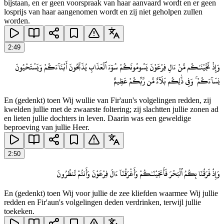
bijstaan, en er geen voorspraak van haar aanvaard wordt en er geen
losprijs van haar aangenomen wordt en zij niet geholpen zullen
worden.
2
:
49
وَإِذْ نَجَّيْنَـٰكُم مِّنْ ءَالِ فِرْعَوْنَ يَسُومُونَكُمْ سُوٓءَ ٱلْعَذَابِ يُذَبِّحُونَ أَبْنَآءَكُمْ وَيَسْتَحْيُونَ
نِسَآءَكُمْ ۚ وَفِى ذَٰلِكُم بَلَآءٌ مِّن رَّبِّكُمْ عَظِيمٌ
En (gedenkt) toen Wij wullie van Fir'aun's volgelingen redden, zij
kwelden jullie met de zwaarste foltering; zij slachtten jullie zonen ad
en lieten jullie dochters in leven. Daarin was een geweldige
beproeving van jullie Heer.
2
:
50
وَإِذْ فَرَقْنَا بِكُمُ ٱلْبَحْرَ فَأَنجَيْنَـٰكُمْ وَأَغْرَقْنَآ ءَالَ فِرْعَوْنَ وَأَنتُمْ تَنظُرُونَ
En (gedenkt) toen Wij voor jullie de zee kliefden waarmee Wij jullie
redden en Fir'aun's volgelingen deden verdrinken, terwijl jullie
toekeken.