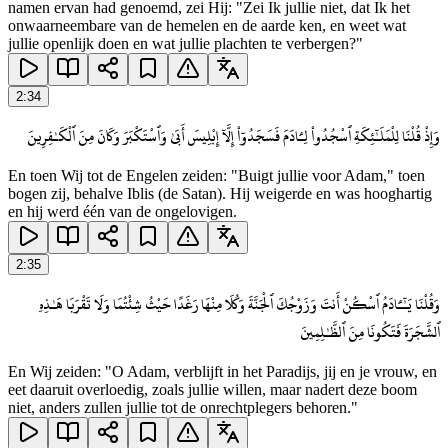
namen ervan had genoemd, zei Hij: "Zei Ik jullie niet, dat Ik het
onwaarneembare van de hemelen en de aarde ken, en weet wat
jullie openlijk doen en wat jullie plachten te verbergen?"
2
:
34
وَإِذْ قُلْنَا لِلْمَلَـٰٓئِكَةِ ٱسْجُدُوا۟ لِـَٔادَمَ فَسَجَدُوٓا۟ إِلَّآ إِبْلِيسَ أَبَىٰ وَٱسْتَكْبَرَ وَكَانَ مِنَ ٱلْكَـٰفِرِينَ
En toen Wij tot de Engelen zeiden: "Buigt jullie voor Adam," toen
bogen zij, behalve Iblis (de Satan). Hij weigerde en was hooghartig
en hij werd één van de ongelovigen.
2
:
35
وَقُلْنَا يَـٰٓـَٔادَمُ ٱسْكُنْ أَنتَ وَزَوْجُكَ ٱلْجَنَّةَ وَكُلَا مِنْهَا رَغَدًا حَيْثُ شِئْتُمَا وَلَا تَقْرَبَا هَـٰذِهِ
ٱلشَّجَرَةَ فَتَكُونَا مِنَ ٱلظَّـٰلِمِينَ
En Wij zeiden: "O Adam, verblijft in het Paradijs, jij en je vrouw, en
eet daaruit overloedig, zoals jullie willen, maar nadert deze boom
niet, anders zullen jullie tot de onrechtplegers behoren."