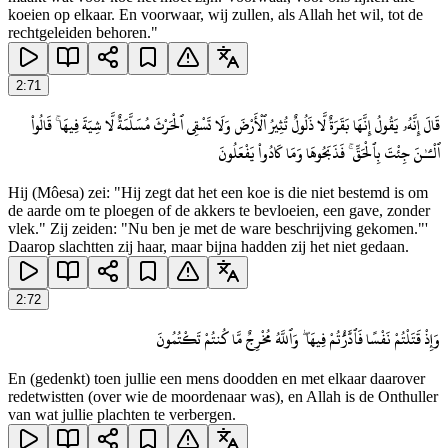
koeien op elkaar. En voorwaar, wij zullen, als Allah het wil, tot de
rechtgeleiden behoren."
2
:
71
قَالَ إِنَّهُۥ يَقُولُ إِنَّهَا بَقَرَةٌ لَّا ذَلُولٌ تُثِيرُ ٱلْأَرْضَ وَلَا تَسْقِى ٱلْحَرْثَ مُسَلَّمَةٌ لَّا شِيَةَ فِيهَا ۚ قَالُوا۟
ٱلْـَٔـٰنَ جِئْتَ بِٱلْحَقِّ ۚ فَذَبَحُوهَا وَمَا كَادُوا۟ يَفْعَلُونَ
Hij (Môesa) zei: "Hij zegt dat het een koe is die niet bestemd is om
de aarde om te ploegen of de akkers te bevloeien, een gave, zonder
vlek." Zij zeiden: "Nu ben je met de ware beschrijving gekomen."'
Daarop slachtten zij haar, maar bijna hadden zij het niet gedaan.
2
:
72
وَإِذْ قَتَلْتُمْ نَفْسًا فَٱدَّٰرَْٰٔتُمْ فِيهَا ۖ وَٱللَّهُ مُخْرِجٌ مَّا كُنتُمْ تَكْتُمُونَ
En (gedenkt) toen jullie een mens doodden en met elkaar daarover
redetwistten (over wie de moordenaar was), en Allah is de Onthuller
van wat jullie plachten te verbergen.