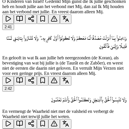
O Kinderen van Israël! Gedenkt Mijn gunst die Ik jullie geschonken
heb en houdt jullie aan het verbond met Mij, dan zal Ik Mij houden
aan het verbond met jullie. En vreest daarom alleen Mij.
2
:
41
وَءَامِنُوا۟ بِمَآ أَنزَلْتُ مُصَدِّقًا لِّمَا مَعَكُمْ وَلَا تَكُونُوٓا۟ أَوَّلَ كَافِرٍۭ بِهِۦ ۖ وَلَا تَشْتَرُوا۟ بِـَٔايَـٰتِى ثَمَنًا
قَلِيلًا وَإِيَّـٰىَ فَٱتَّقُونِ
En gelooft in wat Ik aan jullie heb neergezonden (de Koran), als
bevestiging van wat bij jullie is (de Taurât en de Zabôer), en weest
niet de eersten die daarin niet geloven. En verruilt Mijn Verzen niet
voor een geringe prijs. En vreest daarom alleen Mij.
2
:
42
وَلَا تَلْبِسُوا۟ ٱلْحَقَّ بِٱلْبَـٰطِلِ وَتَكْتُمُوا۟ ٱلْحَقَّ وَأَنتُمْ تَعْلَمُونَ
En vermengt de Waarheid niet met de valsheid en verbergt de
Waarheid niet terwijl jullie het weten.