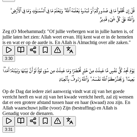
قُلْ إِن تُخْفُوا۟ مَا فِى صُدُورِكُمْ أَوْ تُبْدُوهُ يَعْلَمْهُ ٱللَّهُ ۗ وَيَعْلَمُ مَا فِى ٱلسَّمَـٰوَٰتِ وَمَا فِى ٱلْأَرْضِ ۗ
وَٱللَّهُ عَلَىٰ كُلِّ شَىْءٍ قَدِيرٌ
Zeg (O Moehammad): "Of jullie verbergen wat in jullie harten is, of
jullie laten het zien: Allah weet ervan. Hij kent wat er in de hemelen
is en wat er op de aarde is. En Allah is Almachtig over alle zaken."
3
:
30
يَوْمَ تَجِدُ كُلُّ نَفْسٍ مَّا عَمِلَتْ مِنْ خَيْرٍ مُّحْضَرًا وَمَا عَمِلَتْ مِن سُوٓءٍ تَوَدُّ لَوْ أَنَّ بَيْنَهَا وَبَيْنَهُۥٓ أَمَدًۢا
بَعِيدًا ۗ وَيُحَذِّرُكُمُ ٱللَّهُ نَفْسَهُۥ ۗ وَٱللَّهُ رَءُوفٌۢ بِٱلْعِبَادِ
Op de Dag dat iedere ziel aanwezig vindt wat zij van het goede
verricht heeft en wat zij van het kwade verricht heeft, zal zij wensen
dat er een grotere afstand tussen haar en haar (kwaad) zou zijn. En
Allah waarschuwt jullie (voor) Zijn (bestraffing) en Allah is
Genadig voor de dienaren.
3
:
31