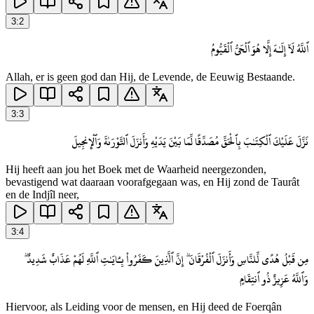
3
:
2
ٱللَّهُ لَآ إِلَـٰهَ إِلَّا هُوَ ٱلْحَىُّ ٱلْقَيُّومُ
Allah, er is geen god dan Hij, de Levende, de Eeuwig Bestaande.
3
:
3
نَزَّلَ عَلَيْكَ ٱلْكِتَـٰبَ بِٱلْحَقِّ مُصَدِّقًا لِّمَا بَيْنَ يَدَيْهِ وَأَنزَلَ ٱلتَّوْرَىٰةَ وَٱلْإِنجِيلَ
Hij heeft aan jou het Boek met de Waarheid neergezonden,
bevastigend wat daaraan voorafgegaan was, en Hij zond de Taurât
en de Indjîl neer,
3
:
4
مِن قَبْلُ هُدًى لِّلنَّاسِ وَأَنزَلَ ٱلْفُرْقَانَ ۗ إِنَّ ٱلَّذِينَ كَفَرُوا۟ بِـَٔايَـٰتِ ٱللَّهِ لَهُمْ عَذَابٌ شَدِيدٌ ۗ
وَٱللَّهُ عَزِيزٌ ذُو ٱنتِقَامٍ
Hiervoor, als Leiding voor de mensen, en Hij deed de Foerqân