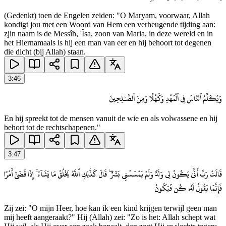
(Gedenkt) toen de Engelen zeiden: "O Maryam, voorwaar, Allah
kondigt jou met een Woord van Hem een verheugende tijding aan:
zjin naam is de Messîh, 'Îsa, zoon van Maria, in deze wereld en in
het Hiernamaals is hij een man van eer en hij behoort tot degenen
die dicht (bij Allah) staan.
3
:
46
وَيُكَلِّمُ ٱلنَّاسَ فِى ٱلْمَهْدِ وَكَهْلًا وَمِنَ ٱلصَّـٰلِحِينَ
En hij spreekt tot de mensen vanuit de wie en als volwassene en hij
behort tot de rechtschapenen."
3
:
47
قَالَتْ رَبِّ أَنَّىٰ يَكُونُ لِى وَلَدٌ وَلَمْ يَمْسَسْنِى بَشَرٌ ۖ قَالَ كَذَٰلِكِ ٱللَّهُ يَخْلُقُ مَا يَشَآءُ ۚ إِذَا قَضَىٰٓ أَمْرًا
فَإِنَّمَا يَقُولُ لَهُۥ كُن فَيَكُونُ
Zij zei: "O mijn Heer, hoe kan ik een kind krijgen terwijl geen man
mij heeft aangeraakt?" Hij (Allah) zei: "Zo is het: Allah schept wat