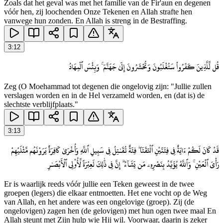
Zoals dat het geval was met het familie van de Fir'aun en degenen
vóór hen, zij loochenden Onze Tekenen en Allah strafte hen
vanwege hun zonden. En Allah is streng in de Bestraffing.
3
:
12
قُل لِّلَّذِينَ كَفَرُوا۟ سَتُغْلَبُونَ وَتُحْشَرُونَ إِلَىٰ جَهَنَّمَ ۚ وَبِئْسَ ٱلْمِهَادُ
Zeg (O Moehammad tot degenen die ongelovig zijn: "Jullie zullen
verslagen worden en in de Hel verzameld worden, en (dat is) de
slechtste verblijfplaats."
3
:
13
قَدْ كَانَ لَكُمْ ءَايَةٌ فِى فِئَتَيْنِ ٱلْتَقَتَا ۖ فِئَةٌ تُقَـٰتِلُ فِى سَبِيلِ ٱللَّهِ وَأُخْرَىٰ كَافِرَةٌ يَرَوْنَهُم مِّثْلَيْهِمْ
رَأْىَ ٱلْعَيْنِ ۚ وَٱللَّهُ يُؤَيِّدُ بِنَصْرِهِۦ مَن يَشَآءُ ۗ إِنَّ فِى ذَٰلِكَ لَعِبْرَةً لِّأُو۟لِى ٱلْأَبْصَـٰرِ
Er is waarlijk reeds vóór jullie een Teken geweest in de twee
groepen (legers) die elkaar entmoetten. Het ene vocht op de Weg
van Allah, en het andere was een ongelovige (groep). Zij (de
ongelovigen) zagen hen (de gelovigen) met hun ogen twee maal En
Allah steunt met Zijn hulp wie Hij wil. Voorwaar, daarin is zeker