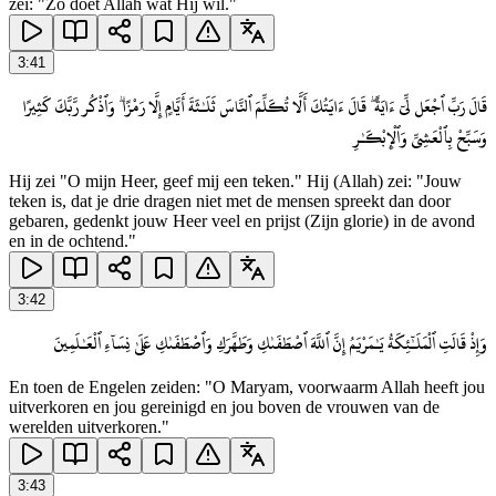
zei: "Zo doet Allah wat Hij wil."
3
:
41
قَالَ رَبِّ ٱجْعَل لِّىٓ ءَايَةً ۖ قَالَ ءَايَتُكَ أَلَّا تُكَلِّمَ ٱلنَّاسَ ثَلَـٰثَةَ أَيَّامٍ إِلَّا رَمْزًا ۗ وَٱذْكُر رَّبَّكَ كَثِيرًا
وَسَبِّحْ بِٱلْعَشِىِّ وَٱلْإِبْكَـٰرِ
Hij zei "O mijn Heer, geef mij een teken." Hij (Allah) zei: "Jouw
teken is, dat je drie dragen niet met de mensen spreekt dan door
gebaren, gedenkt jouw Heer veel en prijst (Zijn glorie) in de avond
en in de ochtend."
3
:
42
وَإِذْ قَالَتِ ٱلْمَلَـٰٓئِكَةُ يَـٰمَرْيَمُ إِنَّ ٱللَّهَ ٱصْطَفَىٰكِ وَطَهَّرَكِ وَٱصْطَفَىٰكِ عَلَىٰ نِسَآءِ ٱلْعَـٰلَمِينَ
En toen de Engelen zeiden: "O Maryam, voorwaarm Allah heeft jou
uitverkoren en jou gereinigd en jou boven de vrouwen van de
werelden uitverkoren."
3
:
43