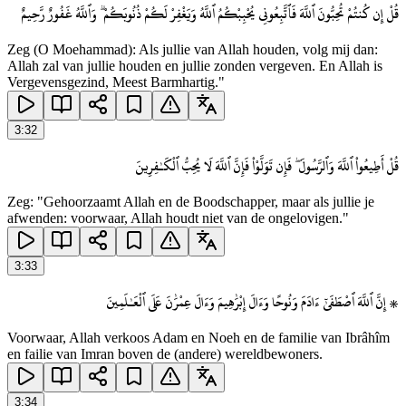
قُلْ إِن كُنتُمْ تُحِبُّونَ ٱللَّهَ فَٱتَّبِعُونِى يُحْبِبْكُمُ ٱللَّهُ وَيَغْفِرْ لَكُمْ ذُنُوبَكُمْ ۗ وَٱللَّهُ غَفُورٌ رَّحِيمٌ
Zeg (O Moehammad): Als jullie van Allah houden, volg mij dan:
Allah zal van jullie houden en jullie zonden vergeven. En Allah is
Vergevensgezind, Meest Barmhartig."
3
:
32
قُلْ أَطِيعُوا۟ ٱللَّهَ وَٱلرَّسُولَ ۖ فَإِن تَوَلَّوْا۟ فَإِنَّ ٱللَّهَ لَا يُحِبُّ ٱلْكَـٰفِرِينَ
Zeg: "Gehoorzaamt Allah en de Boodschapper, maar als jullie je
afwenden: voorwaar, Allah houdt niet van de ongelovigen."
3
:
33
۞ إِنَّ ٱللَّهَ ٱصْطَفَىٰٓ ءَادَمَ وَنُوحًا وَءَالَ إِبْرَٰهِيمَ وَءَالَ عِمْرَٰنَ عَلَى ٱلْعَـٰلَمِينَ
Voorwaar, Allah verkoos Adam en Noeh en de familie van Ibrâhîm
en failie van Imran boven de (andere) wereldbewoners.
3
:
34