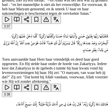
gebaard, (het is) een meisje," - en Allah wist het best wat zij gebaard
had - "en het mannelijke is niet als het vrouwelijke. En voorwaar, ik
heb haar Maryam genoemd, en ik smeek U haar en haar
nakomelingen te bescherment tegen de vervloekte Satan."
3
:
37
فَتَقَبَّلَهَا رَبُّهَا بِقَبُولٍ حَسَنٍ وَأَنۢبَتَهَا نَبَاتًا حَسَنًا وَكَفَّلَهَا زَكَرِيَّا ۖ كُلَّمَا دَخَلَ عَلَيْهَا زَكَرِيَّا
ٱلْمِحْرَابَ وَجَدَ عِندَهَا رِزْقًا ۖ قَالَ يَـٰمَرْيَمُ أَنَّىٰ لَكِ هَـٰذَا ۖ قَالَتْ هُوَ مِنْ عِندِ ٱللَّهِ ۖ إِنَّ ٱللَّهَ يَرْزُقُ
مَن يَشَآءُ بِغَيْرِ حِسَابٍ
Toen aanvaardde haar Heer haar vriendelijk en deed haar goed
opgroeien. En Hij stelde haar onder de hoede van Zakariyya. Iedere
keer dat Zakariyya in de (gebeds-) ruimte bij haar kwam vond hij
levensvoorzieningen bij haar. Hij zei: "O maryam, van waar heb jij
dat?" Zij zei: "Dat komt bij Allah vandaan, voorwaar, Allah voorziet
wie Hij wil zonder afrekening."
3
:
38
هُنَالِكَ دَعَا زَكَرِيَّا رَبَّهُۥ ۖ قَالَ رَبِّ هَبْ لِى مِن لَّدُنكَ ذُرِّيَّةً طَيِّبَةً ۖ إِنَّكَ سَمِيعُ ٱلدُّعَآءِ