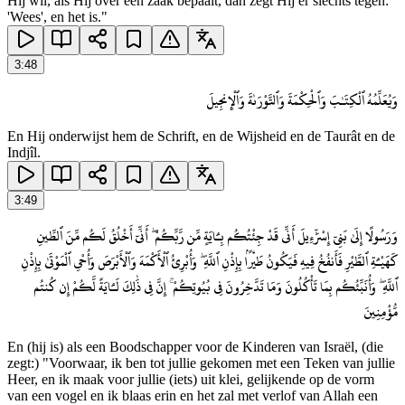
Hij wil, als Hij over een zaak bepaalt, dan zegt Hij er slechts tegen:
'Wees', en het is."
3
:
48
وَيُعَلِّمُهُ ٱلْكِتَـٰبَ وَٱلْحِكْمَةَ وَٱلتَّوْرَىٰةَ وَٱلْإِنجِيلَ
En Hij onderwijst hem de Schrift, en de Wijsheid en de Taurât en de
Indjîl.
3
:
49
وَرَسُولًا إِلَىٰ بَنِىٓ إِسْرَٰٓءِيلَ أَنِّى قَدْ جِئْتُكُم بِـَٔايَةٍ مِّن رَّبِّكُمْ ۖ أَنِّىٓ أَخْلُقُ لَكُم مِّنَ ٱلطِّينِ
كَهَيْـَٔةِ ٱلطَّيْرِ فَأَنفُخُ فِيهِ فَيَكُونُ طَيْرًۢا بِإِذْنِ ٱللَّهِ ۖ وَأُبْرِئُ ٱلْأَكْمَهَ وَٱلْأَبْرَصَ وَأُحْىِ ٱلْمَوْتَىٰ بِإِذْنِ
ٱللَّهِ ۖ وَأُنَبِّئُكُم بِمَا تَأْكُلُونَ وَمَا تَدَّخِرُونَ فِى بُيُوتِكُمْ ۚ إِنَّ فِى ذَٰلِكَ لَـَٔايَةً لَّكُمْ إِن كُنتُم
مُّؤْمِنِينَ
En (hij is) als een Boodschapper voor de Kinderen van Israël, (die
zegt:) "Voorwaar, ik ben tot jullie gekomen met een Teken van jullie
Heer, en ik maak voor jullie (iets) uit klei, gelijkende op de vorm
van een vogel en ik blaas erin en het zal met verlof van Allah een