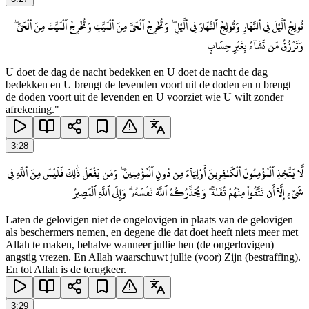
تُولِجُ ٱلَّيْلَ فِى ٱلنَّهَارِ وَتُولِجُ ٱلنَّهَارَ فِى ٱلَّيْلِ ۖ وَتُخْرِجُ ٱلْحَىَّ مِنَ ٱلْمَيِّتِ وَتُخْرِجُ ٱلْمَيِّتَ مِنَ ٱلْحَىِّ ۖ
وَتَرْزُقُ مَن تَشَآءُ بِغَيْرِ حِسَابٍ
U doet de dag de nacht bedekken en U doet de nacht de dag
bedekken en U brengt de levenden voort uit de doden en u brengt
de doden voort uit de levenden en U voorziet wie U wilt zonder
afrekening."
3
:
28
لَّا يَتَّخِذِ ٱلْمُؤْمِنُونَ ٱلْكَـٰفِرِينَ أَوْلِيَآءَ مِن دُونِ ٱلْمُؤْمِنِينَ ۖ وَمَن يَفْعَلْ ذَٰلِكَ فَلَيْسَ مِنَ ٱللَّهِ فِى
شَىْءٍ إِلَّآ أَن تَتَّقُوا۟ مِنْهُمْ تُقَىٰةً ۗ وَيُحَذِّرُكُمُ ٱللَّهُ نَفْسَهُۥ ۗ وَإِلَى ٱللَّهِ ٱلْمَصِيرُ
Laten de gelovigen niet de ongelovigen in plaats van de gelovigen
als beschermers nemen, en degene die dat doet heeft niets meer met
Allah te maken, behalve wanneer jullie hen (de ongerlovigen)
angstig vrezen. En Allah waarschuwt jullie (voor) Zijn (bestraffing).
En tot Allah is de terugkeer.
3
:
29