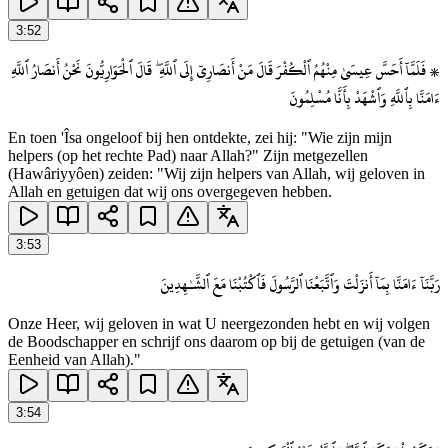
3
:
52
۞ فَلَمَّآ أَحَسَّ عِيسَىٰ مِنْهُمُ ٱلْكُفْرَ قَالَ مَنْ أَنصَارِىٓ إِلَى ٱللَّهِ ۖ قَالَ ٱلْحَوَارِيُّونَ نَحْنُ أَنصَارُ ٱللَّهِ
ءَامَنَّا بِٱللَّهِ وَٱشْهَدْ بِأَنَّا مُسْلِمُونَ
En toen 'Îsa ongeloof bij hen ontdekte, zei hij: "Wie zijn mijn
helpers (op het rechte Pad) naar Allah?" Zijn metgezellen
(Hawâriyyôen) zeiden: "Wij zijn helpers van Allah, wij geloven in
Allah en getuigen dat wij ons overgegeven hebben.
3
:
53
رَبَّنَآ ءَامَنَّا بِمَآ أَنزَلْتَ وَٱتَّبَعْنَا ٱلرَّسُولَ فَٱكْتُبْنَا مَعَ ٱلشَّـٰهِدِينَ
Onze Heer, wij geloven in wat U neergezonden hebt en wij volgen
de Boodschapper en schrijf ons daarom op bij de getuigen (van de
Eenheid van Allah)."
3
:
54