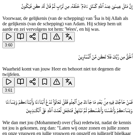
إِنَّ مَثَلَ عِيسَىٰ عِندَ ٱللَّهِ كَمَثَلِ ءَادَمَ ۖ خَلَقَهُۥ مِن تُرَابٍ ثُمَّ قَالَ لَهُۥ كُن فَيَكُونُ
Voorwaar, de gelijkenis (van de schepping) van 'Îsa is bij Allah als
de gelijkenis (van de schepping) van Adam. Hij schiep hem uit
aarde en zei vervolgens tot hem: 'Wees', en hij was.
3
:
60
ٱلْحَقُّ مِن رَّبِّكَ فَلَا تَكُن مِّنَ ٱلْمُمْتَرِينَ
Waarheid komt van jouw Heer en behoort niet tot degenen die
twijfelen.
3
:
61
فَمَنْ حَآجَّكَ فِيهِ مِنۢ بَعْدِ مَا جَآءَكَ مِنَ ٱلْعِلْمِ فَقُلْ تَعَالَوْا۟ نَدْعُ أَبْنَآءَنَا وَأَبْنَآءَكُمْ وَنِسَآءَنَا
وَنِسَآءَكُمْ وَأَنفُسَنَا وَأَنفُسَكُمْ ثُمَّ نَبْتَهِلْ فَنَجْعَل لَّعْنَتَ ٱللَّهِ عَلَى ٱلْكَـٰذِبِينَ
Wie dan met jou (Mohammed) over ('Îsa) redetwist, nadat de kennis
tot jou is gekomen, zeg dan: "Laten wij onze zonen en jullie zonen
en onze vruowen en jullie vrouwen en onszelf en julliezelf bijelkaar