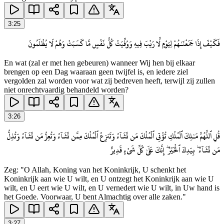
3
:
25
فَكَيْفَ إِذَا جَمَعْنَـٰهُمْ لِيَوْمٍ لَّا رَيْبَ فِيهِ وَوُفِّيَتْ كُلُّ نَفْسٍ مَّا كَسَبَتْ وَهُمْ لَا يُظْلَمُونَ
En wat (zal er met hen gebeuren) wanneer Wij hen bij elkaar
brengen op een Dag waaraan geen twijfel is, en iedere ziel
vergolden zal worden voor wat zij bedreven heeft, terwijl zij zullen
niet onrechtvaardig behandeld worden?
3
:
26
قُلِ ٱللَّهُمَّ مَـٰلِكَ ٱلْمُلْكِ تُؤْتِى ٱلْمُلْكَ مَن تَشَآءُ وَتَنزِعُ ٱلْمُلْكَ مِمَّن تَشَآءُ وَتُعِزُّ مَن تَشَآءُ وَتُذِلُّ
مَن تَشَآءُ ۖ بِيَدِكَ ٱلْخَيْرُ ۖ إِنَّكَ عَلَىٰ كُلِّ شَىْءٍ قَدِيرٌ
Zeg: "O Allah, Koning van het Koninkrijk, U schenkt het
Koninkrijk aan wie U wilt, en U ontzegt het Koninkrijk aan wie U
wilt, en U eert wie U wilt, en U vernedert wie U wilt, in Uw hand is
het Goede. Voorwaar, U bent Almachtig over alle zaken."
3
:
27