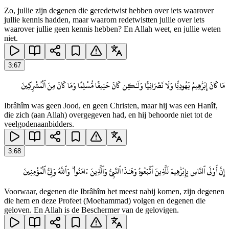
Zo, jullie zijn degenen die geredetwist hebben over iets waarover
jullie kennis hadden, maar waarom redetwistten jullie over iets
waarover jullie geen kennis hebben? En Allah weet, en jullie weten
niet.
3
:
67
مَا كَانَ إِبْرَٰهِيمُ يَهُودِيًّا وَلَا نَصْرَانِيًّا وَلَـٰكِن كَانَ حَنِيفًا مُّسْلِمًا وَمَا كَانَ مِنَ ٱلْمُشْرِكِينَ
Ibrâhîm was geen Jood, en geen Christen, maar hij was een Hanîf,
die zich (aan Allah) overgegeven had, en hij behoorde niet tot de
veelgodenaanbidders.
3
:
68
إِنَّ أَوْلَى ٱلنَّاسِ بِإِبْرَٰهِيمَ لَلَّذِينَ ٱتَّبَعُوهُ وَهَـٰذَا ٱلنَّبِىُّ وَٱلَّذِينَ ءَامَنُوا۟ ۗ وَٱللَّهُ وَلِىُّ ٱلْمُؤْمِنِينَ
Voorwaar, degenen die Ibrâhîm het meest nabij komen, zijn degenen
die hem en deze Profeet (Moehammad) volgen en degenen die
geloven. En Allah is de Beschermer van de gelovigen.