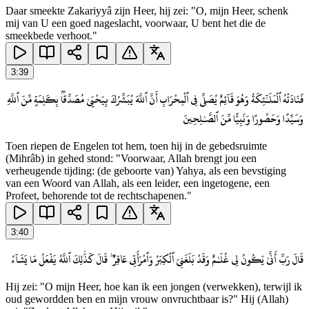
Daar smeekte Zakariyyâ zijn Heer, hij zei: "O, mijn Heer, schenk
mij van U een goed nageslacht, voorwaar, U bent het die de
smeekbede verhoot."
3
:
39
فَنَادَتْهُ ٱلْمَلَـٰٓئِكَةُ وَهُوَ قَآئِمٌ يُصَلِّى فِى ٱلْمِحْرَابِ أَنَّ ٱللَّهَ يُبَشِّرُكَ بِيَحْيَىٰ مُصَدِّقًۢا بِكَلِمَةٍ مِّنَ ٱللَّهِ
وَسَيِّدًا وَحَصُورًا وَنَبِيًّا مِّنَ ٱلصَّـٰلِحِينَ
Toen riepen de Engelen tot hem, toen hij in de gebedsruimte
(Mihrâb) in gehed stond: "Voorwaar, Allah brengt jou een
verheugende tijding: (de geboorte van) Yahya, als een bevstiging
van een Woord van Allah, als een leider, een ingetogene, een
Profeet, behorende tot de rechtschapenen."
3
:
40
قَالَ رَبِّ أَنَّىٰ يَكُونُ لِى غُلَـٰمٌ وَقَدْ بَلَغَنِىَ ٱلْكِبَرُ وَٱمْرَأَتِى عَاقِرٌ ۖ قَالَ كَذَٰلِكَ ٱللَّهُ يَفْعَلُ مَا يَشَآءُ
Hij zei: "O mijn Heer, hoe kan ik een jongen (verwekken), terwijl ik
oud gewordden ben en mijn vrouw onvruchtbaar is?" Hij (Allah)