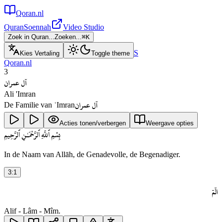
Qoran.nl
Quran
Soennah
Video Studio
Zoek in Quran...
Zoeken...
⌘
K
S
Kies Vertaling
Toggle theme
Qoran.nl
3
آل عمران
Ali 'Imran
آل عمران
De Familie van ʿImran
Acties tonen/verbergen
Weergave opties
بِسْمِ ٱللَّهِ ٱلرَّحْمَـٰنِ ٱلرَّحِيمِ
In de Naam van Allāh, de Genadevolle, de Begenadiger.
3
:
1
الٓمٓ
Alif - Lâm - Mîm.