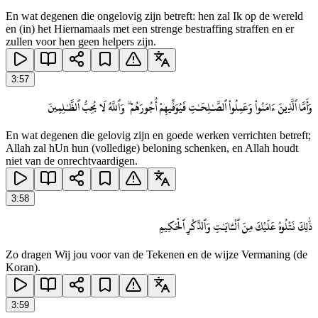
En wat degenen die ongelovig zijn betreft: hen zal Ik op de wereld
en (in) het Hiernamaals met een strenge bestraffing straffen en er
zullen voor hen geen helpers zijn.
3
:
57
وَأَمَّا ٱلَّذِينَ ءَامَنُوا۟ وَعَمِلُوا۟ ٱلصَّـٰلِحَـٰتِ فَيُوَفِّيهِمْ أُجُورَهُمْ ۗ وَٱللَّهُ لَا يُحِبُّ ٱلظَّـٰلِمِينَ
En wat degenen die gelovig zijn en goede werken verrichten betreft;
Allah zal hUn hun (volledige) beloning schenken, en Allah houdt
niet van de onrechtvaardigen.
3
:
58
ذَٰلِكَ نَتْلُوهُ عَلَيْكَ مِنَ ٱلْـَٔايَـٰتِ وَٱلذِّكْرِ ٱلْحَكِيمِ
Zo dragen Wij jou voor van de Tekenen en de wijze Vermaning (de
Koran).
3
:
59