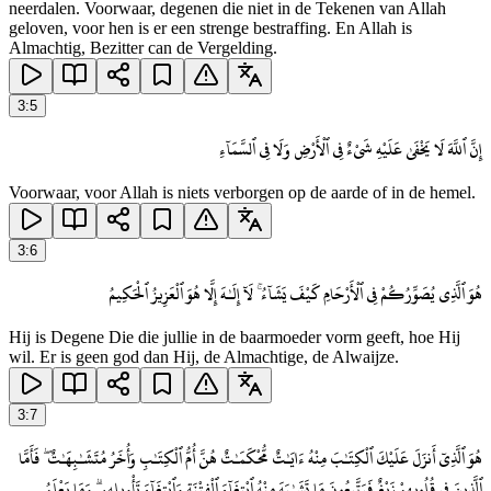
neerdalen. Voorwaar, degenen die niet in de Tekenen van Allah
geloven, voor hen is er een strenge bestraffing. En Allah is
Almachtig, Bezitter can de Vergelding.
3
:
5
إِنَّ ٱللَّهَ لَا يَخْفَىٰ عَلَيْهِ شَىْءٌ فِى ٱلْأَرْضِ وَلَا فِى ٱلسَّمَآءِ
Voorwaar, voor Allah is niets verborgen op de aarde of in de hemel.
3
:
6
هُوَ ٱلَّذِى يُصَوِّرُكُمْ فِى ٱلْأَرْحَامِ كَيْفَ يَشَآءُ ۚ لَآ إِلَـٰهَ إِلَّا هُوَ ٱلْعَزِيزُ ٱلْحَكِيمُ
Hij is Degene Die die jullie in de baarmoeder vorm geeft, hoe Hij
wil. Er is geen god dan Hij, de Almachtige, de Alwaijze.
3
:
7
هُوَ ٱلَّذِىٓ أَنزَلَ عَلَيْكَ ٱلْكِتَـٰبَ مِنْهُ ءَايَـٰتٌ مُّحْكَمَـٰتٌ هُنَّ أُمُّ ٱلْكِتَـٰبِ وَأُخَرُ مُتَشَـٰبِهَـٰتٌ ۖ فَأَمَّا
ٱلَّذِينَ فِى قُلُوبِهِمْ زَيْغٌ فَيَتَّبِعُونَ مَا تَشَـٰبَهَ مِنْهُ ٱبْتِغَآءَ ٱلْفِتْنَةِ وَٱبْتِغَآءَ تَأْوِيلِهِۦ ۗ وَمَا يَعْلَمُ