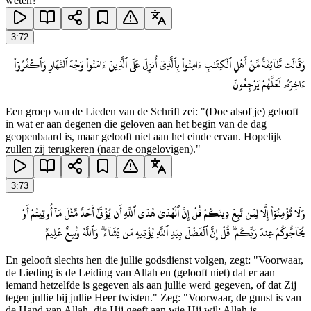
weten?
3
:
72
وَقَالَت طَّآئِفَةٌ مِّنْ أَهْلِ ٱلْكِتَـٰبِ ءَامِنُوا۟ بِٱلَّذِىٓ أُنزِلَ عَلَى ٱلَّذِينَ ءَامَنُوا۟ وَجْهَ ٱلنَّهَارِ وَٱكْفُرُوٓا۟
ءَاخِرَهُۥ لَعَلَّهُمْ يَرْجِعُونَ
Een groep van de Lieden van de Schrift zei: "(Doe alsof je) gelooft
in wat er aan degenen die geloven aan het begin van de dag
geopenbaard is, maar gelooft niet aan het einde ervan. Hopelijk
zullen zij terugkeren (naar de ongelovigen)."
3
:
73
وَلَا تُؤْمِنُوٓا۟ إِلَّا لِمَن تَبِعَ دِينَكُمْ قُلْ إِنَّ ٱلْهُدَىٰ هُدَى ٱللَّهِ أَن يُؤْتَىٰٓ أَحَدٌ مِّثْلَ مَآ أُوتِيتُمْ أَوْ
يُحَآجُّوكُمْ عِندَ رَبِّكُمْ ۗ قُلْ إِنَّ ٱلْفَضْلَ بِيَدِ ٱللَّهِ يُؤْتِيهِ مَن يَشَآءُ ۗ وَٱللَّهُ وَٰسِعٌ عَلِيمٌ
En gelooft slechts hen die jullie godsdienst volgen, zegt: "Voorwaar,
de Lieding is de Leiding van Allah en (gelooft niet) dat er aan
iemand hetzelfde is gegeven als aan jullie werd gegeven, of dat Zij
tegen jullie bij jullie Heer twisten." Zeg: "Voorwaar, de gunst is van
de Hand van Allah, die Hij geeft aan wie Hij wil; Allah is