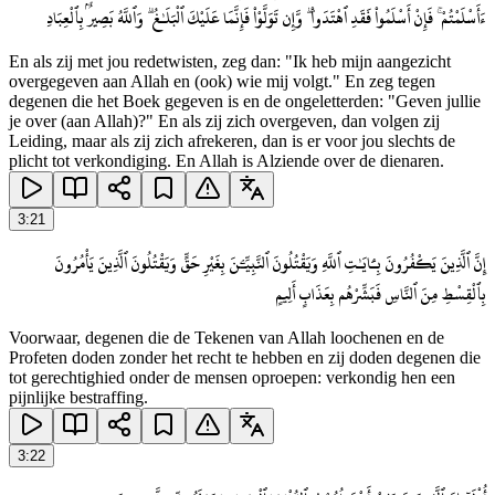
ءَأَسْلَمْتُمْ ۚ فَإِنْ أَسْلَمُوا۟ فَقَدِ ٱهْتَدَوا۟ ۖ وَّإِن تَوَلَّوْا۟ فَإِنَّمَا عَلَيْكَ ٱلْبَلَـٰغُ ۗ وَٱللَّهُ بَصِيرٌۢ بِٱلْعِبَادِ
En als zij met jou redetwisten, zeg dan: "Ik heb mijn aangezicht
overgegeven aan Allah en (ook) wie mij volgt." En zeg tegen
degenen die het Boek gegeven is en de ongeletterden: "Geven jullie
je over (aan Allah)?" En als zij zich overgeven, dan volgen zij
Leiding, maar als zij zich afrekeren, dan is er voor jou slechts de
plicht tot verkondiging. En Allah is Alziende over de dienaren.
3
:
21
إِنَّ ٱلَّذِينَ يَكْفُرُونَ بِـَٔايَـٰتِ ٱللَّهِ وَيَقْتُلُونَ ٱلنَّبِيِّـۧنَ بِغَيْرِ حَقٍّ وَيَقْتُلُونَ ٱلَّذِينَ يَأْمُرُونَ
بِٱلْقِسْطِ مِنَ ٱلنَّاسِ فَبَشِّرْهُم بِعَذَابٍ أَلِيمٍ
Voorwaar, degenen die de Tekenen van Allah loochenen en de
Profeten doden zonder het recht te hebben en zij doden degenen die
tot gerechtighied onder de mensen oproepen: verkondig hen een
pijnlijke bestraffing.
3
:
22