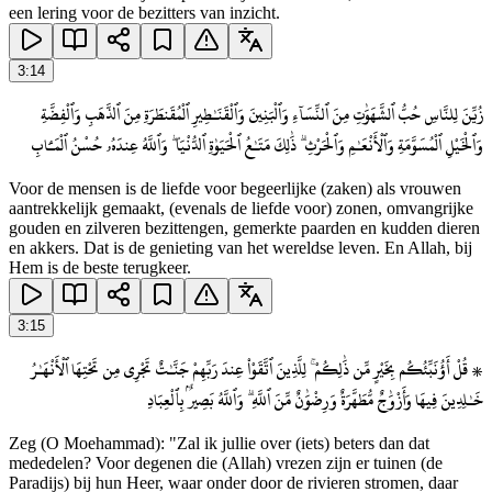
een lering voor de bezitters van inzicht.
3
:
14
زُيِّنَ لِلنَّاسِ حُبُّ ٱلشَّهَوَٰتِ مِنَ ٱلنِّسَآءِ وَٱلْبَنِينَ وَٱلْقَنَـٰطِيرِ ٱلْمُقَنطَرَةِ مِنَ ٱلذَّهَبِ وَٱلْفِضَّةِ
وَٱلْخَيْلِ ٱلْمُسَوَّمَةِ وَٱلْأَنْعَـٰمِ وَٱلْحَرْثِ ۗ ذَٰلِكَ مَتَـٰعُ ٱلْحَيَوٰةِ ٱلدُّنْيَا ۖ وَٱللَّهُ عِندَهُۥ حُسْنُ ٱلْمَـَٔابِ
Voor de mensen is de liefde voor begeerlijke (zaken) als vrouwen
aantrekkelijk gemaakt, (evenals de liefde voor) zonen, omvangrijke
gouden en zilveren bezittengen, gemerkte paarden en kudden dieren
en akkers. Dat is de genieting van het wereldse leven. En Allah, bij
Hem is de beste terugkeer.
3
:
15
۞ قُلْ أَؤُنَبِّئُكُم بِخَيْرٍ مِّن ذَٰلِكُمْ ۚ لِلَّذِينَ ٱتَّقَوْا۟ عِندَ رَبِّهِمْ جَنَّـٰتٌ تَجْرِى مِن تَحْتِهَا ٱلْأَنْهَـٰرُ
خَـٰلِدِينَ فِيهَا وَأَزْوَٰجٌ مُّطَهَّرَةٌ وَرِضْوَٰنٌ مِّنَ ٱللَّهِ ۗ وَٱللَّهُ بَصِيرٌۢ بِٱلْعِبَادِ
Zeg (O Moehammad): "Zal ik jullie over (iets) beters dan dat
mededelen? Voor degenen die (Allah) vrezen zijn er tuinen (de
Paradijs) bij hun Heer, waar onder door de rivieren stromen, daar