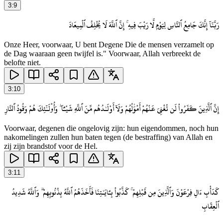
3
:
9
رَبَّنَآ إِنَّكَ جَامِعُ ٱلنَّاسِ لِيَوْمٍ لَّا رَيْبَ فِيهِ ۚ إِنَّ ٱللَّهَ لَا يُخْلِفُ ٱلْمِيعَادَ
Onze Heer, voorwaar, U bent Degene Die de mensen verzamelt op
de Dag waaraan geen twijfel is." Voorwaar, Allah verbreekt de
belofte niet.
3
:
10
إِنَّ ٱلَّذِينَ كَفَرُوا۟ لَن تُغْنِىَ عَنْهُمْ أَمْوَٰلُهُمْ وَلَآ أَوْلَـٰدُهُم مِّنَ ٱللَّهِ شَيْـًٔا ۖ وَأُو۟لَـٰٓئِكَ هُمْ وَقُودُ ٱلنَّارِ
Voorwaar, degenen die ongelovig zijn: hun eigendommen, noch hun
nakomelingen zullen hun baten tegen (de bestraffing) van Allah en
zij zijn brandstof voor de Hel.
3
:
11
كَدَأْبِ ءَالِ فِرْعَوْنَ وَٱلَّذِينَ مِن قَبْلِهِمْ ۚ كَذَّبُوا۟ بِـَٔايَـٰتِنَا فَأَخَذَهُمُ ٱللَّهُ بِذُنُوبِهِمْ ۗ وَٱللَّهُ شَدِيدُ
ٱلْعِقَابِ