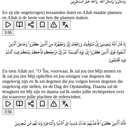
وَمَكَرُوا۟ وَمَكَرَ ٱللَّهُ ۖ وَٱللَّهُ خَيْرُ ٱلْمَـٰكِرِينَ
En zji (de ongelovigen) beraamden listen en Allah maakte plannen
en Allah is de beste van hen die plannen maken.
3
:
55
إِذْ قَالَ ٱللَّهُ يَـٰعِيسَىٰٓ إِنِّى مُتَوَفِّيكَ وَرَافِعُكَ إِلَىَّ وَمُطَهِّرُكَ مِنَ ٱلَّذِينَ كَفَرُوا۟ وَجَاعِلُ ٱلَّذِينَ
ٱتَّبَعُوكَ فَوْقَ ٱلَّذِينَ كَفَرُوٓا۟ إِلَىٰ يَوْمِ ٱلْقِيَـٰمَةِ ۖ ثُمَّ إِلَىَّ مَرْجِعُكُمْ فَأَحْكُمُ بَيْنَكُمْ فِيمَا كُنتُمْ
فِيهِ تَخْتَلِفُونَ
En toen Allah zei: "O 'Îsa, voorwaar, Ik zal jou (tot Mij) nemen en
Ik zal jou (tot Mij) opheffen en jou reinigen van degenen die
ongelovig zijn en Ik zal degenen die jou volgen boven degenen die
ongelovig zijn stellen, tot de Dag der Opstanding. Daarna zal de
terugkeer tot Mij zijn en daarna zal Ik onder jullie rechtspreken over
dat waarover jullie plachten de redetwistten.
3
:
56
فَأَمَّا ٱلَّذِينَ كَفَرُوا۟ فَأُعَذِّبُهُمْ عَذَابًا شَدِيدًا فِى ٱلدُّنْيَا وَٱلْـَٔاخِرَةِ وَمَا لَهُم مِّن نَّـٰصِرِينَ