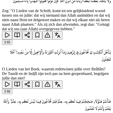
وَلَا يَتَّخِذَ بَعْضُنَا بَعْضًا أَرْبَابًا مِّن دُونِ ٱللَّهِ ۚ فَإِن تَوَلَّوْا۟ فَقُولُوا۟ ٱشْهَدُوا۟ بِأَنَّا مُسْلِمُونَ
Zeg: "O Lieden van de Schrift, komt tot een gelijkluidend woord
tussen ons en jullie: dat wij niemand dan Allah aanbidden en dat wij
niets naast Hem tot delgenoot maken en dat wij elkaar niet als heren
naast Allah plaatsen." Als zij zich dan afwenden, zegt dan: "Getuigt
dat wij ons (aan Allah) overgegeven hebben."
3
:
65
يَـٰٓأَهْلَ ٱلْكِتَـٰبِ لِمَ تُحَآجُّونَ فِىٓ إِبْرَٰهِيمَ وَمَآ أُنزِلَتِ ٱلتَّوْرَىٰةُ وَٱلْإِنجِيلُ إِلَّا مِنۢ بَعْدِهِۦٓ ۚ أَفَلَا
تَعْقِلُونَ
O Lieden van het Boek, waarom redetwisten jullie over Ibrâhîm?
De Taurât en de Indjîl zijn toch pas na hem geopenbaard, begrijpen
jullie dan niet?
3
:
66
هَـٰٓأَنتُمْ هَـٰٓؤُلَآءِ حَـٰجَجْتُمْ فِيمَا لَكُم بِهِۦ عِلْمٌ فَلِمَ تُحَآجُّونَ فِيمَا لَيْسَ لَكُم بِهِۦ عِلْمٌ ۚ وَٱللَّهُ
يَعْلَمُ وَأَنتُمْ لَا تَعْلَمُونَ