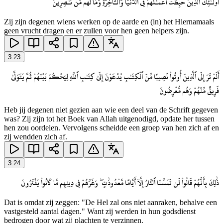
أُو۟لَـٰٓئِكَ ٱلَّذِينَ حَبِطَتْ أَعْمَـٰلُهُمْ فِى ٱلدُّنْيَا وَٱلْـَٔاخِرَةِ وَمَا لَهُم مِّن نَّـٰصِرِينَ
Zij zijn degenen wiens werken op de aarde en (in) het Hiernamaals
geen vrucht dragen en er zullen voor hen geen helpers zijn.
3
:
23
أَلَمْ تَرَ إِلَى ٱلَّذِينَ أُوتُوا۟ نَصِيبًا مِّنَ ٱلْكِتَـٰبِ يُدْعَوْنَ إِلَىٰ كِتَـٰبِ ٱللَّهِ لِيَحْكُمَ بَيْنَهُمْ ثُمَّ يَتَوَلَّىٰ
فَرِيقٌ مِّنْهُمْ وَهُم مُّعْرِضُونَ
Heb jij degenen niet gezien aan wie een deel van de Schrift gegeven
was? Zij zijn tot het Boek van Allah uitgenodigd, opdate her tussen
hen zou oordelen. Vervolgens scheidde een groep van hen zich af en
zij wendden zich af.
3
:
24
ذَٰلِكَ بِأَنَّهُمْ قَالُوا۟ لَن تَمَسَّنَا ٱلنَّارُ إِلَّآ أَيَّامًا مَّعْدُودَٰتٍ ۖ وَغَرَّهُمْ فِى دِينِهِم مَّا كَانُوا۟ يَفْتَرُونَ
Dat is omdat zij zeggen: "De Hel zal ons niet aanraken, behalve een
vastgesteld aantal dagen." Want zij werden in hun godsdienst
bedrogen door wat zij plachten te verzinnen.