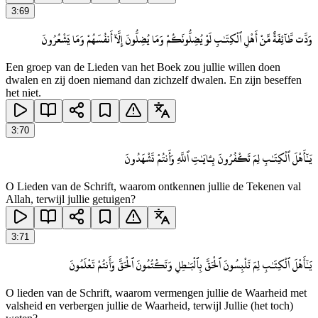
3
:
69
وَدَّت طَّآئِفَةٌ مِّنْ أَهْلِ ٱلْكِتَـٰبِ لَوْ يُضِلُّونَكُمْ وَمَا يُضِلُّونَ إِلَّآ أَنفُسَهُمْ وَمَا يَشْعُرُونَ
Een groep van de Lieden van het Boek zou jullie willen doen
dwalen en zij doen niemand dan zichzelf dwalen. En zijn beseffen
het niet.
3
:
70
يَـٰٓأَهْلَ ٱلْكِتَـٰبِ لِمَ تَكْفُرُونَ بِـَٔايَـٰتِ ٱللَّهِ وَأَنتُمْ تَشْهَدُونَ
O Lieden van de Schrift, waarom ontkennen jullie de Tekenen val
Allah, terwijl jullie getuigen?
3
:
71
يَـٰٓأَهْلَ ٱلْكِتَـٰبِ لِمَ تَلْبِسُونَ ٱلْحَقَّ بِٱلْبَـٰطِلِ وَتَكْتُمُونَ ٱلْحَقَّ وَأَنتُمْ تَعْلَمُونَ
O lieden van de Schrift, waarom vermengen jullie de Waarheid met
valsheid en verbergen jullie de Waarheid, terwijl Jullie (het toch)