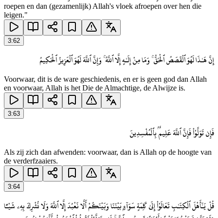
roepen en dan (gezamenlijk) Allah's vloek afroepen over hen die
leigen."
3
:
62
إِنَّ هَـٰذَا لَهُوَ ٱلْقَصَصُ ٱلْحَقُّ ۚ وَمَا مِنْ إِلَـٰهٍ إِلَّا ٱللَّهُ ۚ وَإِنَّ ٱللَّهَ لَهُوَ ٱلْعَزِيزُ ٱلْحَكِيمُ
Voorwaar, dit is de ware geschiedenis, en er is geen god dan Allah
en voorwaar, Allah is het Die de Almachtige, de Alwijze is.
3
:
63
فَإِن تَوَلَّوْا۟ فَإِنَّ ٱللَّهَ عَلِيمٌۢ بِٱلْمُفْسِدِينَ
Als zij zich dan afwenden: voorwaar, dan is Allah op de hoogte van
de verderfzaaiers.
3
:
64
قُلْ يَـٰٓأَهْلَ ٱلْكِتَـٰبِ تَعَالَوْا۟ إِلَىٰ كَلِمَةٍ سَوَآءٍۭ بَيْنَنَا وَبَيْنَكُمْ أَلَّا نَعْبُدَ إِلَّا ٱللَّهَ وَلَا نُشْرِكَ بِهِۦ شَيْـًٔا