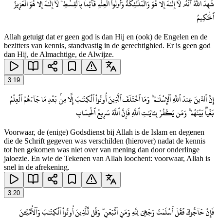
شَهِدَ ٱللَّهُ أَنَّهُۥ لَآ إِلَـٰهَ إِلَّا هُوَ وَٱلْمَلَـٰٓئِكَةُ وَأُو۟لُوا۟ ٱلْعِلْمِ قَآئِمًۢا بِٱلْقِسْطِ ۚ لَآ إِلَـٰهَ إِلَّا هُوَ ٱلْعَزِيزُ
ٱلْحَكِيمُ
Allah getuigt dat er geen god is dan Hij en (ook) de Engelen en de
bezitters van kennis, standvastig in de gerechtighied. Er is geen god
dan Hij, de Almachtige, de Alwijze.
3
:
19
إِنَّ ٱلدِّينَ عِندَ ٱللَّهِ ٱلْإِسْلَـٰمُ ۗ وَمَا ٱخْتَلَفَ ٱلَّذِينَ أُوتُوا۟ ٱلْكِتَـٰبَ إِلَّا مِنۢ بَعْدِ مَا جَآءَهُمُ ٱلْعِلْمُ
بَغْيًۢا بَيْنَهُمْ ۗ وَمَن يَكْفُرْ بِـَٔايَـٰتِ ٱللَّهِ فَإِنَّ ٱللَّهَ سَرِيعُ ٱلْحِسَابِ
Voorwaar, de (enige) Godsdienst bij Allah is de Islam en degenen
die de Schrift gegeven was verschilden (hierover) nadat de kennis
tot hen gekomen was niet over van mening dan door onderlinge
jaloezie. En wie de Tekenen van Allah loochent: voorwaar, Allah is
snel in de afrekening.
3
:
20
فَإِنْ حَآجُّوكَ فَقُلْ أَسْلَمْتُ وَجْهِىَ لِلَّهِ وَمَنِ ٱتَّبَعَنِ ۗ وَقُل لِّلَّذِينَ أُوتُوا۟ ٱلْكِتَـٰبَ وَٱلْأُمِّيِّـۧنَ