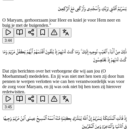
يَـٰمَرْيَمُ ٱقْنُتِى لِرَبِّكِ وَٱسْجُدِى وَٱرْكَعِى مَعَ ٱلرَّٰكِعِينَ
O Maryam, gerhoorzaam jour Heer en kniel je voor Hem neer en
buig je met de buigenden."
3
:
44
ذَٰلِكَ مِنْ أَنۢبَآءِ ٱلْغَيْبِ نُوحِيهِ إِلَيْكَ ۚ وَمَا كُنتَ لَدَيْهِمْ إِذْ يُلْقُونَ أَقْلَـٰمَهُمْ أَيُّهُمْ يَكْفُلُ مَرْيَمَ وَمَا
كُنتَ لَدَيْهِمْ إِذْ يَخْتَصِمُونَ
Dat zijn berichten over het verborgene die wij aan jou (O
Moehammad) mededelen. En jij was niet met hen toen zij door hun
pennen te werpen verlotten wie can hen verantwoordelijk was voor
de zorg voor Maryam, en jij was ook niet bij hen toen zij hierover
redetwistten.
3
:
45
إِذْ قَالَتِ ٱلْمَلَـٰٓئِكَةُ يَـٰمَرْيَمُ إِنَّ ٱللَّهَ يُبَشِّرُكِ بِكَلِمَةٍ مِّنْهُ ٱسْمُهُ ٱلْمَسِيحُ عِيسَى ٱبْنُ مَرْيَمَ وَجِيهًا
فِى ٱلدُّنْيَا وَٱلْـَٔاخِرَةِ وَمِنَ ٱلْمُقَرَّبِينَ