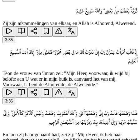
ذُرِّيَّةًۢ بَعْضُهَا مِنۢ بَعْضٍ ۗ وَٱللَّهُ سَمِيعٌ عَلِيمٌ
Zij zijn afstammelingen van elkaar, en Allah is Alhorend, Alwetend.
3
:
35
إِذْ قَالَتِ ٱمْرَأَتُ عِمْرَٰنَ رَبِّ إِنِّى نَذَرْتُ لَكَ مَا فِى بَطْنِى مُحَرَّرًا فَتَقَبَّلْ مِنِّىٓ ۖ إِنَّكَ أَنتَ ٱلسَّمِيعُ
ٱلْعَلِيمُ
Teon de vrouw van 'Imran zei: "Mijn Heer, voorwaar, ik wijd bij
belofte aan U wat er in mijn buik is, aanvaard het van mij.
Voorwaar, U bent de Alhorende, de Alwetende."
3
:
36
فَلَمَّا وَضَعَتْهَا قَالَتْ رَبِّ إِنِّى وَضَعْتُهَآ أُنثَىٰ وَٱللَّهُ أَعْلَمُ بِمَا وَضَعَتْ وَلَيْسَ ٱلذَّكَرُ كَٱلْأُنثَىٰ ۖ وَإِنِّى
سَمَّيْتُهَا مَرْيَمَ وَإِنِّىٓ أُعِيذُهَا بِكَ وَذُرِّيَّتَهَا مِنَ ٱلشَّيْطَـٰنِ ٱلرَّجِيمِ
En toen zij haar gebaard had, zei zij: "Mijn Heer, ik heb haar