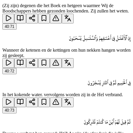
(Zij zijn) degenen die het Boek en hetgeen waarmee Wij de
Boodschappers hebben gezonden loochenden. Zij zullen het weten.
40
:
71
إِذِ ٱلْأَغْلَـٰلُ فِىٓ أَعْنَـٰقِهِمْ وَٱلسَّلَـٰسِلُ يُسْحَبُونَ
Wanneer de ketenen en de kettingen om hun nekken hangen worden
zij gesleept.
40
:
72
فِى ٱلْحَمِيمِ ثُمَّ فِى ٱلنَّارِ يُسْجَرُونَ
In het kokende water. vervolgens worden zij in de Hel verbrand.
40
:
73
ثُمَّ قِيلَ لَهُمْ أَيْنَ مَا كُنتُمْ تُشْرِكُونَ