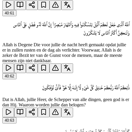
40
:
61
ٱللَّهُ ٱلَّذِى جَعَلَ لَكُمُ ٱلَّيْلَ لِتَسْكُنُوا۟ فِيهِ وَٱلنَّهَارَ مُبْصِرًا ۚ إِنَّ ٱللَّهَ لَذُو فَضْلٍ عَلَى ٱلنَّاسِ
وَلَـٰكِنَّ أَكْثَرَ ٱلنَّاسِ لَا يَشْكُرُونَ
Allah is Degene Die voor jullie de nacht heeft gemaakt opdat jullie
er in zullen rusten en de dag als verlichter. Voorwaar, Allah is de
zeker de Bezit ter van de Gunst voor de mensen, maar de meeste
mensen zijn niet dankbaar.
40
:
62
ذَٰلِكُمُ ٱللَّهُ رَبُّكُمْ خَـٰلِقُ كُلِّ شَىْءٍ لَّآ إِلَـٰهَ إِلَّا هُوَ ۖ فَأَنَّىٰ تُؤْفَكُونَ
Dat is Allah, jullie Heer, de Schepper van alle dingen, geen god is er
dan Hij. Waarom worden jullie dan belogen?
40
:
63