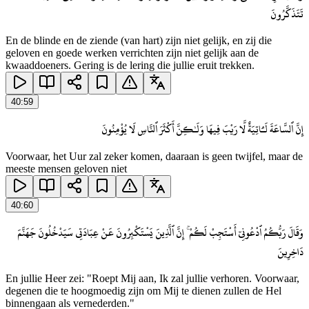
تَتَذَكَّرُونَ
En de blinde en de ziende (van hart) zijn niet gelijk, en zij die
geloven en goede werken verrichten zijn niet gelijk aan de
kwaaddoeners. Gering is de lering die jullie eruit trekken.
40
:
59
إِنَّ ٱلسَّاعَةَ لَـَٔاتِيَةٌ لَّا رَيْبَ فِيهَا وَلَـٰكِنَّ أَكْثَرَ ٱلنَّاسِ لَا يُؤْمِنُونَ
Voorwaar, het Uur zal zeker komen, daaraan is geen twijfel, maar de
meeste mensen geloven niet
40
:
60
وَقَالَ رَبُّكُمُ ٱدْعُونِىٓ أَسْتَجِبْ لَكُمْ ۚ إِنَّ ٱلَّذِينَ يَسْتَكْبِرُونَ عَنْ عِبَادَتِى سَيَدْخُلُونَ جَهَنَّمَ
دَاخِرِينَ
En jullie Heer zei: "Roept Mij aan, Ik zal jullie verhoren. Voorwaar,
degenen die te hoogmoedig zijn om Mij te dienen zullen de Hel
binnengaan als vernederden."