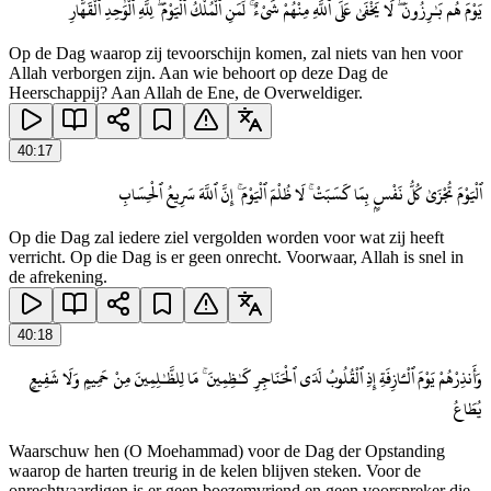
يَوْمَ هُم بَـٰرِزُونَ ۖ لَا يَخْفَىٰ عَلَى ٱللَّهِ مِنْهُمْ شَىْءٌ ۚ لِّمَنِ ٱلْمُلْكُ ٱلْيَوْمَ ۖ لِلَّهِ ٱلْوَٰحِدِ ٱلْقَهَّارِ
Op de Dag waarop zij tevoorschijn komen, zal niets van hen voor
Allah verborgen zijn. Aan wie behoort op deze Dag de
Heerschappij? Aan Allah de Ene, de Overweldiger.
40
:
17
ٱلْيَوْمَ تُجْزَىٰ كُلُّ نَفْسٍۭ بِمَا كَسَبَتْ ۚ لَا ظُلْمَ ٱلْيَوْمَ ۚ إِنَّ ٱللَّهَ سَرِيعُ ٱلْحِسَابِ
Op die Dag zal iedere ziel vergolden worden voor wat zij heeft
verricht. Op die Dag is er geen onrecht. Voorwaar, Allah is snel in
de afrekening.
40
:
18
وَأَنذِرْهُمْ يَوْمَ ٱلْـَٔازِفَةِ إِذِ ٱلْقُلُوبُ لَدَى ٱلْحَنَاجِرِ كَـٰظِمِينَ ۚ مَا لِلظَّـٰلِمِينَ مِنْ حَمِيمٍ وَلَا شَفِيعٍ
يُطَاعُ
Waarschuw hen (O Moehammad) voor de Dag der Opstanding
waarop de harten treurig in de kelen blijven steken. Voor de
onrechtvaardigen is er geen boezemvriend en geen voorspreker die