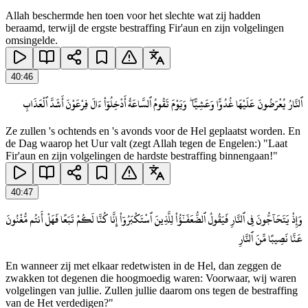
Allah beschermde hen toen voor het slechte wat zij hadden
beraamd, terwijl de ergste bestraffing Fir'aun en zijn volgelingen
omsingelde.
40
:
46
ٱلنَّارُ يُعْرَضُونَ عَلَيْهَا غُدُوًّا وَعَشِيًّا ۖ وَيَوْمَ تَقُومُ ٱلسَّاعَةُ أَدْخِلُوٓا۟ ءَالَ فِرْعَوْنَ أَشَدَّ ٱلْعَذَابِ
Ze zullen 's ochtends en 's avonds voor de Hel geplaatst worden. En
de Dag waarop het Uur valt (zegt Allah tegen de Engelen:) "Laat
Fir'aun en zijn volgelingen de hardste bestraffing binnengaan!"
40
:
47
وَإِذْ يَتَحَآجُّونَ فِى ٱلنَّارِ فَيَقُولُ ٱلضُّعَفَـٰٓؤُا۟ لِلَّذِينَ ٱسْتَكْبَرُوٓا۟ إِنَّا كُنَّا لَكُمْ تَبَعًا فَهَلْ أَنتُم مُّغْنُونَ
عَنَّا نَصِيبًا مِّنَ ٱلنَّارِ
En wanneer zij met elkaar redetwisten in de Hel, dan zeggen de
zwakken tot degenen die hoogmoedig waren: Voorwaar, wij waren
volgelingen van jullie. Zullen jullie daarom ons tegen de bestraffing
van de Het verdedigen?"