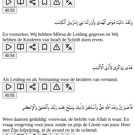
40
:
53
وَلَقَدْ ءَاتَيْنَا مُوسَى ٱلْهُدَىٰ وَأَوْرَثْنَا بَنِىٓ إِسْرَٰٓءِيلَ ٱلْكِتَـٰبَ
En voorzeker, Wij hebben Môesa de Leiding gegeven en Wij
hebben de Kinderen van Israël de Schrift doen erven.
40
:
54
هُدًى وَذِكْرَىٰ لِأُو۟لِى ٱلْأَلْبَـٰبِ
Als Leiding en als Vermaning voor de bezitters van verstand.
40
:
55
فَٱصْبِرْ إِنَّ وَعْدَ ٱللَّهِ حَقٌّ وَٱسْتَغْفِرْ لِذَنۢبِكَ وَسَبِّحْ بِحَمْدِ رَبِّكَ بِٱلْعَشِىِّ وَٱلْإِبْكَـٰرِ
Wees daarom geduldig: voorwaar, de belofte van Allah is waar. En
vraag vergeving voor jouw zonde en prijs de Glorie van jouw Heer
met Zijn lofprijzing, in de avond en in de ochtend.