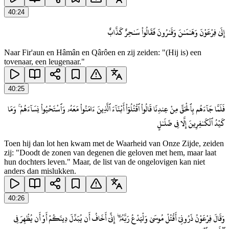
40
:
24
إِلَىٰ فِرْعَوْنَ وَهَـٰمَـٰنَ وَقَـٰرُونَ فَقَالُوا۟ سَـٰحِرٌ كَذَّابٌ
Naar Fir'aun en Hâmân en Qârôen en zij zeiden: "(Hij is) een
tovenaar, een leugenaar."
40
:
25
فَلَمَّا جَآءَهُم بِٱلْحَقِّ مِنْ عِندِنَا قَالُوا۟ ٱقْتُلُوٓا۟ أَبْنَآءَ ٱلَّذِينَ ءَامَنُوا۟ مَعَهُۥ وَٱسْتَحْيُوا۟ نِسَآءَهُمْ ۚ وَمَا
كَيْدُ ٱلْكَـٰفِرِينَ إِلَّا فِى ضَلَـٰلٍ
Toen hij dan lot hen kwam met de Waarheid van Onze Zijde, zeiden
zij: "Doodt de zonen van degenen die geloven met hem, maar laat
hun dochters leven." Maar, de list van de ongelovigen kan niet
anders dan mislukken.
40
:
26
وَقَالَ فِرْعَوْنُ ذَرُونِىٓ أَقْتُلْ مُوسَىٰ وَلْيَدْعُ رَبَّهُۥٓ ۖ إِنِّىٓ أَخَافُ أَن يُبَدِّلَ دِينَكُمْ أَوْ أَن يُظْهِرَ فِى