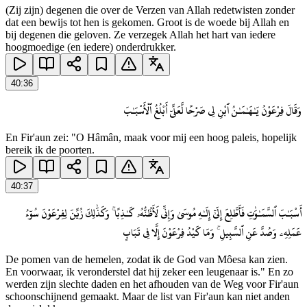
(Zij zijn) degenen die over de Verzen van Allah redetwisten zonder
dat een bewijs tot hen is gekomen. Groot is de woede bij Allah en
bij degenen die geloven. Ze verzegek Allah het hart van iedere
hoogmoedige (en iedere) onderdrukker.
40
:
36
وَقَالَ فِرْعَوْنُ يَـٰهَـٰمَـٰنُ ٱبْنِ لِى صَرْحًا لَّعَلِّىٓ أَبْلُغُ ٱلْأَسْبَـٰبَ
En Fir'aun zei: "O Hâmân, maak voor mij een hoog paleis, hopelijk
bereik ik de poorten.
40
:
37
أَسْبَـٰبَ ٱلسَّمَـٰوَٰتِ فَأَطَّلِعَ إِلَىٰٓ إِلَـٰهِ مُوسَىٰ وَإِنِّى لَأَظُنُّهُۥ كَـٰذِبًا ۚ وَكَذَٰلِكَ زُيِّنَ لِفِرْعَوْنَ سُوٓءُ
عَمَلِهِۦ وَصُدَّ عَنِ ٱلسَّبِيلِ ۚ وَمَا كَيْدُ فِرْعَوْنَ إِلَّا فِى تَبَابٍ
De pomen van de hemelen, zodat ik de God van Môesa kan zien.
En voorwaar, ik veronderstel dat hij zeker een leugenaar is." En zo
werden zijn slechte daden en het afhouden van de Weg voor Fir'aun
schoonschijnend gemaakt. Maar de list van Fir'aun kan niet anden