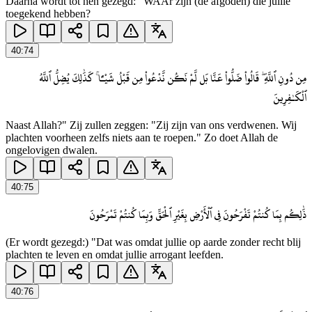
Daarna wordt tot hen gezegd: "WAAr zijn (de afgoden) die jullie
toegekend hebben?
40
:
74
مِن دُونِ ٱللَّهِ ۖ قَالُوا۟ ضَلُّوا۟ عَنَّا بَل لَّمْ نَكُن نَّدْعُوا۟ مِن قَبْلُ شَيْـًٔا ۚ كَذَٰلِكَ يُضِلُّ ٱللَّهُ
ٱلْكَـٰفِرِينَ
Naast Allah?" Zij zullen zeggen: "Zij zijn van ons verdwenen. Wij
plachten voorheen zelfs niets aan te roepen." Zo doet Allah de
ongelovigen dwalen.
40
:
75
ذَٰلِكُم بِمَا كُنتُمْ تَفْرَحُونَ فِى ٱلْأَرْضِ بِغَيْرِ ٱلْحَقِّ وَبِمَا كُنتُمْ تَمْرَحُونَ
(Er wordt gezegd:) "Dat was omdat jullie op aarde zonder recht blij
plachten te leven en omdat jullie arrogant leefden.
40
:
76