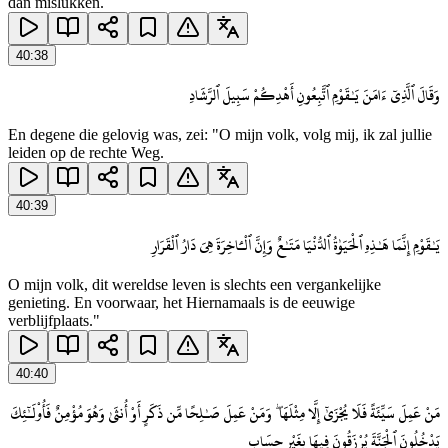
dan mislukken.
40
:
38
وَقَالَ ٱلَّذِىٓ ءَامَنَ يَـٰقَوْمِ ٱتَّبِعُونِ أَهْدِكُمْ سَبِيلَ ٱلرَّشَادِ
En degene die gelovig was, zei: "O mijn volk, volg mij, ik zal jullie
leiden op de rechte Weg.
40
:
39
يَـٰقَوْمِ إِنَّمَا هَـٰذِهِ ٱلْحَيَوٰةُ ٱلدُّنْيَا مَتَـٰعٌ وَإِنَّ ٱلْـَٔاخِرَةَ هِىَ دَارُ ٱلْقَرَارِ
O mijn volk, dit wereldse leven is slechts een vergankelijke
genieting. En voorwaar, het Hiernamaals is de eeuwige
verblijfplaats."
40
:
40
مَنْ عَمِلَ سَيِّئَةً فَلَا يُجْزَىٰٓ إِلَّا مِثْلَهَا ۖ وَمَنْ عَمِلَ صَـٰلِحًا مِّن ذَكَرٍ أَوْ أُنثَىٰ وَهُوَ مُؤْمِنٌ فَأُو۟لَـٰٓئِكَ
يَدْخُلُونَ ٱلْجَنَّةَ يُرْزَقُونَ فِيهَا بِغَيْرِ حِسَابٍ