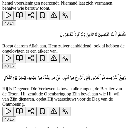
hemel voorzieningen neerzendt. Niemand laat zich vermanen,
behalve wie berouw toont.
40
:
14
فَٱدْعُوا۟ ٱللَّهَ مُخْلِصِينَ لَهُ ٱلدِّينَ وَلَوْ كَرِهَ ٱلْكَـٰفِرُونَ
Roept daarom Allah aan, Hem zuiver aanbiddend, ook al hebben de
ongelovigen er een afkeer van.
40
:
15
رَفِيعُ ٱلدَّرَجَـٰتِ ذُو ٱلْعَرْشِ يُلْقِى ٱلرُّوحَ مِنْ أَمْرِهِۦ عَلَىٰ مَن يَشَآءُ مِنْ عِبَادِهِۦ لِيُنذِرَ يَوْمَ ٱلتَّلَاقِ
Hij is Degenen Die Verheven is boven alle rangen, de Bezitter van
de Troon. Hij zendt de Openbaring op Zijn bevel aan wie Hij wil
van Zijn dienaren, opdat Hij waarschuwt voor de Dag van de
Ontmoeting.
40
:
16