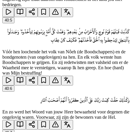
bedriegen.
40
:
5
كَذَّبَتْ قَبْلَهُمْ قَوْمُ نُوحٍ وَٱلْأَحْزَابُ مِنۢ بَعْدِهِمْ ۖ وَهَمَّتْ كُلُّ أُمَّةٍۭ بِرَسُولِهِمْ لِيَأْخُذُوهُ ۖ وَجَـٰدَلُوا۟
بِٱلْبَـٰطِلِ لِيُدْحِضُوا۟ بِهِ ٱلْحَقَّ فَأَخَذْتُهُمْ ۖ فَكَيْفَ كَانَ عِقَابِ
Vóór hen loochende het volk van Nôeh (de Boodschappers) en de
bondgenoten (van ongelovigen) na hen. En elk volk wenste hun
Boodschappers te grijpen. En zij redetwistten met valsheid om er de
Waarheid mee te vernietigen, waarop Ik hen greep. En hoe (hard)
was Mijn bestraffing!
40
:
6
وَكَذَٰلِكَ حَقَّتْ كَلِمَتُ رَبِّكَ عَلَى ٱلَّذِينَ كَفَرُوٓا۟ أَنَّهُمْ أَصْحَـٰبُ ٱلنَّارِ
En zo werd het Woord van jouw Heer bewaarheid voor degenen die
ongelovig waren. Voorwaar, zij zijn de bewoners van de Hel.