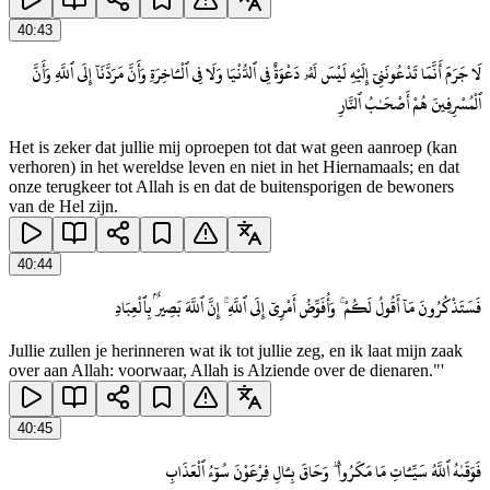
40
:
43
لَا جَرَمَ أَنَّمَا تَدْعُونَنِىٓ إِلَيْهِ لَيْسَ لَهُۥ دَعْوَةٌ فِى ٱلدُّنْيَا وَلَا فِى ٱلْـَٔاخِرَةِ وَأَنَّ مَرَدَّنَآ إِلَى ٱللَّهِ وَأَنَّ
ٱلْمُسْرِفِينَ هُمْ أَصْحَـٰبُ ٱلنَّارِ
Het is zeker dat jullie mij oproepen tot dat wat geen aanroep (kan
verhoren) in het wereldse leven en niet in het Hiernamaals; en dat
onze terugkeer tot Allah is en dat de buitensporigen de bewoners
van de Hel zijn.
40
:
44
فَسَتَذْكُرُونَ مَآ أَقُولُ لَكُمْ ۚ وَأُفَوِّضُ أَمْرِىٓ إِلَى ٱللَّهِ ۚ إِنَّ ٱللَّهَ بَصِيرٌۢ بِٱلْعِبَادِ
Jullie zullen je herinneren wat ik tot jullie zeg, en ik laat mijn zaak
over aan Allah: voorwaar, Allah is Alziende over de dienaren."'
40
:
45
فَوَقَىٰهُ ٱللَّهُ سَيِّـَٔاتِ مَا مَكَرُوا۟ ۖ وَحَاقَ بِـَٔالِ فِرْعَوْنَ سُوٓءُ ٱلْعَذَابِ