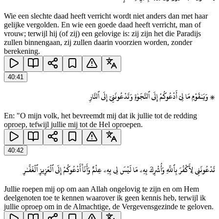
Wie een slechte daad heeft verricht wordt niet anders dan met haar
gelijke vergolden. En wie een goede daad heeft verricht, man of
vrouw; terwijl hij (of zij) een gelovige is: zij zijn het die Paradijs
zullen binnengaan, zij zullen daarin voorzien worden, zonder
berekening.
40
:
41
۞ وَيَـٰقَوْمِ مَا لِىٓ أَدْعُوكُمْ إِلَى ٱلنَّجَوٰةِ وَتَدْعُونَنِىٓ إِلَى ٱلنَّارِ
En: "O mijn volk, het bevreemdt mij dat ik jullie tot de redding
oproep, tefwijl jullie mij tot de Hel oproepen.
40
:
42
تَدْعُونَنِى لِأَكْفُرَ بِٱللَّهِ وَأُشْرِكَ بِهِۦ مَا لَيْسَ لِى بِهِۦ عِلْمٌ وَأَنَا۠ أَدْعُوكُمْ إِلَى ٱلْعَزِيزِ ٱلْغَفَّـٰرِ
Jullie roepen mij op om aan Allah ongelovig te zijn en om Hem
deelgenoten toe te kennen waarover ik geen kennis heb, terwijl ik
jullie oproep om in de Almachtige, de Vergevensgezinde te geloven.