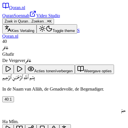
Qoran.nl
Quran
Soennah
Video Studio
Zoek in Quran...
Zoeken...
⌘
K
S
Kies Vertaling
Toggle theme
Qoran.nl
40
غافر
Ghafir
غافر
De Vergever
Acties tonen/verbergen
Weergave opties
بِسْمِ ٱللَّهِ ٱلرَّحْمَـٰنِ ٱلرَّحِيمِ
In de Naam van Allāh, de Genadevolle, de Begenadiger.
40
:
1
حمٓ
Ha Mîm.