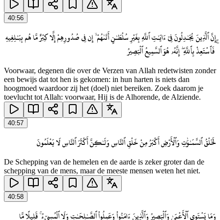
40
:
56
إِنَّ ٱلَّذِينَ يُجَـٰدِلُونَ فِىٓ ءَايَـٰتِ ٱللَّهِ بِغَيْرِ سُلْطَـٰنٍ أَتَىٰهُمْ ۙ إِن فِى صُدُورِهِمْ إِلَّا كِبْرٌ مَّا هُم بِبَـٰلِغِيهِ
ۚ فَٱسْتَعِذْ بِٱللَّهِ ۖ إِنَّهُۥ هُوَ ٱلسَّمِيعُ ٱلْبَصِيرُ
Voorwaar, degenen die over de Verzen van Allah redetwisten zonder
een bewijs dat tot hen is gekomen: in hun harten is niets dan
hoogmoed waardoor zij het (doel) niet bereiken. Zoek daarom je
toevlucht tot Allah: voorwaar, Hij is de Alhorende, de Alziende.
40
:
57
لَخَلْقُ ٱلسَّمَـٰوَٰتِ وَٱلْأَرْضِ أَكْبَرُ مِنْ خَلْقِ ٱلنَّاسِ وَلَـٰكِنَّ أَكْثَرَ ٱلنَّاسِ لَا يَعْلَمُونَ
De Schepping van de hemelen en de aarde is zeker groter dan de
schepping van de mens, maar de meeste mensen weten het niet.
40
:
58
وَمَا يَسْتَوِى ٱلْأَعْمَىٰ وَٱلْبَصِيرُ وَٱلَّذِينَ ءَامَنُوا۟ وَعَمِلُوا۟ ٱلصَّـٰلِحَـٰتِ وَلَا ٱلْمُسِىٓءُ ۚ قَلِيلًا مَّا