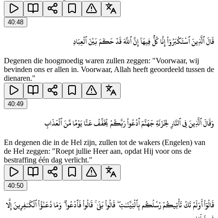
40
:
48
قَالَ ٱلَّذِينَ ٱسْتَكْبَرُوٓا۟ إِنَّا كُلٌّ فِيهَآ إِنَّ ٱللَّهَ قَدْ حَكَمَ بَيْنَ ٱلْعِبَادِ
Degenen die hoogmoedig waren zullen zeggen: "Voorwaar, wij
bevinden ons er allen in. Voorwaar, Allah heeft geoordeeld tussen de
dienaren."
40
:
49
وَقَالَ ٱلَّذِينَ فِى ٱلنَّارِ لِخَزَنَةِ جَهَنَّمَ ٱدْعُوا۟ رَبَّكُمْ يُخَفِّفْ عَنَّا يَوْمًا مِّنَ ٱلْعَذَابِ
En degenen die in de Hel zijn, zullen tot de wakers (Engelen) van
de Hel zeggen: "Roept jullie Heer aan, opdat Hij voor ons de
bestraffing één dag verlicht."
40
:
50
قَالُوٓا۟ أَوَلَمْ تَكُ تَأْتِيكُمْ رُسُلُكُم بِٱلْبَيِّنَـٰتِ ۖ قَالُوا۟ بَلَىٰ ۚ قَالُوا۟ فَٱدْعُوا۟ ۗ وَمَا دُعَـٰٓؤُا۟ ٱلْكَـٰفِرِينَ إِلَّا