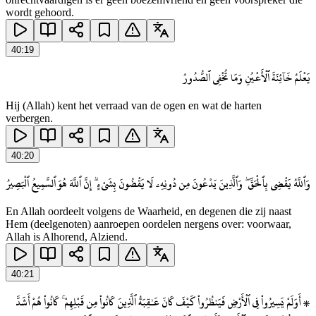
wordt gehoord.
40
:
19
يَعْلَمُ خَآئِنَةَ ٱلْأَعْيُنِ وَمَا تُخْفِى ٱلصُّدُورُ
Hij (Allah) kent het verraad van de ogen en wat de harten
verbergen.
40
:
20
وَٱللَّهُ يَقْضِى بِٱلْحَقِّ ۖ وَٱلَّذِينَ يَدْعُونَ مِن دُونِهِۦ لَا يَقْضُونَ بِشَىْءٍ ۗ إِنَّ ٱللَّهَ هُوَ ٱلسَّمِيعُ ٱلْبَصِيرُ
En Allah oordeelt volgens de Waarheid, en degenen die zij naast
Hem (deelgenoten) aanroepen oordelen nergens over: voorwaar,
Allah is Alhorend, Alziend.
40
:
21
۞ أَوَلَمْ يَسِيرُوا۟ فِى ٱلْأَرْضِ فَيَنظُرُوا۟ كَيْفَ كَانَ عَـٰقِبَةُ ٱلَّذِينَ كَانُوا۟ مِن قَبْلِهِمْ ۚ كَانُوا۟ هُمْ أَشَدَّ