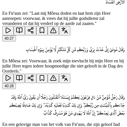
ٱلْأَرْضِ ٱلْفَسَادَ
En Fir'aun zei: "Laat mij Môesa doden en laat hem zijn Heer
aanroepen: voorwaar, ik vrees dat hij jullie godsdienst zal
veranderen of dat hij verderf op de aarde zal zaaien."
40
:
27
وَقَالَ مُوسَىٰٓ إِنِّى عُذْتُ بِرَبِّى وَرَبِّكُم مِّن كُلِّ مُتَكَبِّرٍ لَّا يُؤْمِنُ بِيَوْمِ ٱلْحِسَابِ
En Môesa zei: Voorwaar, ik zoek mijn toevlucht bij mijn Heer en bij
jullie Heer tegen iedere hoogmoedige die niet gelooft in de Dag des
Oordeels."
40
:
28
وَقَالَ رَجُلٌ مُّؤْمِنٌ مِّنْ ءَالِ فِرْعَوْنَ يَكْتُمُ إِيمَـٰنَهُۥٓ أَتَقْتُلُونَ رَجُلًا أَن يَقُولَ رَبِّىَ ٱللَّهُ وَقَدْ
جَآءَكُم بِٱلْبَيِّنَـٰتِ مِن رَّبِّكُمْ ۖ وَإِن يَكُ كَـٰذِبًا فَعَلَيْهِ كَذِبُهُۥ ۖ وَإِن يَكُ صَادِقًا يُصِبْكُم
بَعْضُ ٱلَّذِى يَعِدُكُمْ ۖ إِنَّ ٱللَّهَ لَا يَهْدِى مَنْ هُوَ مُسْرِفٌ كَذَّابٌ
En een gelovige man van het volk van Fir'aun, die zijn geloof had