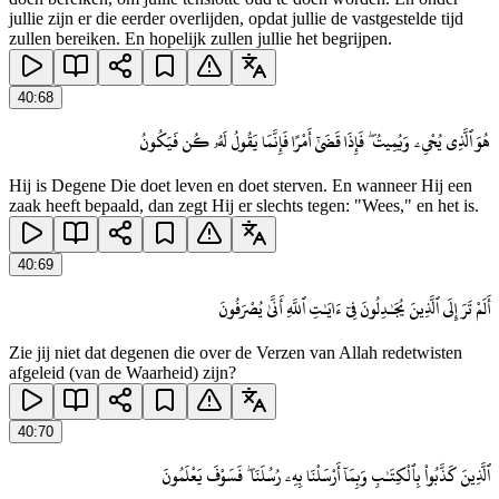
jullie zijn er die eerder overlijden, opdat jullie de vastgestelde tijd
zullen bereiken. En hopelijk zullen jullie het begrijpen.
40
:
68
هُوَ ٱلَّذِى يُحْىِۦ وَيُمِيتُ ۖ فَإِذَا قَضَىٰٓ أَمْرًا فَإِنَّمَا يَقُولُ لَهُۥ كُن فَيَكُونُ
Hij is Degene Die doet leven en doet sterven. En wanneer Hij een
zaak heeft bepaald, dan zegt Hij er slechts tegen: "Wees," en het is.
40
:
69
أَلَمْ تَرَ إِلَى ٱلَّذِينَ يُجَـٰدِلُونَ فِىٓ ءَايَـٰتِ ٱللَّهِ أَنَّىٰ يُصْرَفُونَ
Zie jij niet dat degenen die over de Verzen van Allah redetwisten
afgeleid (van de Waarheid) zijn?
40
:
70
ٱلَّذِينَ كَذَّبُوا۟ بِٱلْكِتَـٰبِ وَبِمَآ أَرْسَلْنَا بِهِۦ رُسُلَنَا ۖ فَسَوْفَ يَعْلَمُونَ