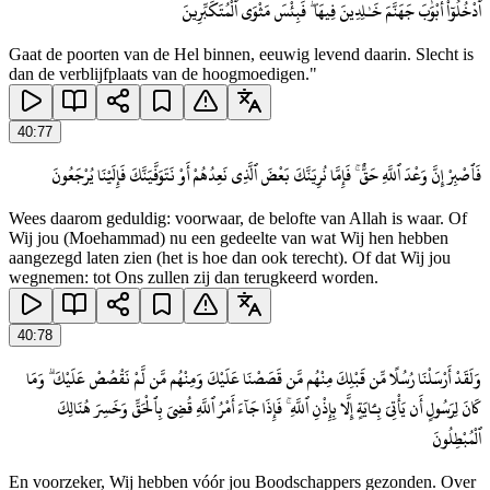
ٱدْخُلُوٓا۟ أَبْوَٰبَ جَهَنَّمَ خَـٰلِدِينَ فِيهَا ۖ فَبِئْسَ مَثْوَى ٱلْمُتَكَبِّرِينَ
Gaat de poorten van de Hel binnen, eeuwig levend daarin. Slecht is
dan de verblijfplaats van de hoogmoedigen."
40
:
77
فَٱصْبِرْ إِنَّ وَعْدَ ٱللَّهِ حَقٌّ ۚ فَإِمَّا نُرِيَنَّكَ بَعْضَ ٱلَّذِى نَعِدُهُمْ أَوْ نَتَوَفَّيَنَّكَ فَإِلَيْنَا يُرْجَعُونَ
Wees daarom geduldig: voorwaar, de belofte van Allah is waar. Of
Wij jou (Moehammad) nu een gedeelte van wat Wij hen hebben
aangezegd laten zien (het is hoe dan ook terecht). Of dat Wij jou
wegnemen: tot Ons zullen zij dan terugkeerd worden.
40
:
78
وَلَقَدْ أَرْسَلْنَا رُسُلًا مِّن قَبْلِكَ مِنْهُم مَّن قَصَصْنَا عَلَيْكَ وَمِنْهُم مَّن لَّمْ نَقْصُصْ عَلَيْكَ ۗ وَمَا
كَانَ لِرَسُولٍ أَن يَأْتِىَ بِـَٔايَةٍ إِلَّا بِإِذْنِ ٱللَّهِ ۚ فَإِذَا جَآءَ أَمْرُ ٱللَّهِ قُضِىَ بِٱلْحَقِّ وَخَسِرَ هُنَالِكَ
ٱلْمُبْطِلُونَ
En voorzeker, Wij hebben vóór jou Boodschappers gezonden. Over