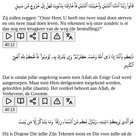
قَالُوا۟ رَبَّنَآ أَمَتَّنَا ٱثْنَتَيْنِ وَأَحْيَيْتَنَا ٱثْنَتَيْنِ فَٱعْتَرَفْنَا بِذُنُوبِنَا فَهَلْ إِلَىٰ خُرُوجٍ مِّن سَبِيلٍ
Zij zullen zeggen: "Onze Heer, U heeft ons twee maal doen sterven
en ons twee maal doen leven. Nu erkennen wij onze zonden: is er
dan nog een terugkeer van de weg (de bestraffing)?"
40
:
12
ذَٰلِكُم بِأَنَّهُۥٓ إِذَا دُعِىَ ٱللَّهُ وَحْدَهُۥ كَفَرْتُمْ ۖ وَإِن يُشْرَكْ بِهِۦ تُؤْمِنُوا۟ ۚ فَٱلْحُكْمُ لِلَّهِ ٱلْعَلِىِّ
ٱلْكَبِيرِ
Dat is omdat jullie ongelovig waren toen Allah als Enige God werd
aangeroepen. Maar toen Hem deelgenoten toegekend werden,
geloofden jullie (daarin). Het oordeel behoort aan Allah, de
Verhevene, de Grootste.
40
:
13
هُوَ ٱلَّذِى يُرِيكُمْ ءَايَـٰتِهِۦ وَيُنَزِّلُ لَكُم مِّنَ ٱلسَّمَآءِ رِزْقًا ۚ وَمَا يَتَذَكَّرُ إِلَّا مَن يُنِيبُ
Hij is Degene Die jullie Zijn Tekenen toont en Die voor jullie uit de