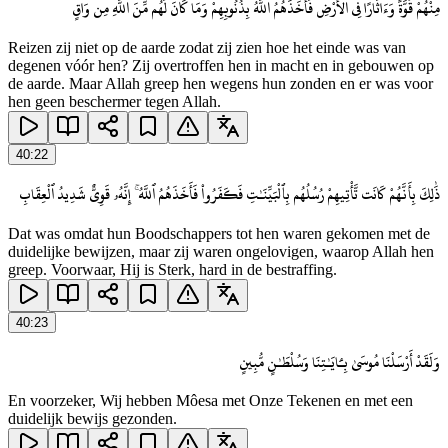
مِنْهُمْ قُوَّةً وَءَاثَارًا فِى ٱلْأَرْضِ فَأَخَذَهُمُ ٱللَّهُ بِذُنُوبِهِمْ وَمَا كَانَ لَهُم مِّنَ ٱللَّهِ مِن وَاقٍ
Reizen zij niet op de aarde zodat zij zien hoe het einde was van
degenen vóór hen? Zij overtroffen hen in macht en in gebouwen op
de aarde. Maar Allah greep hen wegens hun zonden en er was voor
hen geen beschermer tegen Allah.
40
:
22
ذَٰلِكَ بِأَنَّهُمْ كَانَت تَّأْتِيهِمْ رُسُلُهُم بِٱلْبَيِّنَـٰتِ فَكَفَرُوا۟ فَأَخَذَهُمُ ٱللَّهُ ۚ إِنَّهُۥ قَوِىٌّ شَدِيدُ ٱلْعِقَابِ
Dat was omdat hun Boodschappers tot hen waren gekomen met de
duidelijke bewijzen, maar zij waren ongelovigen, waarop Allah hen
greep. Voorwaar, Hij is Sterk, hard in de bestraffing.
40
:
23
وَلَقَدْ أَرْسَلْنَا مُوسَىٰ بِـَٔايَـٰتِنَا وَسُلْطَـٰنٍ مُّبِينٍ
En voorzeker, Wij hebben Môesa met Onze Tekenen en met een
duidelijk bewijs gezonden.