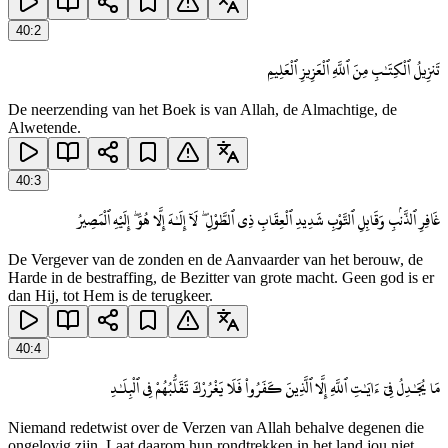
40
:
2
تَنزِيلُ ٱلْكِتَـٰبِ مِنَ ٱللَّهِ ٱلْعَزِيزِ ٱلْعَلِيمِ
De neerzending van het Boek is van Allah, de Almachtige, de
Alwetende.
40
:
3
غَافِرِ ٱلذَّنۢبِ وَقَابِلِ ٱلتَّوْبِ شَدِيدِ ٱلْعِقَابِ ذِى ٱلطَّوْلِ ۖ لَآ إِلَـٰهَ إِلَّا هُوَ ۖ إِلَيْهِ ٱلْمَصِيرُ
De Vergever van de zonden en de Aanvaarder van het berouw, de
Harde in de bestraffing, de Bezitter van grote macht. Geen god is er
dan Hij, tot Hem is de terugkeer.
40
:
4
مَا يُجَـٰدِلُ فِىٓ ءَايَـٰتِ ٱللَّهِ إِلَّا ٱلَّذِينَ كَفَرُوا۟ فَلَا يَغْرُرْكَ تَقَلُّبُهُمْ فِى ٱلْبِلَـٰدِ
Niemand redetwist over de Verzen van Allah behalve degenen die
ongelovig zijn. Laat daarom hun rondtrekken in het land jou niet