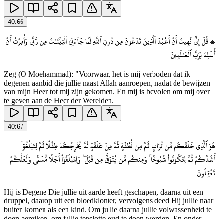
40
:
66
۞ قُلْ إِنِّى نُهِيتُ أَنْ أَعْبُدَ ٱلَّذِينَ تَدْعُونَ مِن دُونِ ٱللَّهِ لَمَّا جَآءَنِىَ ٱلْبَيِّنَـٰتُ مِن رَّبِّى وَأُمِرْتُ أَنْ
أُسْلِمَ لِرَبِّ ٱلْعَـٰلَمِينَ
Zeg (O Moehammad): "Voorwaar, het is mij verboden dat ik
degenen aanbid die jullie naast Allah aanroepen, nadat de bewijzen
van mijn Heer tot mij zijn gekomen. En mij is bevolen om mij over
te geven aan de Heer der Werelden.
40
:
67
هُوَ ٱلَّذِى خَلَقَكُم مِّن تُرَابٍ ثُمَّ مِن نُّطْفَةٍ ثُمَّ مِنْ عَلَقَةٍ ثُمَّ يُخْرِجُكُمْ طِفْلًا ثُمَّ لِتَبْلُغُوٓا۟
أَشُدَّكُمْ ثُمَّ لِتَكُونُوا۟ شُيُوخًا ۚ وَمِنكُم مَّن يُتَوَفَّىٰ مِن قَبْلُ ۖ وَلِتَبْلُغُوٓا۟ أَجَلًا مُّسَمًّى وَلَعَلَّكُمْ
تَعْقِلُونَ
Hij is Degene Die jullie uit aarde heeft geschapen, daarna uit een
druppel, daarop uit een bloedklonter, vervolgens deed Hij jullie naar
buiten komen als een kind. Om jullie daarna jullie volwassenheid te
doen bereiken, om jullie tenslotte oud te doen worden. En onder