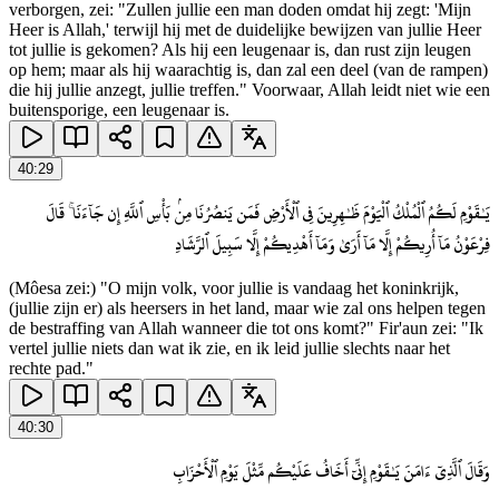
verborgen, zei: "Zullen jullie een man doden omdat hij zegt: 'Mijn
Heer is Allah,' terwijl hij met de duidelijke bewijzen van jullie Heer
tot jullie is gekomen? Als hij een leugenaar is, dan rust zijn leugen
op hem; maar als hij waarachtig is, dan zal een deel (van de rampen)
die hij jullie anzegt, jullie treffen." Voorwaar, Allah leidt niet wie een
buitensporige, een leugenaar is.
40
:
29
يَـٰقَوْمِ لَكُمُ ٱلْمُلْكُ ٱلْيَوْمَ ظَـٰهِرِينَ فِى ٱلْأَرْضِ فَمَن يَنصُرُنَا مِنۢ بَأْسِ ٱللَّهِ إِن جَآءَنَا ۚ قَالَ
فِرْعَوْنُ مَآ أُرِيكُمْ إِلَّا مَآ أَرَىٰ وَمَآ أَهْدِيكُمْ إِلَّا سَبِيلَ ٱلرَّشَادِ
(Môesa zei:) "O mijn volk, voor jullie is vandaag het koninkrijk,
(jullie zijn er) als heersers in het land, maar wie zal ons helpen tegen
de bestraffing van Allah wanneer die tot ons komt?" Fir'aun zei: "Ik
vertel jullie niets dan wat ik zie, en ik leid jullie slechts naar het
rechte pad."
40
:
30
وَقَالَ ٱلَّذِىٓ ءَامَنَ يَـٰقَوْمِ إِنِّىٓ أَخَافُ عَلَيْكُم مِّثْلَ يَوْمِ ٱلْأَحْزَابِ