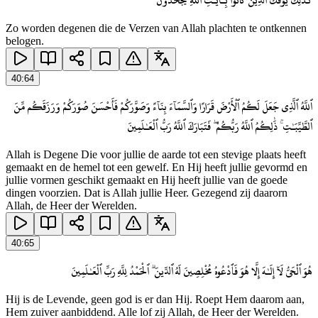
كَذَٰلِكَ يُؤْفَكُ ٱلَّذِينَ كَانُوا۟ بِـَٔايَـٰتِ ٱللَّهِ يَجْحَدُونَ
Zo worden degenen die de Verzen van Allah plachten te ontkennen
belogen.
40
:
64
ٱللَّهُ ٱلَّذِى جَعَلَ لَكُمُ ٱلْأَرْضَ قَرَارًا وَٱلسَّمَآءَ بِنَآءً وَصَوَّرَكُمْ فَأَحْسَنَ صُوَرَكُمْ وَرَزَقَكُم مِّنَ
ٱلطَّيِّبَـٰتِ ۚ ذَٰلِكُمُ ٱللَّهُ رَبُّكُمْ ۖ فَتَبَارَكَ ٱللَّهُ رَبُّ ٱلْعَـٰلَمِينَ
Allah is Degene Die voor jullie de aarde tot een stevige plaats heeft
gemaakt en de hemel tot een gewelf. En Hij heeft jullie gevormd en
jullie vormen geschikt gemaakt en Hij heeft jullie van de goede
dingen voorzien. Dat is Allah jullie Heer. Gezegend zij daarorn
Allah, de Heer der Werelden.
40
:
65
هُوَ ٱلْحَىُّ لَآ إِلَـٰهَ إِلَّا هُوَ فَٱدْعُوهُ مُخْلِصِينَ لَهُ ٱلدِّينَ ۗ ٱلْحَمْدُ لِلَّهِ رَبِّ ٱلْعَـٰلَمِينَ
Hij is de Levende, geen god is er dan Hij. Roept Hem daarom aan,
Hem zuiver aanbiddend. Alle lof zij Allah, de Heer der Werelden.