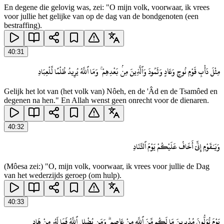
En degene die gelovig was, zei: "O mijn volk, voorwaar, ik vrees
voor jullie het gelijke van op de dag van de bondgenoten (een
bestraffing).
40
:
31
مِثْلَ دَأْبِ قَوْمِ نُوحٍ وَعَادٍ وَثَمُودَ وَٱلَّذِينَ مِنۢ بَعْدِهِمْ ۚ وَمَا ٱللَّهُ يُرِيدُ ظُلْمًا لِّلْعِبَادِ
Gelijk het lot van (het volk van) Nôeh, en de 'Âd en de Tsamôed en
degenen na hen." En Allah wenst geen onrecht voor de dienaren.
40
:
32
وَيَـٰقَوْمِ إِنِّىٓ أَخَافُ عَلَيْكُمْ يَوْمَ ٱلتَّنَادِ
(Môesa zei:) "O, mijn volk, voorwaar, ik vrees voor jullie de Dag
van het wederzijds geroep (om hulp).
40
:
33
يَوْمَ تُوَلُّونَ مُدْبِرِينَ مَا لَكُم مِّنَ ٱللَّهِ مِنْ عَاصِمٍ ۗ وَمَن يُضْلِلِ ٱللَّهُ فَمَا لَهُۥ مِنْ هَادٍ