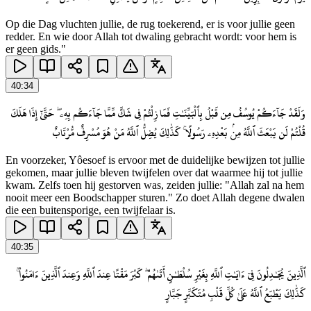
Op die Dag vluchten jullie, de rug toekerend, er is voor jullie geen
redder. En wie door Allah tot dwaling gebracht wordt: voor hem is
er geen gids."
40
:
34
وَلَقَدْ جَآءَكُمْ يُوسُفُ مِن قَبْلُ بِٱلْبَيِّنَـٰتِ فَمَا زِلْتُمْ فِى شَكٍّ مِّمَّا جَآءَكُم بِهِۦ ۖ حَتَّىٰٓ إِذَا هَلَكَ
قُلْتُمْ لَن يَبْعَثَ ٱللَّهُ مِنۢ بَعْدِهِۦ رَسُولًا ۚ كَذَٰلِكَ يُضِلُّ ٱللَّهُ مَنْ هُوَ مُسْرِفٌ مُّرْتَابٌ
En voorzeker, Yôesoef is ervoor met de duidelijke bewijzen tot jullie
gekomen, maar jullie bleven twijfelen over dat waarmee hij tot jullie
kwam. Zelfs toen hij gestorven was, zeiden jullie: "Allah zal na hem
nooit meer een Boodschapper sturen." Zo doet Allah degene dwalen
die een buitensporige, een twijfelaar is.
40
:
35
ٱلَّذِينَ يُجَـٰدِلُونَ فِىٓ ءَايَـٰتِ ٱللَّهِ بِغَيْرِ سُلْطَـٰنٍ أَتَىٰهُمْ ۖ كَبُرَ مَقْتًا عِندَ ٱللَّهِ وَعِندَ ٱلَّذِينَ ءَامَنُوا۟ ۚ
كَذَٰلِكَ يَطْبَعُ ٱللَّهُ عَلَىٰ كُلِّ قَلْبِ مُتَكَبِّرٍ جَبَّارٍ