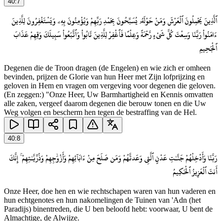
40
:
7
ٱلَّذِينَ يَحْمِلُونَ ٱلْعَرْشَ وَمَنْ حَوْلَهُۥ يُسَبِّحُونَ بِحَمْدِ رَبِّهِمْ وَيُؤْمِنُونَ بِهِۦ وَيَسْتَغْفِرُونَ لِلَّذِينَ
ءَامَنُوا۟ رَبَّنَا وَسِعْتَ كُلَّ شَىْءٍ رَّحْمَةً وَعِلْمًا فَٱغْفِرْ لِلَّذِينَ تَابُوا۟ وَٱتَّبَعُوا۟ سَبِيلَكَ وَقِهِمْ عَذَابَ
ٱلْجَحِيمِ
Degenen die de Troon dragen (de Engelen) en wie zich er omheen
bevinden, prijzen de Glorie van hun Heer met Zijn lofprijzing en
geloven in Hem en vragen om vergeving voor degenen die geloven.
(En zeggen:) "Onze Heer, Uw Barmhartigheid en Kennis omvatten
alle zaken, vergeef daarom degenen die berouw tonen en die Uw
Weg volgen en bescherm hen tegen de bestraffing van de Hel.
40
:
8
رَبَّنَا وَأَدْخِلْهُمْ جَنَّـٰتِ عَدْنٍ ٱلَّتِى وَعَدتَّهُمْ وَمَن صَلَحَ مِنْ ءَابَآئِهِمْ وَأَزْوَٰجِهِمْ وَذُرِّيَّـٰتِهِمْ ۚ إِنَّكَ
أَنتَ ٱلْعَزِيزُ ٱلْحَكِيمُ
Onze Heer, doe hen en wie rechtschapen waren van hun vaderen en
hun echtgenotes en hun nakomelingen de Tuinen van 'Adn (het
Paradijs) binentreden, die U ben beloofd hebt: voorwaar, U bent de
Almachtige, de Alwijze.