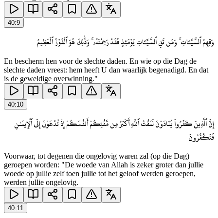
40
:
9
وَقِهِمُ ٱلسَّيِّـَٔاتِ ۚ وَمَن تَقِ ٱلسَّيِّـَٔاتِ يَوْمَئِذٍ فَقَدْ رَحِمْتَهُۥ ۚ وَذَٰلِكَ هُوَ ٱلْفَوْزُ ٱلْعَظِيمُ
En bescherm hen voor de slechte daden. En wie op die Dag de
slechte daden vreest: hem heeft U dan waarlijk begenadigd. En dat
is de geweldige overwinning."
40
:
10
إِنَّ ٱلَّذِينَ كَفَرُوا۟ يُنَادَوْنَ لَمَقْتُ ٱللَّهِ أَكْبَرُ مِن مَّقْتِكُمْ أَنفُسَكُمْ إِذْ تُدْعَوْنَ إِلَى ٱلْإِيمَـٰنِ
فَتَكْفُرُونَ
Voorwaar, tot degenen die ongelovig waren zal (op die Dag)
geroepen worden: "De woede van Allah is zeker groter dan jullie
woede op jullie zelf toen jullie tot het geloof werden geroepen,
werden jullie ongelovig.
40
:
11