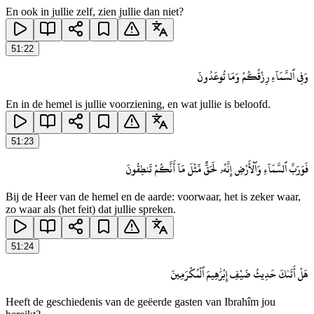
En ook in jullie zelf, zien jullie dan niet?
51
:
22
وَفِى ٱلسَّمَآءِ رِزْقُكُمْ وَمَا تُوعَدُونَ
En in de hemel is jullie voorziening, en wat jullie is beloofd.
51
:
23
فَوَرَبِّ ٱلسَّمَآءِ وَٱلْأَرْضِ إِنَّهُۥ لَحَقٌّ مِّثْلَ مَآ أَنَّكُمْ تَنطِقُونَ
Bij de Heer van de hemel en de aarde: voorwaar, het is zeker waar,
zo waar als (het feit) dat jullie spreken.
51
:
24
هَلْ أَتَىٰكَ حَدِيثُ ضَيْفِ إِبْرَٰهِيمَ ٱلْمُكْرَمِينَ
Heeft de geschiedenis van de geëerde gasten van Ibrahîm jou