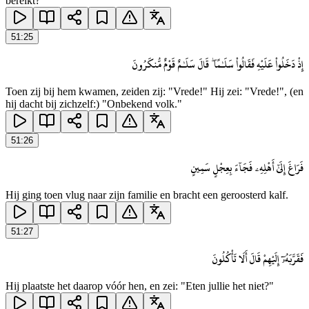
bereikt?
51
:
25
إِذْ دَخَلُوا۟ عَلَيْهِ فَقَالُوا۟ سَلَـٰمًا ۖ قَالَ سَلَـٰمٌ قَوْمٌ مُّنكَرُونَ
Toen zij bij hem kwamen, zeiden zij: "Vrede!" Hij zei: "Vrede!", (en
hij dacht bij zichzelf:) "Onbekend volk."
51
:
26
فَرَاغَ إِلَىٰٓ أَهْلِهِۦ فَجَآءَ بِعِجْلٍ سَمِينٍ
Hij ging toen vlug naar zijn familie en bracht een geroosterd kalf.
51
:
27
فَقَرَّبَهُۥٓ إِلَيْهِمْ قَالَ أَلَا تَأْكُلُونَ
Hij plaatste het daarop vóór hen, en zei: "Eten jullie het niet?"