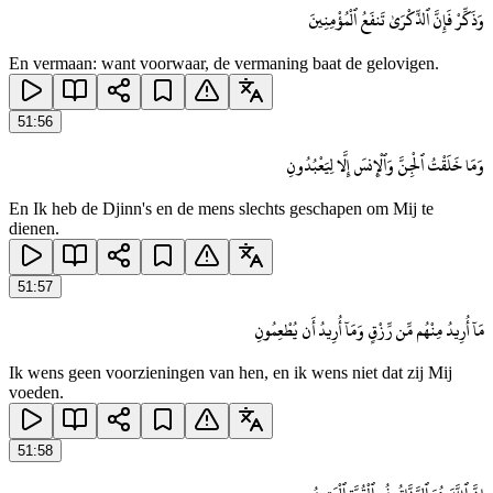
وَذَكِّرْ فَإِنَّ ٱلذِّكْرَىٰ تَنفَعُ ٱلْمُؤْمِنِينَ
En vermaan: want voorwaar, de vermaning baat de gelovigen.
51
:
56
وَمَا خَلَقْتُ ٱلْجِنَّ وَٱلْإِنسَ إِلَّا لِيَعْبُدُونِ
En Ik heb de Djinn's en de mens slechts geschapen om Mij te
dienen.
51
:
57
مَآ أُرِيدُ مِنْهُم مِّن رِّزْقٍ وَمَآ أُرِيدُ أَن يُطْعِمُونِ
Ik wens geen voorzieningen van hen, en ik wens niet dat zij Mij
voeden.
51
:
58