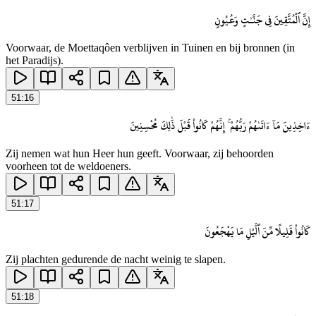
إِنَّ ٱلْمُتَّقِينَ فِى جَنَّـٰتٍ وَعُيُونٍ
Voorwaar, de Moettaqôen verblijven in Tuinen en bij bronnen (in
het Paradijs).
51
:
16
ءَاخِذِينَ مَآ ءَاتَىٰهُمْ رَبُّهُمْ ۚ إِنَّهُمْ كَانُوا۟ قَبْلَ ذَٰلِكَ مُحْسِنِينَ
Zij nemen wat hun Heer hun geeft. Voorwaar, zij behoorden
voorheen tot de weldoeners.
51
:
17
كَانُوا۟ قَلِيلًا مِّنَ ٱلَّيْلِ مَا يَهْجَعُونَ
Zij plachten gedurende de nacht weinig te slapen.
51
:
18