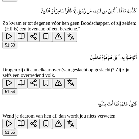
كَذَٰلِكَ مَآ أَتَى ٱلَّذِينَ مِن قَبْلِهِم مِّن رَّسُولٍ إِلَّا قَالُوا۟ سَاحِرٌ أَوْ مَجْنُونٌ
Zo kwam er tot degenen vóór hen geen Boodschapper, of zij zeiden:
"(Hij is) een tovenaar, of een bezetene."
51
:
53
أَتَوَاصَوْا۟ بِهِۦ ۚ بَلْ هُمْ قَوْمٌ طَاغُونَ
Dragen zij dit aan elkaar over (van geslacht op geslacht)? Zij zijn
zelfs een overtredend volk.
51
:
54
فَتَوَلَّ عَنْهُمْ فَمَآ أَنتَ بِمَلُومٍ
Wend je daarom van hen af, dan wordt jou niets verweten.
51
:
55