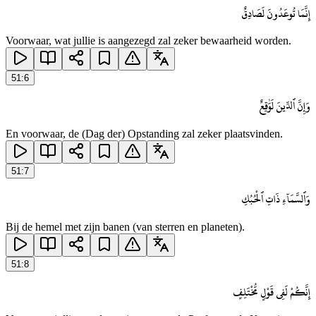
إِنَّمَا تُوعَدُونَ لَصَادِقٌ
Voorwaar, wat jullie is aangezegd zal zeker bewaarheid worden.
51
:
6
وَإِنَّ ٱلدِّينَ لَوَٰقِعٌ
En voorwaar, de (Dag der) Opstanding zal zeker plaatsvinden.
51
:
7
وَٱلسَّمَآءِ ذَاتِ ٱلْحُبُكِ
Bij de hemel met zijn banen (van sterren en planeten).
51
:
8
إِنَّكُمْ لَفِى قَوْلٍ مُّخْتَلِفٍ