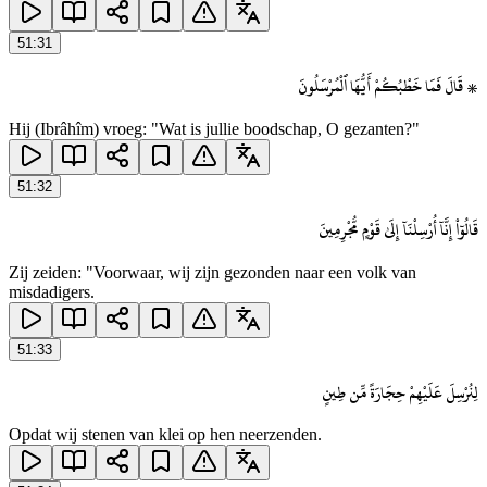
51
:
31
۞ قَالَ فَمَا خَطْبُكُمْ أَيُّهَا ٱلْمُرْسَلُونَ
Hij (Ibrâhîm) vroeg: "Wat is jullie boodschap, O gezanten?"
51
:
32
قَالُوٓا۟ إِنَّآ أُرْسِلْنَآ إِلَىٰ قَوْمٍ مُّجْرِمِينَ
Zij zeiden: "Voorwaar, wij zijn gezonden naar een volk van
misdadigers.
51
:
33
لِنُرْسِلَ عَلَيْهِمْ حِجَارَةً مِّن طِينٍ
Opdat wij stenen van klei op hen neerzenden.