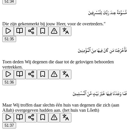
51
:
34
مُّسَوَّمَةً عِندَ رَبِّكَ لِلْمُسْرِفِينَ
Die zijn gekenmerkt bij jouw Heer, voor de overtreders."
51
:
35
فَأَخْرَجْنَا مَن كَانَ فِيهَا مِنَ ٱلْمُؤْمِنِينَ
Toen deden Wij degenen die daar tot de gelovigen behoorden
vertrekken.
51
:
36
فَمَا وَجَدْنَا فِيهَا غَيْرَ بَيْتٍ مِّنَ ٱلْمُسْلِمِينَ
Maar Wij troffen daar slechts één huis van degenen die zich (aan
Allah) overgegeven hadden aan. (het huis van Lôeth)
51
:
37