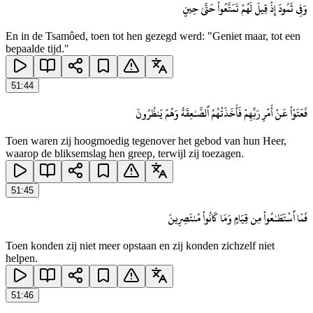
وَفِى ثَمُودَ إِذْ قِيلَ لَهُمْ تَمَتَّعُوا۟ حَتَّىٰ حِينٍ
En in de Tsamôed, toen tot hen gezegd werd: "Geniet maar, tot een
bepaalde tijd."
51
:
44
فَعَتَوْا۟ عَنْ أَمْرِ رَبِّهِمْ فَأَخَذَتْهُمُ ٱلصَّـٰعِقَةُ وَهُمْ يَنظُرُونَ
Toen waren zij hoogmoedig tegenover het gebod van hun Heer,
waarop de bliksemslag hen greep, terwijl zij toezagen.
51
:
45
فَمَا ٱسْتَطَـٰعُوا۟ مِن قِيَامٍ وَمَا كَانُوا۟ مُنتَصِرِينَ
Toen konden zij niet meer opstaan en zij konden zichzelf niet
helpen.
51
:
46