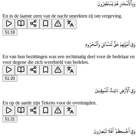
وَبِٱلْأَسْحَارِ هُمْ يَسْتَغْفِرُونَ
En in de laatste uren van de nacht smeekten zij om vergeving.
51
:
19
وَفِىٓ أَمْوَٰلِهِمْ حَقٌّ لِّلسَّآئِلِ وَٱلْمَحْرُومِ
En van hun bezittingen was een rechtmatig deel voor de bedelaar en
voor degene die zich weerhield van bedelen.
51
:
20
وَفِى ٱلْأَرْضِ ءَايَـٰتٌ لِّلْمُوقِنِينَ
En op de aarde zijn Tekens voor de overtuigden.
51
:
21
وَفِىٓ أَنفُسِكُمْ ۚ أَفَلَا تُبْصِرُونَ