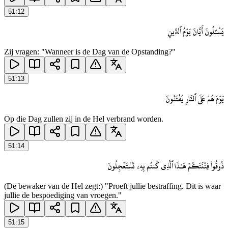
51
:
12
يَسْـَٔلُونَ أَيَّانَ يَوْمُ ٱلدِّينِ
Zij vragen: "Wanneer is de Dag van de Opstanding?"
51
:
13
يَوْمَ هُمْ عَلَى ٱلنَّارِ يُفْتَنُونَ
Op die Dag zullen zij in de Hel verbrand worden.
51
:
14
ذُوقُوا۟ فِتْنَتَكُمْ هَـٰذَا ٱلَّذِى كُنتُم بِهِۦ تَسْتَعْجِلُونَ
(De bewaker van de Hel zegt:) "Proeft jullie bestraffing. Dit is waar
jullie de bespoediging van vroegen."
51
:
15