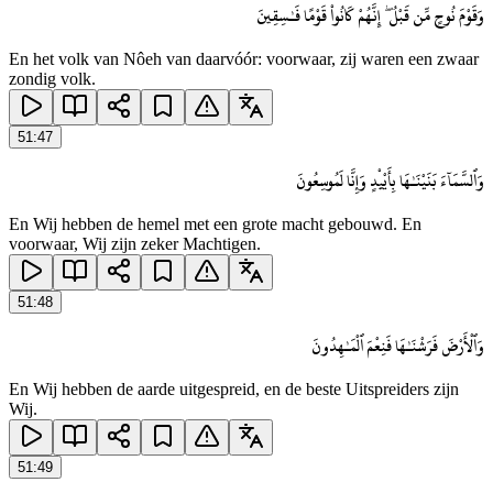
وَقَوْمَ نُوحٍ مِّن قَبْلُ ۖ إِنَّهُمْ كَانُوا۟ قَوْمًا فَـٰسِقِينَ
En het volk van Nôeh van daarvóór: voorwaar, zij waren een zwaar
zondig volk.
51
:
47
وَٱلسَّمَآءَ بَنَيْنَـٰهَا بِأَيْي۟دٍ وَإِنَّا لَمُوسِعُونَ
En Wij hebben de hemel met een grote macht gebouwd. En
voorwaar, Wij zijn zeker Machtigen.
51
:
48
وَٱلْأَرْضَ فَرَشْنَـٰهَا فَنِعْمَ ٱلْمَـٰهِدُونَ
En Wij hebben de aarde uitgespreid, en de beste Uitspreiders zijn
Wij.
51
:
49