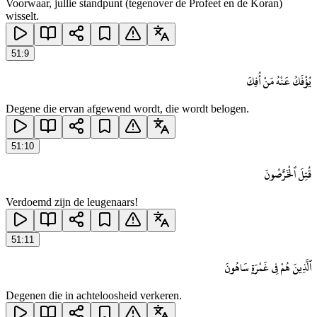
Voorwaar, jullie standpunt (tegenover de Profeet en de Koran)
wisselt.
51
:
9
يُؤْفَكُ عَنْهُ مَنْ أُفِكَ
Degene die ervan afgewend wordt, die wordt belogen.
51
:
10
قُتِلَ ٱلْخَرَّٰصُونَ
Verdoemd zijn de leugenaars!
51
:
11
ٱلَّذِينَ هُمْ فِى غَمْرَةٍ سَاهُونَ
Degenen die in achteloosheid verkeren.