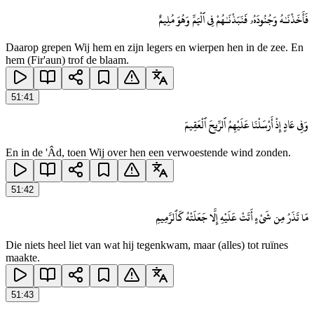
فَأَخَذْنَـٰهُ وَجُنُودَهُۥ فَنَبَذْنَـٰهُمْ فِى ٱلْيَمِّ وَهُوَ مُلِيمٌ
Daarop grepen Wij hem en zijn legers en wierpen hen in de zee. En
hem (Fir'aun) trof de blaam.
51
:
41
وَفِى عَادٍ إِذْ أَرْسَلْنَا عَلَيْهِمُ ٱلرِّيحَ ٱلْعَقِيمَ
En in de 'Âd, toen Wij over hen een verwoestende wind zonden.
51
:
42
مَا تَذَرُ مِن شَىْءٍ أَتَتْ عَلَيْهِ إِلَّا جَعَلَتْهُ كَٱلرَّمِيمِ
Die niets heel liet van wat hij tegenkwam, maar (alles) tot ruïnes
maakte.
51
:
43