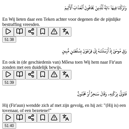
وَتَرَكْنَا فِيهَآ ءَايَةً لِّلَّذِينَ يَخَافُونَ ٱلْعَذَابَ ٱلْأَلِيمَ
En Wij lieten daar een Teken achter voor degenen die de pijnlijke
bestraffing vreesden.
51
:
38
وَفِى مُوسَىٰٓ إِذْ أَرْسَلْنَـٰهُ إِلَىٰ فِرْعَوْنَ بِسُلْطَـٰنٍ مُّبِينٍ
En ook in (de geschiedenis van) Môesa toen Wij hem naar Fir'aun
zonden met een duidelijk bewijs.
51
:
39
فَتَوَلَّىٰ بِرُكْنِهِۦ وَقَالَ سَـٰحِرٌ أَوْ مَجْنُونٌ
Hij (Fir'aun) wendde zich af met zijn gevolg, en hij zei: "(Hij is) een
tovenaar, of een bezetene!"
51
:
40