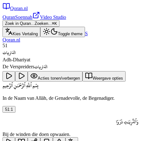
Qoran.nl
Quran
Soennah
Video Studio
Zoek in Quran...
Zoeken...
⌘
K
S
Kies Vertaling
Toggle theme
Qoran.nl
51
الذاريات
Adh-Dhariyat
الذاريات
De Verspreiders
Acties tonen/verbergen
Weergave opties
بِسْمِ ٱللَّهِ ٱلرَّحْمَـٰنِ ٱلرَّحِيمِ
In de Naam van Allāh, de Genadevolle, de Begenadiger.
51
:
1
وَٱلذَّٰرِيَـٰتِ ذَرْوًا
Bij de winden die doen opwaaien.