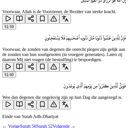
إِنَّ ٱللَّهَ هُوَ ٱلرَّزَّاقُ ذُو ٱلْقُوَّةِ ٱلْمَتِينُ
Voorwaar, Allah is de Voorziener, de Bezitter van sterke kracht.
51
:
59
فَإِنَّ لِلَّذِينَ ظَلَمُوا۟ ذَنُوبًا مِّثْلَ ذَنُوبِ أَصْحَـٰبِهِمْ فَلَا يَسْتَعْجِلُونِ
Voorwaar, de zonden van degenen die onrecht plegen zijn gelijk aan
de zonden van hun soortgenoten (in vroegere generaties). Laten zij
daarom Mij niet vragen (de bestraffing) te bespoedigen.
51
:
60
فَوَيْلٌ لِّلَّذِينَ كَفَرُوا۟ مِن يَوْمِهِمُ ٱلَّذِى يُوعَدُونَ
Wee dan degenen die ongelovig zijn op hun Dag die aangezegd is.
Einde van Surah
Adh-Dhariyat
← Vorige
Surah
50
Surah
52
Volgende →