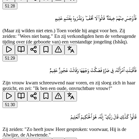
51
:
28
فَأَوْجَسَ مِنْهُمْ خِيفَةً ۖ قَالُوا۟ لَا تَخَفْ ۖ وَبَشَّرُوهُ بِغُلَـٰمٍ عَلِيمٍ
(Maar zij wilden niet eten.) Toen voelde hij angst voor hen. Zij
zeiden: "Wees niet bang." En zij verkondigden hem de verheugende
tijding over (de geboorte van) een verstandige jongeling (Ishâq).
51
:
29
فَأَقْبَلَتِ ٱمْرَأَتُهُۥ فِى صَرَّةٍ فَصَكَّتْ وَجْهَهَا وَقَالَتْ عَجُوزٌ عَقِيمٌ
Zijn vrouw kwam schreeuwend naar voren, en zij sloeg zich in haar
gezicht, en zei: "Ik ben een oude, onvruchtbare vrouw!"
51
:
30
قَالُوا۟ كَذَٰلِكِ قَالَ رَبُّكِ ۖ إِنَّهُۥ هُوَ ٱلْحَكِيمُ ٱلْعَلِيمُ
Zij zeiden: "Zo heeft jouw Heer gesproken: voorwaar, Hij is de
Alwijze, de Alwetende."