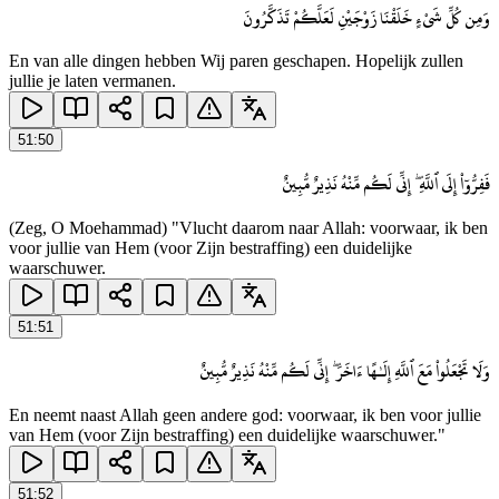
وَمِن كُلِّ شَىْءٍ خَلَقْنَا زَوْجَيْنِ لَعَلَّكُمْ تَذَكَّرُونَ
En van alle dingen hebben Wij paren geschapen. Hopelijk zullen
jullie je laten vermanen.
51
:
50
فَفِرُّوٓا۟ إِلَى ٱللَّهِ ۖ إِنِّى لَكُم مِّنْهُ نَذِيرٌ مُّبِينٌ
(Zeg, O Moehammad) "Vlucht daarom naar Allah: voorwaar, ik ben
voor jullie van Hem (voor Zijn bestraffing) een duidelijke
waarschuwer.
51
:
51
وَلَا تَجْعَلُوا۟ مَعَ ٱللَّهِ إِلَـٰهًا ءَاخَرَ ۖ إِنِّى لَكُم مِّنْهُ نَذِيرٌ مُّبِينٌ
En neemt naast Allah geen andere god: voorwaar, ik ben voor jullie
van Hem (voor Zijn bestraffing) een duidelijke waarschuwer."
51
:
52