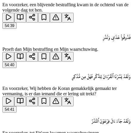
En voorzeker, een blijvende bestraffing kwam in de ochtend van de
volgende dag tot hen.
54
:
39
فَذُوقُوا۟ عَذَابِى وَنُذُرِ
Proeft dan Mijn bestraffing en Mijn waarschuwing.
54
:
40
وَلَقَدْ يَسَّرْنَا ٱلْقُرْءَانَ لِلذِّكْرِ فَهَلْ مِن مُّدَّكِرٍ
En voorzeker, Wij hebben de Koran gemakkelijk gemaakt ter
vermaning, is er dan iemand die er lering uit trekt?
54
:
41
وَلَقَدْ جَآءَ ءَالَ فِرْعَوْنَ ٱلنُّذُرُ
En voorzeker, tot Fir'aun kwamen waarschuwingen.