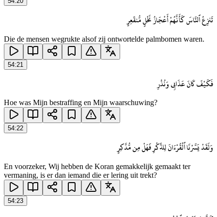
54
:
20
تَنزِعُ ٱلنَّاسَ كَأَنَّهُمْ أَعْجَازُ نَخْلٍ مُّنقَعِرٍ
Die de mensen wegrukte alsof zij ontwortelde palmbomen waren.
54
:
21
فَكَيْفَ كَانَ عَذَابِى وَنُذُرِ
Hoe was Mijn bestraffing en Mijn waarschuwing?
54
:
22
وَلَقَدْ يَسَّرْنَا ٱلْقُرْءَانَ لِلذِّكْرِ فَهَلْ مِن مُّدَّكِرٍ
En voorzeker, Wij hebben de Koran gemakkelijk gemaakt ter
vermaning, is er dan iemand die er lering uit trekt?
54
:
23