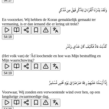
54
:
17
وَلَقَدْ يَسَّرْنَا ٱلْقُرْءَانَ لِلذِّكْرِ فَهَلْ مِن مُّدَّكِرٍ
En voorzeker, Wij hebben de Koran gemakkelijk gemaakt ter
vermaning, is er dan iemand die er lering uit trekt?
54
:
18
كَذَّبَتْ عَادٌ فَكَيْفَ كَانَ عَذَابِى وَنُذُرِ
(Het volk van) de 'Âd loochende en hoe was Mijn bestraffing en
Mijn waarschuwing?
54
:
19
إِنَّآ أَرْسَلْنَا عَلَيْهِمْ رِيحًا صَرْصَرًا فِى يَوْمِ نَحْسٍ مُّسْتَمِرٍّ
Voorwaar, Wij zonden een verwoestende wind over hen, op een
langdurige zwaarmoedige dag.