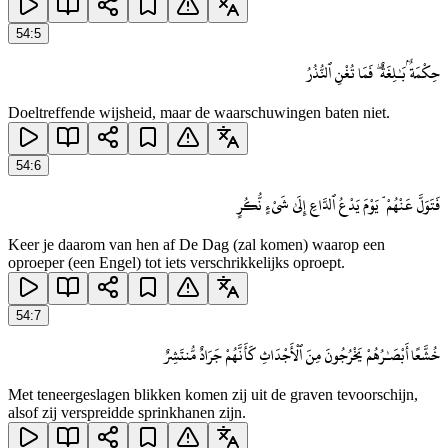
54
:
5
حِكْمَةٌۢ بَـٰلِغَةٌ ۖ فَمَا تُغْنِ ٱلنُّذُرُ
Doeltreffende wijsheid, maar de waarschuwingen baten niet.
54
:
6
فَتَوَلَّ عَنْهُمْ ۘ يَوْمَ يَدْعُ ٱلدَّاعِ إِلَىٰ شَىْءٍ نُّكُرٍ
Keer je daarom van hen af De Dag (zal komen) waarop een
oproeper (een Engel) tot iets verschrikkelijks oproept.
54
:
7
خُشَّعًا أَبْصَـٰرُهُمْ يَخْرُجُونَ مِنَ ٱلْأَجْدَاثِ كَأَنَّهُمْ جَرَادٌ مُّنتَشِرٌ
Met teneergeslagen blikken komen zij uit de graven tevoorschijn,
alsof zij verspreidde sprinkhanen zijn.