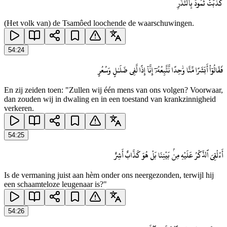
كَذَّبَتْ ثَمُودُ بِٱلنُّذُرِ
(Het volk van) de Tsamôed loochende de waarschuwingen.
54
:
24
فَقَالُوٓا۟ أَبَشَرًا مِّنَّا وَٰحِدًا نَّتَّبِعُهُۥٓ إِنَّآ إِذًا لَّفِى ضَلَـٰلٍ وَسُعُرٍ
En zij zeiden toen: "Zullen wij één mens van ons volgen? Voorwaar,
dan zouden wij in dwaling en in een toestand van krankzinnigheid
verkeren.
54
:
25
أَءُلْقِىَ ٱلذِّكْرُ عَلَيْهِ مِنۢ بَيْنِنَا بَلْ هُوَ كَذَّابٌ أَشِرٌ
Is de vermaning juist aan hèm onder ons neergezonden, terwijl hij
een schaamteloze leugenaar is?"
54
:
26