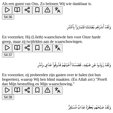
Als een gunst van Ons. Zo belonen Wij wie dankbaar is.
54
:
36
وَلَقَدْ أَنذَرَهُم بَطْشَتَنَا فَتَمَارَوْا۟ بِٱلنُّذُرِ
En voorzeker, Hij (Lôeth) waarschuwde hen voor Onze harde
greep, maar zij twijfelden aan de waarschuwingen.
54
:
37
وَلَقَدْ رَٰوَدُوهُ عَن ضَيْفِهِۦ فَطَمَسْنَآ أَعْيُنَهُمْ فَذُوقُوا۟ عَذَابِى وَنُذُرِ
En voorzeker, zij probeerden zijn gasten over te halen (tot hun
begeerten), waarop Wij hen blind maakten. (En Allah zei:) "Proeft
dan Mijn bestraffing en Mijn waarschuwing."
54
:
38
وَلَقَدْ صَبَّحَهُم بُكْرَةً عَذَابٌ مُّسْتَقِرٌّ