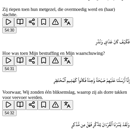
Zij riepen toen hun metgezel, die overmoedig werd en (haar)
slachtte.
54
:
30
فَكَيْفَ كَانَ عَذَابِى وَنُذُرِ
Hoe was toen Mijn bestraffing en Mijn waarschuwing?
54
:
31
إِنَّآ أَرْسَلْنَا عَلَيْهِمْ صَيْحَةً وَٰحِدَةً فَكَانُوا۟ كَهَشِيمِ ٱلْمُحْتَظِرِ
Voorwaar, Wij zonden één bliksemslag, waarop zij als dorre takken
voor veevoer werden.
54
:
32
وَلَقَدْ يَسَّرْنَا ٱلْقُرْءَانَ لِلذِّكْرِ فَهَلْ مِن مُّدَّكِرٍ