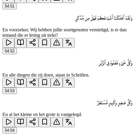
54
:
51
وَلَقَدْ أَهْلَكْنَآ أَشْيَاعَكُمْ فَهَلْ مِن مُّدَّكِرٍ
En voorzeker, Wij hebben jullie soortgenoten vernietigd, is er dan
iemand die er lering uit trekt?
54
:
52
وَكُلُّ شَىْءٍ فَعَلُوهُ فِى ٱلزُّبُرِ
En alle dingen die zij doen, staan in Schriften.
54
:
53
وَكُلُّ صَغِيرٍ وَكَبِيرٍ مُّسْتَطَرٌ
En al het kleine en het grote is vastgelegd.
54
:
54