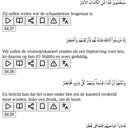
سَيَعْلَمُونَ غَدًا مَّنِ ٱلْكَذَّابُ ٱلْأَشِرُ
Zij zullen weten wie de schaamteloze leugenaar is.
54
:
27
إِنَّا مُرْسِلُوا۟ ٱلنَّاقَةِ فِتْنَةً لَّهُمْ فَٱرْتَقِبْهُمْ وَٱصْطَبِرْ
Wij zullen de vrouwtjeskameel zenden als een beproeving voor hen,
let daarom op hen (O Shâlih) en wees geduldig.
54
:
28
وَنَبِّئْهُمْ أَنَّ ٱلْمَآءَ قِسْمَةٌۢ بَيْنَهُمْ ۖ كُلُّ شِرْبٍ مُّحْتَضَرٌ
En bericht hun dat het water onder hen (en de kameel) verdeeld
moet worden. Ieder een dronk, om de beurt.
54
:
29
فَنَادَوْا۟ صَاحِبَهُمْ فَتَعَاطَىٰ فَعَقَرَ