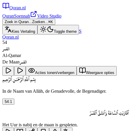
Qoran.nl
Quran
Soennah
Video Studio
Zoek in Quran...
Zoeken...
⌘
K
S
Kies Vertaling
Toggle theme
Qoran.nl
54
القمر
Al-Qamar
القمر
De Maan
Acties tonen/verbergen
Weergave opties
بِسْمِ ٱللَّهِ ٱلرَّحْمَـٰنِ ٱلرَّحِيمِ
In de Naam van Allāh, de Genadevolle, de Begenadiger.
54
:
1
ٱقْتَرَبَتِ ٱلسَّاعَةُ وَٱنشَقَّ ٱلْقَمَرُ
Het Uur is nabij en de maan is gespleten.