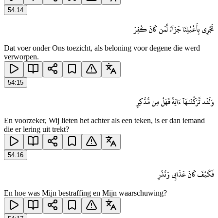
54
:
14
تَجْرِى بِأَعْيُنِنَا جَزَآءً لِّمَن كَانَ كُفِرَ
Dat voer onder Ons toezicht, als beloning voor degene die werd
verworpen.
54
:
15
وَلَقَد تَّرَكْنَـٰهَآ ءَايَةً فَهَلْ مِن مُّدَّكِرٍ
En voorzeker, Wij lieten het achter als een teken, is er dan iemand
die er lering uit trekt?
54
:
16
فَكَيْفَ كَانَ عَذَابِى وَنُذُرِ
En hoe was Mijn bestraffing en Mijn waarschuwing?