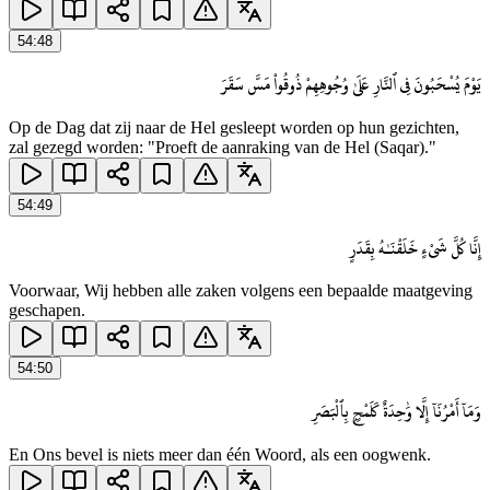
54
:
48
يَوْمَ يُسْحَبُونَ فِى ٱلنَّارِ عَلَىٰ وُجُوهِهِمْ ذُوقُوا۟ مَسَّ سَقَرَ
Op de Dag dat zij naar de Hel gesleept worden op hun gezichten,
zal gezegd worden: "Proeft de aanraking van de Hel (Saqar)."
54
:
49
إِنَّا كُلَّ شَىْءٍ خَلَقْنَـٰهُ بِقَدَرٍ
Voorwaar, Wij hebben alle zaken volgens een bepaalde maatgeving
geschapen.
54
:
50
وَمَآ أَمْرُنَآ إِلَّا وَٰحِدَةٌ كَلَمْحٍۭ بِٱلْبَصَرِ
En Ons bevel is niets meer dan één Woord, als een oogwenk.