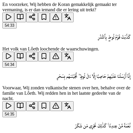
En voorzeker, Wij hebben de Koran gemakkelijk gemaakt ter
vermaning, is er dan iemand die er lering uit trekt?
54
:
33
كَذَّبَتْ قَوْمُ لُوطٍۭ بِٱلنُّذُرِ
Het volk van Lôeth loochende de waarschuwingen.
54
:
34
إِنَّآ أَرْسَلْنَا عَلَيْهِمْ حَاصِبًا إِلَّآ ءَالَ لُوطٍ ۖ نَّجَّيْنَـٰهُم بِسَحَرٍ
Voorwaar, Wij zonden vulkanische stenen over hen, behalve over de
familie van Lôeth. Wij redden hen in het laatste gedeelte van de
nacht.
54
:
35
نِّعْمَةً مِّنْ عِندِنَا ۚ كَذَٰلِكَ نَجْزِى مَن شَكَرَ