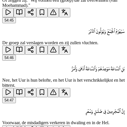
Of zeggen zij: "Wij vormen één (groep) die zal overwinnen (van
Moehammad)."
54
:
45
سَيُهْزَمُ ٱلْجَمْعُ وَيُوَلُّونَ ٱلدُّبُرَ
De groep zal verslagen worden en zij zullen vluchten.
54
:
46
بَلِ ٱلسَّاعَةُ مَوْعِدُهُمْ وَٱلسَّاعَةُ أَدْهَىٰ وَأَمَرُّ
Nee, het Uur is hun belofte, en het Uur is het verschrikkelijkst en het
bitterst.
54
:
47
إِنَّ ٱلْمُجْرِمِينَ فِى ضَلَـٰلٍ وَسُعُرٍ
Voorwaar, de misdadigers verkeren in dwaling en in de Hel.