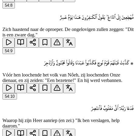
54
:
8
مُّهْطِعِينَ إِلَى ٱلدَّاعِ ۖ يَقُولُ ٱلْكَـٰفِرُونَ هَـٰذَا يَوْمٌ عَسِرٌ
Zich haastend naar de oproeper. De ongelovigen zullen zeggen: "Dit
is een zware dag."
54
:
9
۞ كَذَّبَتْ قَبْلَهُمْ قَوْمُ نُوحٍ فَكَذَّبُوا۟ عَبْدَنَا وَقَالُوا۟ مَجْنُونٌ وَٱزْدُجِرَ
Vóór hen loochende het volk van Nôeh, zij loochenden Onze
dienaar, en zij zeiden: "Een bezetene!" En hij werd verbannen.
54
:
10
فَدَعَا رَبَّهُۥٓ أَنِّى مَغْلُوبٌ فَٱنتَصِرْ
Waarop hij zijn Heer aanriep (en zei:) "Ik ben verslagen, help
daarom."