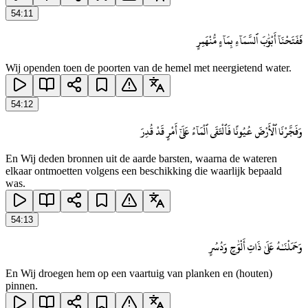
54
:
11
فَفَتَحْنَآ أَبْوَٰبَ ٱلسَّمَآءِ بِمَآءٍ مُّنْهَمِرٍ
Wij openden toen de poorten van de hemel met neergietend water.
54
:
12
وَفَجَّرْنَا ٱلْأَرْضَ عُيُونًا فَٱلْتَقَى ٱلْمَآءُ عَلَىٰٓ أَمْرٍ قَدْ قُدِرَ
En Wij deden bronnen uit de aarde barsten, waarna de wateren
elkaar ontmoetten volgens een beschikking die waarlijk bepaald
was.
54
:
13
وَحَمَلْنَـٰهُ عَلَىٰ ذَاتِ أَلْوَٰحٍ وَدُسُرٍ
En Wij droegen hem op een vaartuig van planken en (houten)
pinnen.