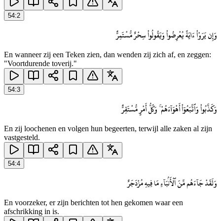
54
:
2
وَإِن يَرَوْا۟ ءَايَةً يُعْرِضُوا۟ وَيَقُولُوا۟ سِحْرٌ مُّسْتَمِرٌّ
En wanneer zij een Teken zien, dan wenden zij zich af, en zeggen:
"Voortdurende toverij."
54
:
3
وَكَذَّبُوا۟ وَٱتَّبَعُوٓا۟ أَهْوَآءَهُمْ ۚ وَكُلُّ أَمْرٍ مُّسْتَقِرٌّ
En zij loochenen en volgen hun begeerten, terwijl alle zaken al zijn
vastgesteld.
54
:
4
وَلَقَدْ جَآءَهُم مِّنَ ٱلْأَنۢبَآءِ مَا فِيهِ مُزْدَجَرٌ
En voorzeker, er zijn berichten tot hen gekomen waar een
afschrikking in is.