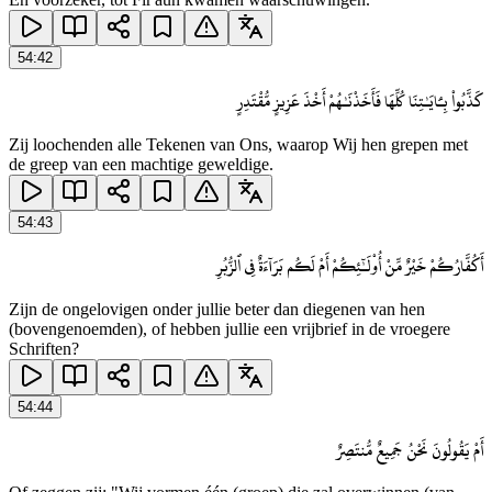
54
:
42
كَذَّبُوا۟ بِـَٔايَـٰتِنَا كُلِّهَا فَأَخَذْنَـٰهُمْ أَخْذَ عَزِيزٍ مُّقْتَدِرٍ
Zij loochenden alle Tekenen van Ons, waarop Wij hen grepen met
de greep van een machtige geweldige.
54
:
43
أَكُفَّارُكُمْ خَيْرٌ مِّنْ أُو۟لَـٰٓئِكُمْ أَمْ لَكُم بَرَآءَةٌ فِى ٱلزُّبُرِ
Zijn de ongelovigen onder jullie beter dan diegenen van hen
(bovengenoemden), of hebben jullie een vrijbrief in de vroegere
Schriften?
54
:
44
أَمْ يَقُولُونَ نَحْنُ جَمِيعٌ مُّنتَصِرٌ