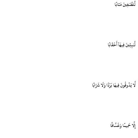
لِّلطَّـٰغِينَ مَـَٔابًا
لَّـٰبِثِينَ فِيهَآ أَحْقَابًا
لَّا يَذُوقُونَ فِيهَا بَرْدًا وَلَا شَرَابًا
إِلَّا حَمِيمًا وَغَسَّاقًا