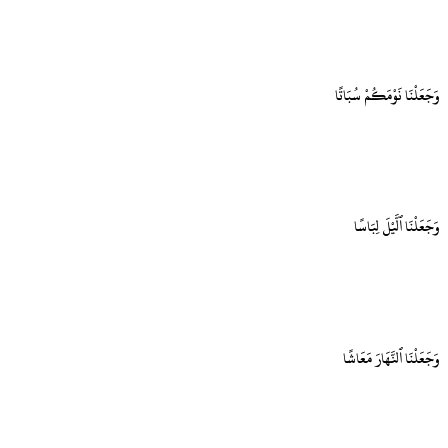
وَجَعَلْنَا نَوْمَكُمْ سُبَاتًا
وَجَعَلْنَا ٱلَّيْلَ لِبَاسًا
وَجَعَلْنَا ٱلنَّهَارَ مَعَاشًا