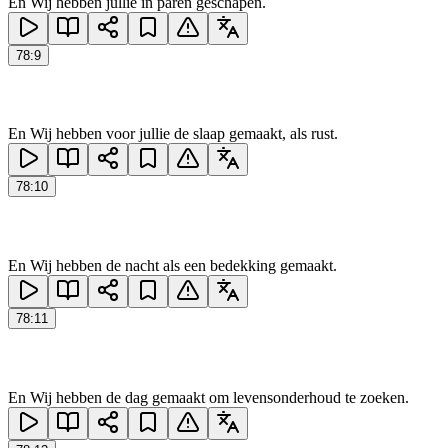
En Wij hebben jullie in paren geschapen.
78
:
9
En Wij hebben voor jullie de slaap gemaakt, als rust.
78
:
10
En Wij hebben de nacht als een bedekking gemaakt.
78
:
11
En Wij hebben de dag gemaakt om levensonderhoud te zoeken.