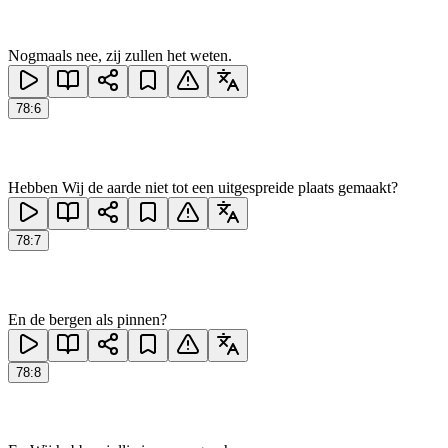
Nogmaals nee, zij zullen het weten.
78
:
6
Hebben Wij de aarde niet tot een uitgespreide plaats gemaakt?
78
:
7
En de bergen als pinnen?
78
:
8