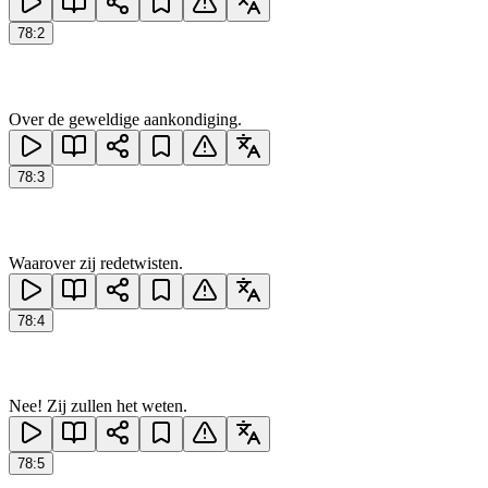
78
:
2
Over de geweldige aankondiging.
78
:
3
Waarover zij redetwisten.
78
:
4
Nee! Zij zullen het weten.
78
:
5