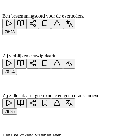
Een bestemmingsoord voor de overtreders.
78
:
23
Zij verblijven eeuwig daarin.
78
:
24
Zij zullen daarin geen koelte en geen drank proeven.
78
:
25
Behalve kokend water en etter.