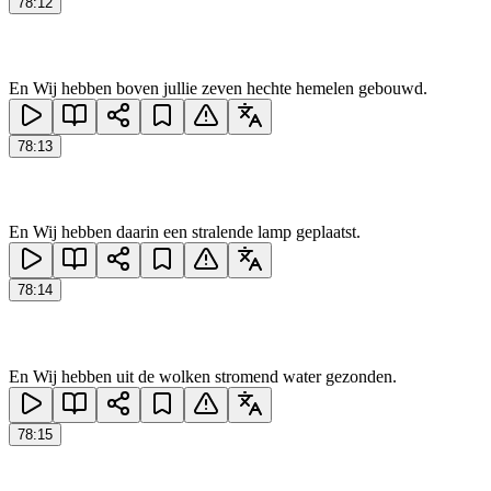
78
:
12
En Wij hebben boven jullie zeven hechte hemelen gebouwd.
78
:
13
En Wij hebben daarin een stralende lamp geplaatst.
78
:
14
En Wij hebben uit de wolken stromend water gezonden.
78
:
15