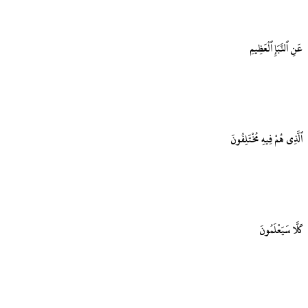
عَنِ ٱلنَّبَإِ ٱلْعَظِيمِ
ٱلَّذِى هُمْ فِيهِ مُخْتَلِفُونَ
كَلَّا سَيَعْلَمُونَ