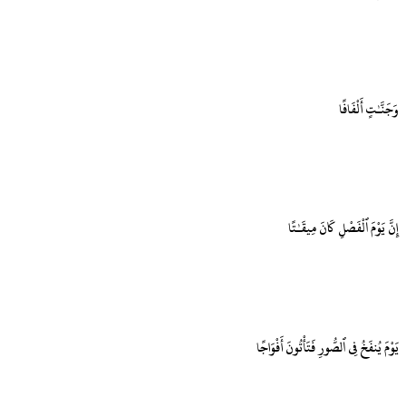
وَجَنَّـٰتٍ أَلْفَافًا
إِنَّ يَوْمَ ٱلْفَصْلِ كَانَ مِيقَـٰتًا
يَوْمَ يُنفَخُ فِى ٱلصُّورِ فَتَأْتُونَ أَفْوَاجًا