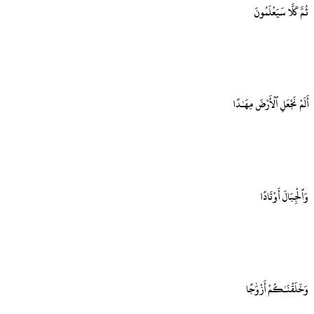
ثُمَّ كَلَّا سَيَعْلَمُونَ
أَلَمْ نَجْعَلِ ٱلْأَرْضَ مِهَـٰدًا
وَٱلْجِبَالَ أَوْتَادًا
وَخَلَقْنَـٰكُمْ أَزْوَٰجًا