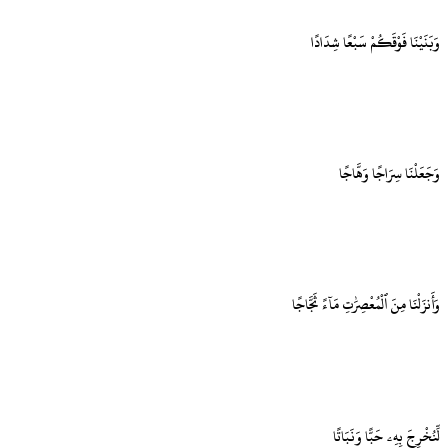
وَبَنَيْنَا فَوْقَكُمْ سَبْعًا شِدَادًا
وَجَعَلْنَا سِرَاجًا وَهَّاجًا
وَأَنزَلْنَا مِنَ ٱلْمُعْصِرَٰتِ مَآءً ثَجَّاجًا
لِّنُخْرِجَ بِهِۦ حَبًّا وَنَبَاتًا