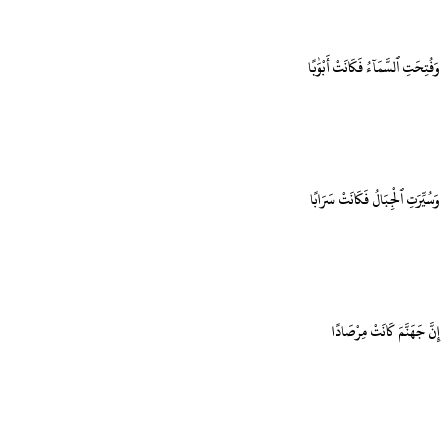
وَفُتِحَتِ ٱلسَّمَآءُ فَكَانَتْ أَبْوَٰبًا
وَسُيِّرَتِ ٱلْجِبَالُ فَكَانَتْ سَرَابًا
إِنَّ جَهَنَّمَ كَانَتْ مِرْصَادًا