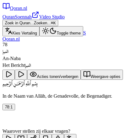
Qoran.nl
Quran
Soennah
Video Studio
Zoek in Quran...
Zoeken...
⌘
K
S
Kies Vertaling
Toggle theme
Qoran.nl
78
النبإ
An-Naba
النبإ
Het Bericht
Acties tonen/verbergen
Weergave opties
بِسْمِ ٱللَّهِ ٱلرَّحْمَـٰنِ ٱلرَّحِيمِ
In de Naam van Allāh, de Genadevolle, de Begenadiger.
78
:
1
Waarover stellen zij elkaar vragen?