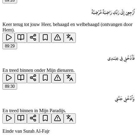
89
:
28
ٱرْجِعِىٓ إِلَىٰ رَبِّكِ رَاضِيَةً مَّرْضِيَّةً
Keer terug tot jouw Heer, behaagd en welbehaagd (ontvangen door
Hem).
89
:
29
فَٱدْخُلِى فِى عِبَـٰدِى
En treed binnen onder Mijn dienaren.
89
:
30
وَٱدْخُلِى جَنَّتِى
En treed binnen in Mijn Paradijs.
Einde van Surah
Al-Fajr