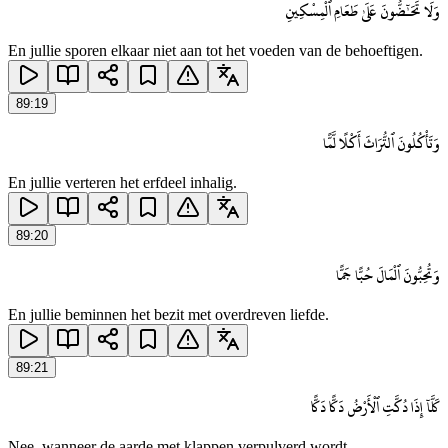
وَلَا تَحَـٰٓضُّونَ عَلَىٰ طَعَامِ ٱلْمِسْكِينِ
En jullie sporen elkaar niet aan tot het voeden van de behoeftigen.
89
:
19
وَتَأْكُلُونَ ٱلتُّرَاثَ أَكْلًا لَّمًّا
En jullie verteren het erfdeel inhalig.
89
:
20
وَتُحِبُّونَ ٱلْمَالَ حُبًّا جَمًّا
En jullie beminnen het bezit met overdreven liefde.
89
:
21
كَلَّآ إِذَا دُكَّتِ ٱلْأَرْضُ دَكًّا دَكًّا
Nee, wanneer de aarde met klappen verpulverd wordt.