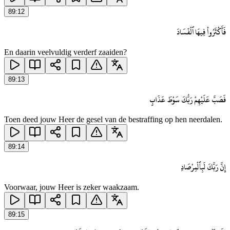
89
:
12
فَأَكْثَرُوا۟ فِيهَا ٱلْفَسَادَ
En daarin veelvuldig verderf zaaiden?
89
:
13
فَصَبَّ عَلَيْهِمْ رَبُّكَ سَوْطَ عَذَابٍ
Toen deed jouw Heer de gesel van de bestraffing op hen neerdalen.
89
:
14
إِنَّ رَبَّكَ لَبِٱلْمِرْصَادِ
Voorwaar, jouw Heer is zeker waakzaam.
89
:
15