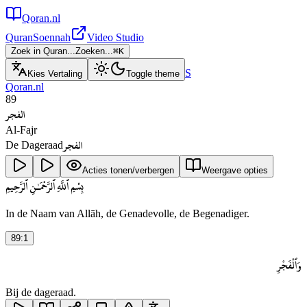
Qoran.nl
Quran
Soennah
Video Studio
Zoek in Quran...
Zoeken...
⌘
K
S
Kies Vertaling
Toggle theme
Qoran.nl
89
الفجر
Al-Fajr
الفجر
De Dageraad
Acties tonen/verbergen
Weergave opties
بِسْمِ ٱللَّهِ ٱلرَّحْمَـٰنِ ٱلرَّحِيمِ
In de Naam van Allāh, de Genadevolle, de Begenadiger.
89
:
1
وَٱلْفَجْرِ
Bij de dageraad.