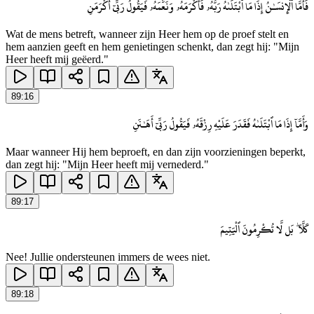
فَأَمَّا ٱلْإِنسَـٰنُ إِذَا مَا ٱبْتَلَىٰهُ رَبُّهُۥ فَأَكْرَمَهُۥ وَنَعَّمَهُۥ فَيَقُولُ رَبِّىٓ أَكْرَمَنِ
Wat de mens betreft, wanneer zijn Heer hem op de proef stelt en
hem aanzien geeft en hem genietingen schenkt, dan zegt hij: "Mijn
Heer heeft mij geëerd."
89
:
16
وَأَمَّآ إِذَا مَا ٱبْتَلَىٰهُ فَقَدَرَ عَلَيْهِ رِزْقَهُۥ فَيَقُولُ رَبِّىٓ أَهَـٰنَنِ
Maar wanneer Hij hem beproeft, en dan zijn voorzieningen beperkt,
dan zegt hij: "Mijn Heer heeft mij vernederd."
89
:
17
كَلَّا ۖ بَل لَّا تُكْرِمُونَ ٱلْيَتِيمَ
Nee! Jullie ondersteunen immers de wees niet.
89
:
18