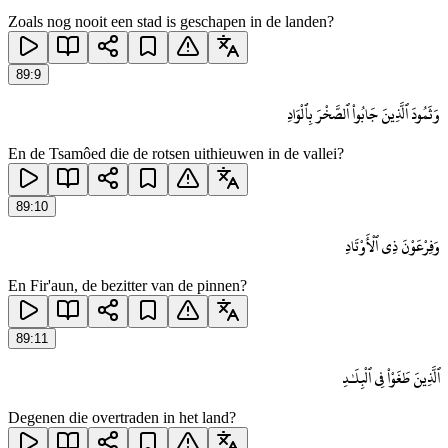
Zoals nog nooit een stad is geschapen in de landen?
89
:
9
وَثَمُودَ ٱلَّذِينَ جَابُوا۟ ٱلصَّخْرَ بِٱلْوَادِ
En de Tsamôed die de rotsen uithieuwen in de vallei?
89
:
10
وَفِرْعَوْنَ ذِى ٱلْأَوْتَادِ
En Fir'aun, de bezitter van de pinnen?
89
:
11
ٱلَّذِينَ طَغَوْا۟ فِى ٱلْبِلَـٰدِ
Degenen die overtraden in het land?