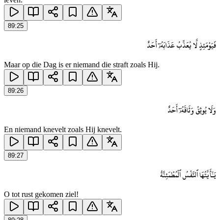
89
:
25
فَيَوْمَئِذٍ لَّا يُعَذِّبُ عَذَابَهُۥٓ أَحَدٌ
Maar op die Dag is er niemand die straft zoals Hij.
89
:
26
وَلَا يُوثِقُ وَثَاقَهُۥٓ أَحَدٌ
En niemand knevelt zoals Hij knevelt.
89
:
27
يَـٰٓأَيَّتُهَا ٱلنَّفْسُ ٱلْمُطْمَئِنَّةُ
O tot rust gekomen ziel!