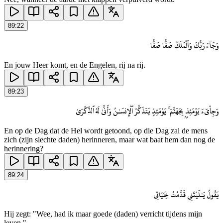
89
:
22
وَجَآءَ رَبُّكَ وَٱلْمَلَكُ صَفًّا صَفًّا
En jouw Heer komt, en de Engelen, rij na rij.
89
:
23
وَجِا۟ىٓءَ يَوْمَئِذٍۭ بِجَهَنَّمَ ۚ يَوْمَئِذٍ يَتَذَكَّرُ ٱلْإِنسَـٰنُ وَأَنَّىٰ لَهُ ٱلذِّكْرَىٰ
En op de Dag dat de Hel wordt getoond, op die Dag zal de mens
zich (zijn slechte daden) herinneren, maar wat baat hem dan nog de
herinnering?
89
:
24
يَقُولُ يَـٰلَيْتَنِى قَدَّمْتُ لِحَيَاتِى
Hij zegt: "Wee, had ik maar goede (daden) verricht tijdens mijn
leven."