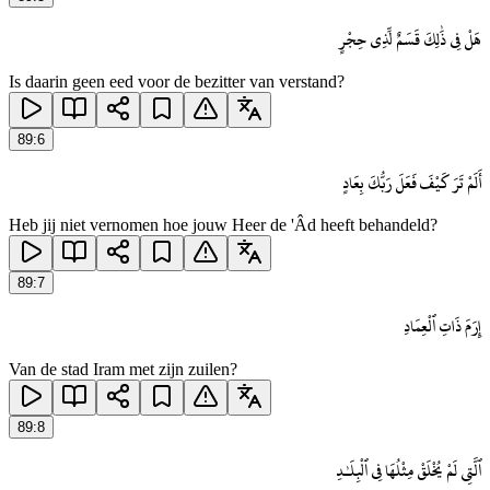
هَلْ فِى ذَٰلِكَ قَسَمٌ لِّذِى حِجْرٍ
Is daarin geen eed voor de bezitter van verstand?
89
:
6
أَلَمْ تَرَ كَيْفَ فَعَلَ رَبُّكَ بِعَادٍ
Heb jij niet vernomen hoe jouw Heer de 'Âd heeft behandeld?
89
:
7
إِرَمَ ذَاتِ ٱلْعِمَادِ
Van de stad Iram met zijn zuilen?
89
:
8
ٱلَّتِى لَمْ يُخْلَقْ مِثْلُهَا فِى ٱلْبِلَـٰدِ